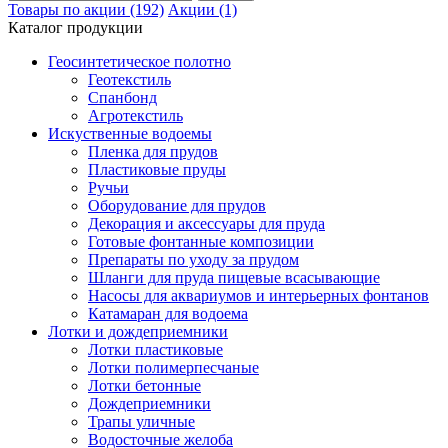
Товары по акции (192)
Акции (1)
Каталог продукции
Геосинтетическое полотно
Геотекстиль
Спанбонд
Агротекстиль
Искуственные водоемы
Пленка для прудов
Пластиковые пруды
Ручьи
Оборудование для прудов
Декорация и аксессуары для пруда
Готовые фонтанные композиции
Препараты по уходу за прудом
Шланги для пруда пищевые всасывающие
Насосы для аквариумов и интерьерных фонтанов
Катамаран для водоема
Лотки и дождеприемники
Лотки пластиковые
Лотки полимерпесчаные
Лотки бетонные
Дождеприемники
Трапы уличные
Водосточные желоба