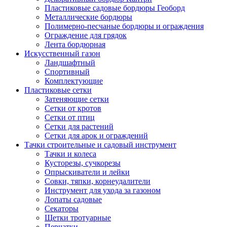
Пластиковые садовые бордюры Геоборд
Металлические бордюры
Полимерно-песчаные бордюры и ограждения
Ограждение для грядок
Лента бордюрная
Искусственный газон
Ландшафтный
Спортивный
Комплектующие
Пластиковые сетки
Затеняющие сетки
Сетки от кротов
Сетки от птиц
Сетки для растений
Сетки для арок и ограждений
Тачки строительные и садовый инструмент
Тачки и колеса
Кусторезы, сучкорезы
Опрыскиватели и лейки
Совки, тяпки, корнеудалители
Инструмент для ухода за газоном
Лопаты садовые
Секаторы
Щетки тротуарные
Перчатки