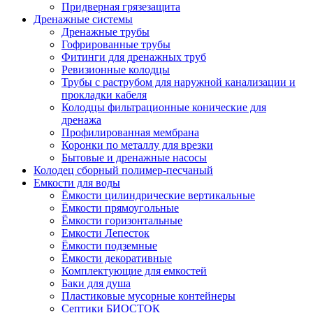
Придверная грязезащита
Дренажные системы
Дренажные трубы
Гофрированные трубы
Фитинги для дренажных труб
Ревизионные колодцы
Трубы с раструбом для наружной канализации и
прокладки кабеля
Колодцы фильтрационные конические для
дренажа
Профилированная мембрана
Коронки по металлу для врезки
Бытовые и дренажные насосы
Колодец сборный полимер-песчаный
Емкости для воды
Ёмкости цилиндрические вертикальные
Ёмкости прямоугольные
Ёмкости горизонтальные
Емкости Лепесток
Ёмкости подземные
Ёмкости декоративные
Комплектующие для емкостей
Баки для душа
Пластиковые мусорные контейнеры
Септики БИОСТОК