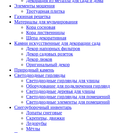
Декорация из металла для сада и дома
Элементы мощения
Тротуарная плитка
Газонная решетка
Материалы для мульчирования
Кора сосновая
Кора лиственницы
Щепа декоративная
Камни искусственные для декорации сада
Декор напорных фильтров
Декор садовых розеток
Декор люков
Оригинальный декор
Природный камень
Светодиодные гирлянды
Светодиодные гирлянды для улицы
Оборудование для подключения гирлянд
Светодиодные деревья для улицы
Светодиодные гирлянды для помещений
Светодиодные элементы для помещений
Снегоуборочный инвентарь
Лопаты снеговые
Скреперы, движки
Ледорубы
Мётлы