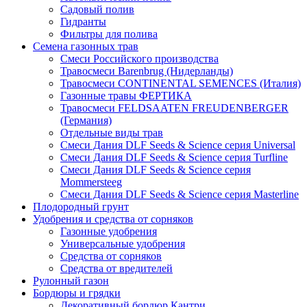
Садовый полив
Гидранты
Фильтры для полива
Семена газонных трав
Смеси Российского производства
Травосмеси Barenbrug (Нидерланды)
Травосмеси CONTINENTAL SEMENCES (Италия)
Газонные травы ФЕРТИКА
Травосмеси FELDSAATEN FREUDENBERGER
(Германия)
Отдельные виды трав
Смеси Дания DLF Seeds & Sciеnce серия Universal
Смеси Дания DLF Seeds & Sciеnce серия Turfline
Смеси Дания DLF Seeds & Sciеnce серия
Mommersteeg
Смеси Дания DLF Seeds & Sciеnce серия Masterline
Плодородный грунт
Удобрения и средства от сорняков
Газонные удобрения
Универсальные удобрения
Средства от сорняков
Средства от вредителей
Рулонный газон
Бордюры и грядки
Декоративный бордюр Кантри