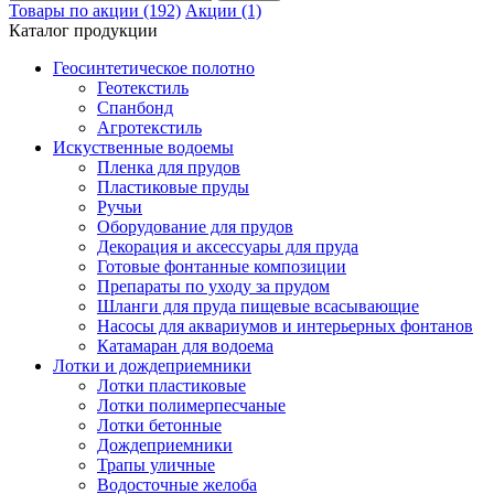
Товары по акции (192)
Акции (1)
Каталог продукции
Геосинтетическое полотно
Геотекстиль
Спанбонд
Агротекстиль
Искуственные водоемы
Пленка для прудов
Пластиковые пруды
Ручьи
Оборудование для прудов
Декорация и аксессуары для пруда
Готовые фонтанные композиции
Препараты по уходу за прудом
Шланги для пруда пищевые всасывающие
Насосы для аквариумов и интерьерных фонтанов
Катамаран для водоема
Лотки и дождеприемники
Лотки пластиковые
Лотки полимерпесчаные
Лотки бетонные
Дождеприемники
Трапы уличные
Водосточные желоба