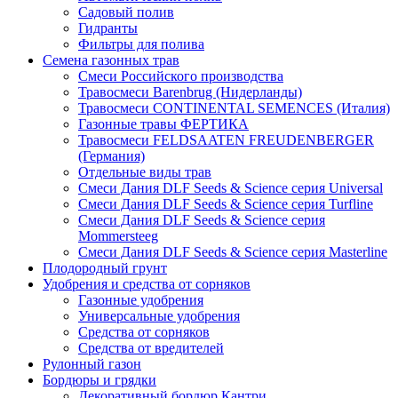
Садовый полив
Гидранты
Фильтры для полива
Семена газонных трав
Смеси Российского производства
Травосмеси Barenbrug (Нидерланды)
Травосмеси CONTINENTAL SEMENCES (Италия)
Газонные травы ФЕРТИКА
Травосмеси FELDSAATEN FREUDENBERGER
(Германия)
Отдельные виды трав
Смеси Дания DLF Seeds & Sciеnce серия Universal
Смеси Дания DLF Seeds & Sciеnce серия Turfline
Смеси Дания DLF Seeds & Sciеnce серия
Mommersteeg
Смеси Дания DLF Seeds & Sciеnce серия Masterline
Плодородный грунт
Удобрения и средства от сорняков
Газонные удобрения
Универсальные удобрения
Средства от сорняков
Средства от вредителей
Рулонный газон
Бордюры и грядки
Декоративный бордюр Кантри