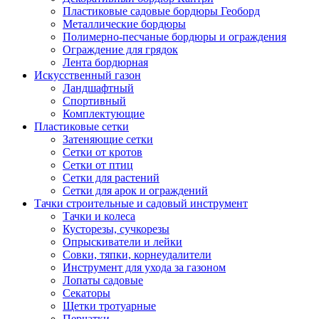
Пластиковые садовые бордюры Геоборд
Металлические бордюры
Полимерно-песчаные бордюры и ограждения
Ограждение для грядок
Лента бордюрная
Искусственный газон
Ландшафтный
Спортивный
Комплектующие
Пластиковые сетки
Затеняющие сетки
Сетки от кротов
Сетки от птиц
Сетки для растений
Сетки для арок и ограждений
Тачки строительные и садовый инструмент
Тачки и колеса
Кусторезы, сучкорезы
Опрыскиватели и лейки
Совки, тяпки, корнеудалители
Инструмент для ухода за газоном
Лопаты садовые
Секаторы
Щетки тротуарные
Перчатки