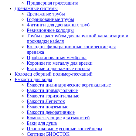
Придверная грязезащита
Дренажные системы
Дренажные трубы
Гофрированные трубы
Фитинги для дренажных труб
Ревизионные колодцы
Трубы с раструбом для наружной канализации и
прокладки кабеля
Колодцы фильтрационные конические для
дренажа
Профилированная мембрана
Коронки по металлу для врезки
Бытовые и дренажные насосы
Колодец сборный полимер-песчаный
Емкости для воды
Ёмкости цилиндрические вертикальные
Ёмкости прямоугольные
Ёмкости горизонтальные
Емкости Лепесток
Ёмкости подземные
Ёмкости декоративные
Комплектующие для емкостей
Баки для душа
Пластиковые мусорные контейнеры
Септики БИОСТОК