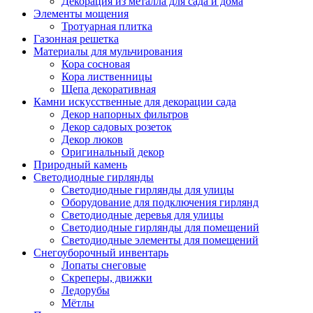
Декорация из металла для сада и дома
Элементы мощения
Тротуарная плитка
Газонная решетка
Материалы для мульчирования
Кора сосновая
Кора лиственницы
Щепа декоративная
Камни искусственные для декорации сада
Декор напорных фильтров
Декор садовых розеток
Декор люков
Оригинальный декор
Природный камень
Светодиодные гирлянды
Светодиодные гирлянды для улицы
Оборудование для подключения гирлянд
Светодиодные деревья для улицы
Светодиодные гирлянды для помещений
Светодиодные элементы для помещений
Снегоуборочный инвентарь
Лопаты снеговые
Скреперы, движки
Ледорубы
Мётлы