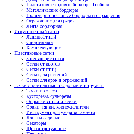
Пластиковые садовые бордюры Геоборд
Металлические бордюры
Полимерно-песчаные бордюры и ограждения
Ограждение для грядок
Лента бордюрная
Искусственный газон
Ландшафтный
Спортивный
Комплектующие
Пластиковые сетки
Затеняющие сетки
Сетки от кротов
Сетки от птиц
Сетки для растений
Сетки для арок и ограждений
Тачки строительные и садовый инструмент
Тачки и колеса
Кусторезы, сучкорезы
Опрыскиватели и лейки
Совки, тяпки, корнеудалители
Инструмент для ухода за газоном
Лопаты садовые
Секаторы
Щетки тротуарные
Перчатки