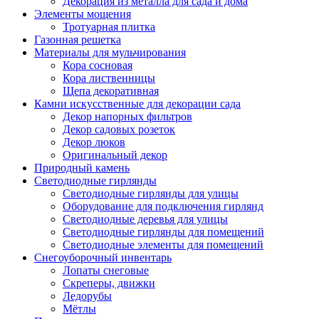
Декорация из металла для сада и дома
Элементы мощения
Тротуарная плитка
Газонная решетка
Материалы для мульчирования
Кора сосновая
Кора лиственницы
Щепа декоративная
Камни искусственные для декорации сада
Декор напорных фильтров
Декор садовых розеток
Декор люков
Оригинальный декор
Природный камень
Светодиодные гирлянды
Светодиодные гирлянды для улицы
Оборудование для подключения гирлянд
Светодиодные деревья для улицы
Светодиодные гирлянды для помещений
Светодиодные элементы для помещений
Снегоуборочный инвентарь
Лопаты снеговые
Скреперы, движки
Ледорубы
Мётлы