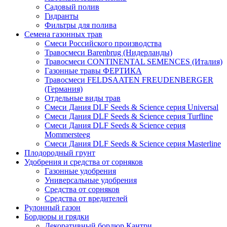
Садовый полив
Гидранты
Фильтры для полива
Семена газонных трав
Смеси Российского производства
Травосмеси Barenbrug (Нидерланды)
Травосмеси CONTINENTAL SEMENCES (Италия)
Газонные травы ФЕРТИКА
Травосмеси FELDSAATEN FREUDENBERGER
(Германия)
Отдельные виды трав
Смеси Дания DLF Seeds & Sciеnce серия Universal
Смеси Дания DLF Seeds & Sciеnce серия Turfline
Смеси Дания DLF Seeds & Sciеnce серия
Mommersteeg
Смеси Дания DLF Seeds & Sciеnce серия Masterline
Плодородный грунт
Удобрения и средства от сорняков
Газонные удобрения
Универсальные удобрения
Средства от сорняков
Средства от вредителей
Рулонный газон
Бордюры и грядки
Декоративный бордюр Кантри