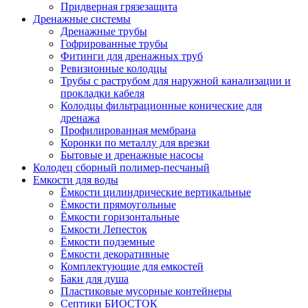
Придверная грязезащита
Дренажные системы
Дренажные трубы
Гофрированные трубы
Фитинги для дренажных труб
Ревизионные колодцы
Трубы с раструбом для наружной канализации и
прокладки кабеля
Колодцы фильтрационные конические для
дренажа
Профилированная мембрана
Коронки по металлу для врезки
Бытовые и дренажные насосы
Колодец сборный полимер-песчаный
Емкости для воды
Ёмкости цилиндрические вертикальные
Ёмкости прямоугольные
Ёмкости горизонтальные
Емкости Лепесток
Ёмкости подземные
Ёмкости декоративные
Комплектующие для емкостей
Баки для душа
Пластиковые мусорные контейнеры
Септики БИОСТОК