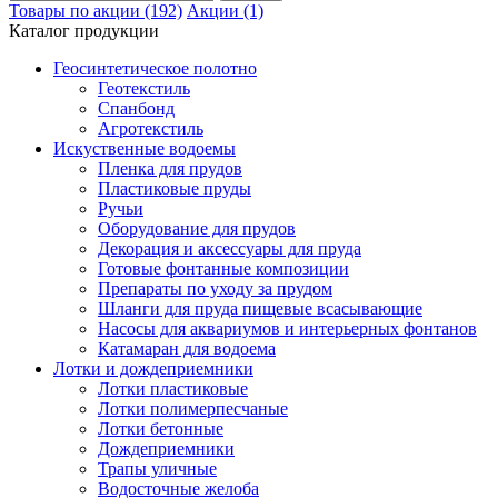
Товары по акции (192)
Акции (1)
Каталог продукции
Геосинтетическое полотно
Геотекстиль
Спанбонд
Агротекстиль
Искуственные водоемы
Пленка для прудов
Пластиковые пруды
Ручьи
Оборудование для прудов
Декорация и аксессуары для пруда
Готовые фонтанные композиции
Препараты по уходу за прудом
Шланги для пруда пищевые всасывающие
Насосы для аквариумов и интерьерных фонтанов
Катамаран для водоема
Лотки и дождеприемники
Лотки пластиковые
Лотки полимерпесчаные
Лотки бетонные
Дождеприемники
Трапы уличные
Водосточные желоба