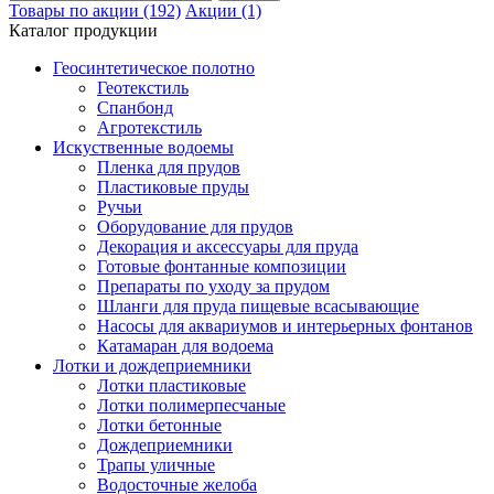
Товары по акции (192)
Акции (1)
Каталог продукции
Геосинтетическое полотно
Геотекстиль
Спанбонд
Агротекстиль
Искуственные водоемы
Пленка для прудов
Пластиковые пруды
Ручьи
Оборудование для прудов
Декорация и аксессуары для пруда
Готовые фонтанные композиции
Препараты по уходу за прудом
Шланги для пруда пищевые всасывающие
Насосы для аквариумов и интерьерных фонтанов
Катамаран для водоема
Лотки и дождеприемники
Лотки пластиковые
Лотки полимерпесчаные
Лотки бетонные
Дождеприемники
Трапы уличные
Водосточные желоба