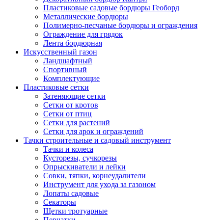
Пластиковые садовые бордюры Геоборд
Металлические бордюры
Полимерно-песчаные бордюры и ограждения
Ограждение для грядок
Лента бордюрная
Искусственный газон
Ландшафтный
Спортивный
Комплектующие
Пластиковые сетки
Затеняющие сетки
Сетки от кротов
Сетки от птиц
Сетки для растений
Сетки для арок и ограждений
Тачки строительные и садовый инструмент
Тачки и колеса
Кусторезы, сучкорезы
Опрыскиватели и лейки
Совки, тяпки, корнеудалители
Инструмент для ухода за газоном
Лопаты садовые
Секаторы
Щетки тротуарные
Перчатки