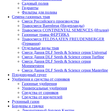
Садовый полив
Гидранты
Фильтры для полива
Семена газонных трав
Смеси Российского производства
Травосмеси Barenbrug (Нидерланды)
Травосмеси CONTINENTAL SEMENCES (Италия)
Газонные травы ФЕРТИКА
Травосмеси FELDSAATEN FREUDENBERGER
(Германия)
Отдельные виды трав
Смеси Дания DLF Seeds & Sciеnce серия Universal
Смеси Дания DLF Seeds & Sciеnce серия Turfline
Смеси Дания DLF Seeds & Sciеnce серия
Mommersteeg
Смеси Дания DLF Seeds & Sciеnce серия Masterline
Плодородный грунт
Удобрения и средства от сорняков
Газонные удобрения
Универсальные удобрения
Средства от сорняков
Средства от вредителей
Рулонный газон
Бордюры и грядки
Декоративный бордюр Кантри