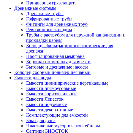
Придверная грязезащита
Дренажные системы
Дренажные трубы
Гофрированные трубы
Фитинги для дренажных труб
Ревизионные колодцы
Трубы с раструбом для наружной канализации и
прокладки кабеля
Колодцы фильтрационные конические для
дренажа
Профилированная мембрана
Коронки по металлу для врезки
Бытовые и дренажные насосы
Колодец сборный полимер-песчаный
Емкости для воды
Ёмкости цилиндрические вертикальные
Ёмкости прямоугольные
Ёмкости горизонтальные
Емкости Лепесток
Ёмкости подземные
Ёмкости декоративные
Комплектующие для емкостей
Баки для душа
Пластиковые мусорные контейнеры
Септики БИОСТОК