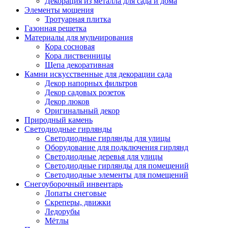
Декорация из металла для сада и дома
Элементы мощения
Тротуарная плитка
Газонная решетка
Материалы для мульчирования
Кора сосновая
Кора лиственницы
Щепа декоративная
Камни искусственные для декорации сада
Декор напорных фильтров
Декор садовых розеток
Декор люков
Оригинальный декор
Природный камень
Светодиодные гирлянды
Светодиодные гирлянды для улицы
Оборудование для подключения гирлянд
Светодиодные деревья для улицы
Светодиодные гирлянды для помещений
Светодиодные элементы для помещений
Снегоуборочный инвентарь
Лопаты снеговые
Скреперы, движки
Ледорубы
Мётлы