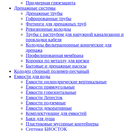
Придверная грязезащита
Дренажные системы
Дренажные трубы
Гофрированные трубы
Фитинги для дренажных труб
Ревизионные колодцы
Трубы с раструбом для наружной канализации и
прокладки кабеля
Колодцы фильтрационные конические для
дренажа
Профилированная мембрана
Коронки по металлу для врезки
Бытовые и дренажные насосы
Колодец сборный полимер-песчаный
Емкости для воды
Ёмкости цилиндрические вертикальные
Ёмкости прямоугольные
Ёмкости горизонтальные
Емкости Лепесток
Ёмкости подземные
Ёмкости декоративные
Комплектующие для емкостей
Баки для душа
Пластиковые мусорные контейнеры
Септики БИОСТОК