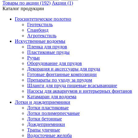
Товары по акции (192)
Акции (1)
Каталог продукции
Геосинтетическое полотно
Геотекстиль
Спанбонд
Агротекстиль
Искуственные водоемы
Пленка для прудов
Пластиковые пруды
Ручьи
Оборудование для прудов
Декорация и аксессуары для пруда
Готовые фонтанные композиции
Препараты по уходу за прудом
Шланги для пруда пищевые всасывающие
Насосы для аквариумов и интерьерных фонтанов
Катамаран для водоема
Лотки и дождеприемники
Лотки пластиковые
Лотки полимерпесчаные
Лотки бетонные
Дождеприемники
Трапы уличные
Водосточные желоба