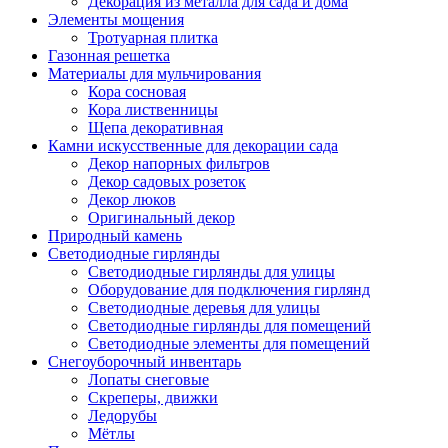
Декорация из металла для сада и дома
Элементы мощения
Тротуарная плитка
Газонная решетка
Материалы для мульчирования
Кора сосновая
Кора лиственницы
Щепа декоративная
Камни искусственные для декорации сада
Декор напорных фильтров
Декор садовых розеток
Декор люков
Оригинальный декор
Природный камень
Светодиодные гирлянды
Светодиодные гирлянды для улицы
Оборудование для подключения гирлянд
Светодиодные деревья для улицы
Светодиодные гирлянды для помещений
Светодиодные элементы для помещений
Снегоуборочный инвентарь
Лопаты снеговые
Скреперы, движки
Ледорубы
Мётлы