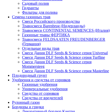
Садовый полив
Гидранты
Фильтры для полива
Семена газонных трав
Смеси Российского производства
Травосмеси Barenbrug (Нидерланды)
Травосмеси CONTINENTAL SEMENCES (Италия)
Газонные травы ФЕРТИКА
Травосмеси FELDSAATEN FREUDENBERGER
(Германия)
Отдельные виды трав
Смеси Дания DLF Seeds & Sciеnce серия Universal
Смеси Дания DLF Seeds & Sciеnce серия Turfline
Смеси Дания DLF Seeds & Sciеnce серия
Mommersteeg
Смеси Дания DLF Seeds & Sciеnce серия Masterline
Плодородный грунт
Удобрения и средства от сорняков
Газонные удобрения
Универсальные удобрения
Средства от сорняков
Средства от вредителей
Рулонный газон
Бордюры и грядки
Декоративный бордюр Кантри