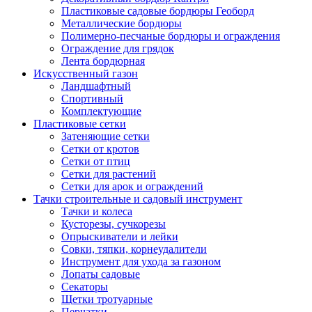
Пластиковые садовые бордюры Геоборд
Металлические бордюры
Полимерно-песчаные бордюры и ограждения
Ограждение для грядок
Лента бордюрная
Искусственный газон
Ландшафтный
Спортивный
Комплектующие
Пластиковые сетки
Затеняющие сетки
Сетки от кротов
Сетки от птиц
Сетки для растений
Сетки для арок и ограждений
Тачки строительные и садовый инструмент
Тачки и колеса
Кусторезы, сучкорезы
Опрыскиватели и лейки
Совки, тяпки, корнеудалители
Инструмент для ухода за газоном
Лопаты садовые
Секаторы
Щетки тротуарные
Перчатки