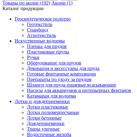
Товары по акции (192)
Акции (1)
Каталог продукции
Геосинтетическое полотно
Геотекстиль
Спанбонд
Агротекстиль
Искуственные водоемы
Пленка для прудов
Пластиковые пруды
Ручьи
Оборудование для прудов
Декорация и аксессуары для пруда
Готовые фонтанные композиции
Препараты по уходу за прудом
Шланги для пруда пищевые всасывающие
Насосы для аквариумов и интерьерных фонтанов
Катамаран для водоема
Лотки и дождеприемники
Лотки пластиковые
Лотки полимерпесчаные
Лотки бетонные
Дождеприемники
Трапы уличные
Водосточные желоба