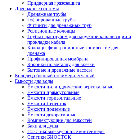
Придверная грязезащита
Дренажные системы
Дренажные трубы
Гофрированные трубы
Фитинги для дренажных труб
Ревизионные колодцы
Трубы с раструбом для наружной канализации и
прокладки кабеля
Колодцы фильтрационные конические для
дренажа
Профилированная мембрана
Коронки по металлу для врезки
Бытовые и дренажные насосы
Колодец сборный полимер-песчаный
Емкости для воды
Ёмкости цилиндрические вертикальные
Ёмкости прямоугольные
Ёмкости горизонтальные
Емкости Лепесток
Ёмкости подземные
Ёмкости декоративные
Комплектующие для емкостей
Баки для душа
Пластиковые мусорные контейнеры
Септики БИОСТОК