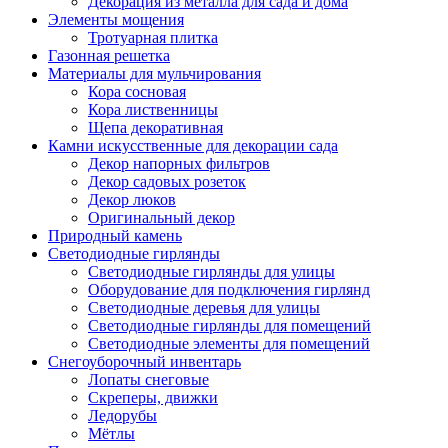
Декорация из металла для сада и дома
Элементы мощения
Тротуарная плитка
Газонная решетка
Материалы для мульчирования
Кора сосновая
Кора лиственницы
Щепа декоративная
Камни искусственные для декорации сада
Декор напорных фильтров
Декор садовых розеток
Декор люков
Оригинальный декор
Природный камень
Светодиодные гирлянды
Светодиодные гирлянды для улицы
Оборудование для подключения гирлянд
Светодиодные деревья для улицы
Светодиодные гирлянды для помещений
Светодиодные элементы для помещений
Снегоуборочный инвентарь
Лопаты снеговые
Скреперы, движки
Ледорубы
Мётлы