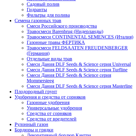
Садовый полив
Гидранты
Фильтры для полива
Семена газонных трав
Смеси Российского производства
Травосмеси Barenbrug (Нидерланды)
Травосмеси CONTINENTAL SEMENCES (Италия)
Газонные травы ФЕРТИКА
Травосмеси FELDSAATEN FREUDENBERGER
(Германия)
Отдельные виды трав
Смеси Дания DLF Seeds & Sciеnce серия Universal
Смеси Дания DLF Seeds & Sciеnce серия Turfline
Смеси Дания DLF Seeds & Sciеnce серия
Mommersteeg
Смеси Дания DLF Seeds & Sciеnce серия Masterline
Плодородный грунт
Удобрения и средства от сорняков
Газонные удобрения
Универсальные удобрения
Средства от сорняков
Средства от вредителей
Рулонный газон
Бордюры и грядки
Декоративный бордюр Кантри