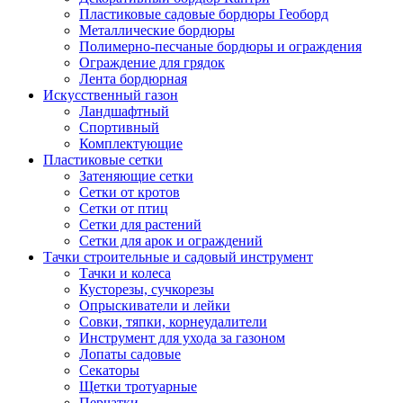
Пластиковые садовые бордюры Геоборд
Металлические бордюры
Полимерно-песчаные бордюры и ограждения
Ограждение для грядок
Лента бордюрная
Искусственный газон
Ландшафтный
Спортивный
Комплектующие
Пластиковые сетки
Затеняющие сетки
Сетки от кротов
Сетки от птиц
Сетки для растений
Сетки для арок и ограждений
Тачки строительные и садовый инструмент
Тачки и колеса
Кусторезы, сучкорезы
Опрыскиватели и лейки
Совки, тяпки, корнеудалители
Инструмент для ухода за газоном
Лопаты садовые
Секаторы
Щетки тротуарные
Перчатки