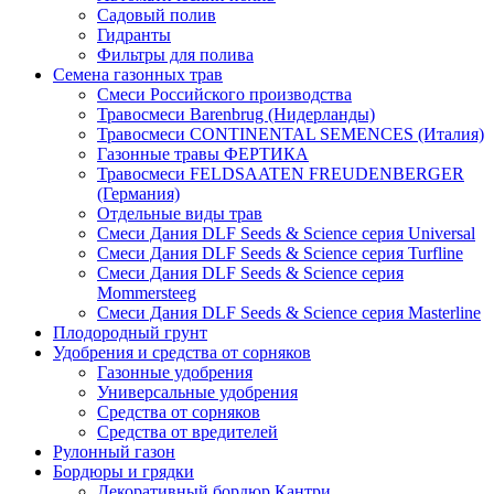
Садовый полив
Гидранты
Фильтры для полива
Семена газонных трав
Смеси Российского производства
Травосмеси Barenbrug (Нидерланды)
Травосмеси CONTINENTAL SEMENCES (Италия)
Газонные травы ФЕРТИКА
Травосмеси FELDSAATEN FREUDENBERGER
(Германия)
Отдельные виды трав
Смеси Дания DLF Seeds & Sciеnce серия Universal
Смеси Дания DLF Seeds & Sciеnce серия Turfline
Смеси Дания DLF Seeds & Sciеnce серия
Mommersteeg
Смеси Дания DLF Seeds & Sciеnce серия Masterline
Плодородный грунт
Удобрения и средства от сорняков
Газонные удобрения
Универсальные удобрения
Средства от сорняков
Средства от вредителей
Рулонный газон
Бордюры и грядки
Декоративный бордюр Кантри