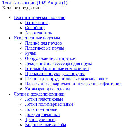
Товары по акции (192)
Акции (1)
Каталог продукции
Геосинтетическое полотно
Геотекстиль
Спанбонд
Агротекстиль
Искуственные водоемы
Пленка для прудов
Пластиковые пруды
Ручьи
Оборудование для прудов
Декорация и аксессуары для пруда
Готовые фонтанные композиции
Препараты по уходу за прудом
Шланги для пруда пищевые всасывающие
Насосы для аквариумов и интерьерных фонтанов
Катамаран для водоема
Лотки и дождеприемники
Лотки пластиковые
Лотки полимерпесчаные
Лотки бетонные
Дождеприемники
Трапы уличные
Водосточные желоба