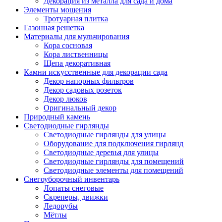
Декорация из металла для сада и дома
Элементы мощения
Тротуарная плитка
Газонная решетка
Материалы для мульчирования
Кора сосновая
Кора лиственницы
Щепа декоративная
Камни искусственные для декорации сада
Декор напорных фильтров
Декор садовых розеток
Декор люков
Оригинальный декор
Природный камень
Светодиодные гирлянды
Светодиодные гирлянды для улицы
Оборудование для подключения гирлянд
Светодиодные деревья для улицы
Светодиодные гирлянды для помещений
Светодиодные элементы для помещений
Снегоуборочный инвентарь
Лопаты снеговые
Скреперы, движки
Ледорубы
Мётлы