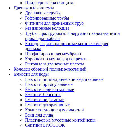
Придверная грязезащита
Дренажные системы
Дренажные трубы
Гофрированные трубы
Фитинги для дренажных труб
Ревизионные колодцы
Трубы с раструбом для наружной канализации и
прокладки кабеля
Колодцы фильтрационные конические для
дренажа
Профилированная мембрана
Коронки по металлу для врезки
Бытовые и дренажные насосы
Колодец сборный полимер-песчаный
Емкости для воды
Ёмкости цилиндрические вертикальные
Ёмкости прямоугольные
Ёмкости горизонтальные
Емкости Лепесток
Ёмкости подземные
Ёмкости декоративные
Комплектующие для емкостей
Баки для душа
Пластиковые мусорные контейнеры
Септики БИОСТОК