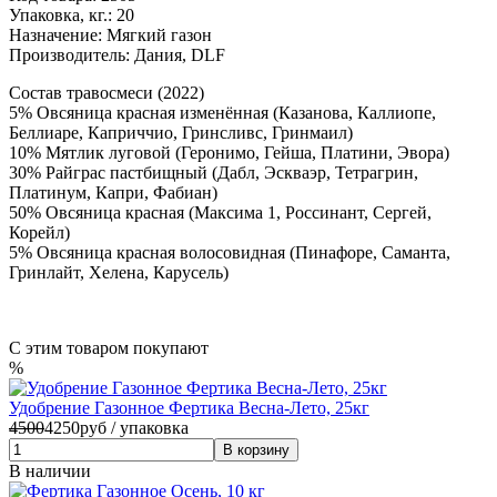
Упаковка, кг.:
20
Назначение:
Мягкий газон
Производитель:
Дания, DLF
Состав травосмеси (2022)
5% Овсяница красная изменённая (Казанова, Каллиопе,
Беллиаре, Каприччио, Гринсливс, Гринмаил)
10% Мятлик луговой (Геронимо, Гейша, Платини, Эвора)
30% Райграс пастбищный (Дабл, Эскваэр, Тетрагрин,
Платинум, Капри, Фабиан)
50% Овсяница красная (Максима 1, Россинант, Сергей,
Корейл)
5% Овсяница красная волосовидная (Пинафоре, Саманта,
Гринлайт, Хелена, Карусель)
С этим товаром покупают
%
Удобрение Газонное Фертика Весна-Лето, 25кг
4500
4250
руб / упаковка
В наличии