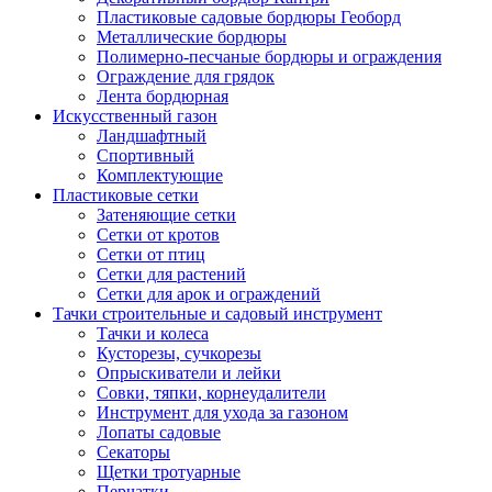
Пластиковые садовые бордюры Геоборд
Металлические бордюры
Полимерно-песчаные бордюры и ограждения
Ограждение для грядок
Лента бордюрная
Искусственный газон
Ландшафтный
Спортивный
Комплектующие
Пластиковые сетки
Затеняющие сетки
Сетки от кротов
Сетки от птиц
Сетки для растений
Сетки для арок и ограждений
Тачки строительные и садовый инструмент
Тачки и колеса
Кусторезы, сучкорезы
Опрыскиватели и лейки
Совки, тяпки, корнеудалители
Инструмент для ухода за газоном
Лопаты садовые
Секаторы
Щетки тротуарные
Перчатки