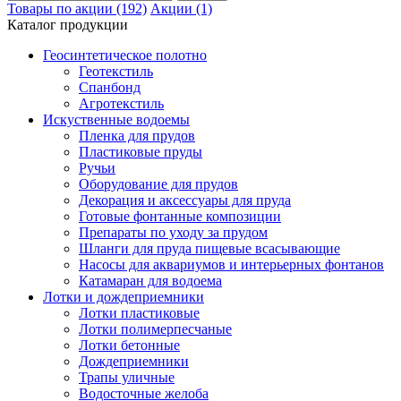
Товары по акции (192)
Акции (1)
Каталог продукции
Геосинтетическое полотно
Геотекстиль
Спанбонд
Агротекстиль
Искуственные водоемы
Пленка для прудов
Пластиковые пруды
Ручьи
Оборудование для прудов
Декорация и аксессуары для пруда
Готовые фонтанные композиции
Препараты по уходу за прудом
Шланги для пруда пищевые всасывающие
Насосы для аквариумов и интерьерных фонтанов
Катамаран для водоема
Лотки и дождеприемники
Лотки пластиковые
Лотки полимерпесчаные
Лотки бетонные
Дождеприемники
Трапы уличные
Водосточные желоба