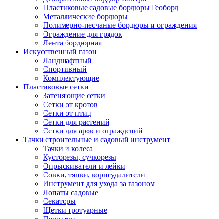
Пластиковые садовые бордюры Геоборд
Металлические бордюры
Полимерно-песчаные бордюры и ограждения
Ограждение для грядок
Лента бордюрная
Искусственный газон
Ландшафтный
Спортивный
Комплектующие
Пластиковые сетки
Затеняющие сетки
Сетки от кротов
Сетки от птиц
Сетки для растений
Сетки для арок и ограждений
Тачки строительные и садовый инструмент
Тачки и колеса
Кусторезы, сучкорезы
Опрыскиватели и лейки
Совки, тяпки, корнеудалители
Инструмент для ухода за газоном
Лопаты садовые
Секаторы
Щетки тротуарные
Перчатки