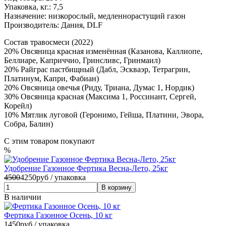
Упаковка, кг.:
7,5
Назначение:
низкорослый, медленнорастущий газон
Производитель:
Дания, DLF
Состав травосмеси (2022)
20% Овсяница красная изменённая (Казанова, Каллиопе,
Беллиаре, Каприччио, Гринсливс, Гринмаил)
20% Райграс пастбищный (Дабл, Эскваэр, Тетрагрин,
Платинум, Капри, Фабиан)
20% Овсяница овечья (Риду, Триана, Думас 1, Нордик)
30% Овсяница красная (Максима 1, Россинант, Сергей,
Корейл)
10% Мятлик луговой (Геронимо, Гейша, Платини, Эвора,
Собра, Балин)
С этим товаром покупают
%
Удобрение Газонное Фертика Весна-Лето, 25кг
4500
4250
руб / упаковка
В наличии
Фертика Газонное Осень, 10 кг
1450
руб / упаковка