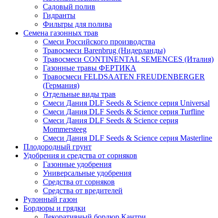
Садовый полив
Гидранты
Фильтры для полива
Семена газонных трав
Смеси Российского производства
Травосмеси Barenbrug (Нидерланды)
Травосмеси CONTINENTAL SEMENCES (Италия)
Газонные травы ФЕРТИКА
Травосмеси FELDSAATEN FREUDENBERGER
(Германия)
Отдельные виды трав
Смеси Дания DLF Seeds & Sciеnce серия Universal
Смеси Дания DLF Seeds & Sciеnce серия Turfline
Смеси Дания DLF Seeds & Sciеnce серия
Mommersteeg
Смеси Дания DLF Seeds & Sciеnce серия Masterline
Плодородный грунт
Удобрения и средства от сорняков
Газонные удобрения
Универсальные удобрения
Средства от сорняков
Средства от вредителей
Рулонный газон
Бордюры и грядки
Декоративный бордюр Кантри