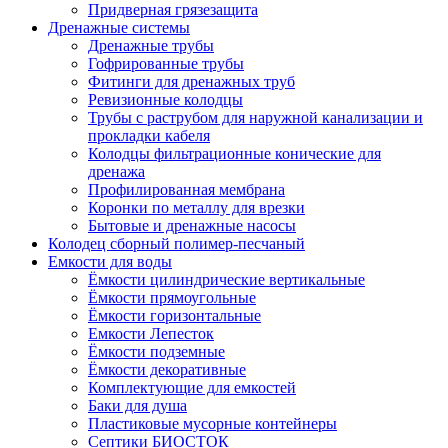
Придверная грязезащита
Дренажные системы
Дренажные трубы
Гофрированные трубы
Фитинги для дренажных труб
Ревизионные колодцы
Трубы с раструбом для наружной канализации и
прокладки кабеля
Колодцы фильтрационные конические для
дренажа
Профилированная мембрана
Коронки по металлу для врезки
Бытовые и дренажные насосы
Колодец сборный полимер-песчаный
Емкости для воды
Ёмкости цилиндрические вертикальные
Ёмкости прямоугольные
Ёмкости горизонтальные
Емкости Лепесток
Ёмкости подземные
Ёмкости декоративные
Комплектующие для емкостей
Баки для душа
Пластиковые мусорные контейнеры
Септики БИОСТОК