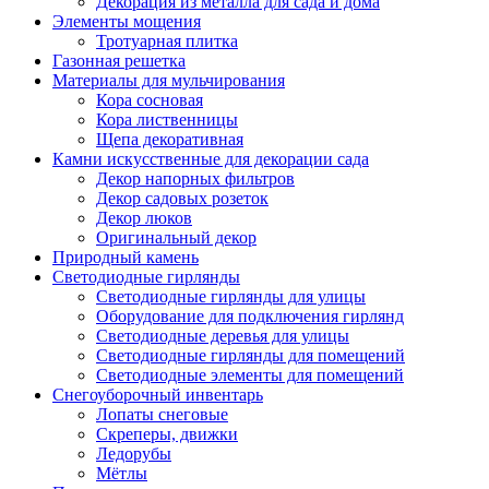
Декорация из металла для сада и дома
Элементы мощения
Тротуарная плитка
Газонная решетка
Материалы для мульчирования
Кора сосновая
Кора лиственницы
Щепа декоративная
Камни искусственные для декорации сада
Декор напорных фильтров
Декор садовых розеток
Декор люков
Оригинальный декор
Природный камень
Светодиодные гирлянды
Светодиодные гирлянды для улицы
Оборудование для подключения гирлянд
Светодиодные деревья для улицы
Светодиодные гирлянды для помещений
Светодиодные элементы для помещений
Снегоуборочный инвентарь
Лопаты снеговые
Скреперы, движки
Ледорубы
Мётлы