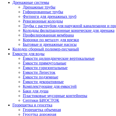
Дренажные системы
Дренажные трубы
Гофрированные трубы
Фитинги для дренажных труб
Ревизионные колодцы
Трубы с раструбом для наружной канализации и пр
Колодцы фильтрационные конические для дренажа
Профилированная мембрана
Коронки по металлу для врезки
Бытовые и дренажные насосы
Колодец сборный полимер-песчаный
Емкости для воды
Ёмкости цилиндрические вертикальные
Ёмкости прямоугольные
Ёмкости горизонтальные
Емкости Лепесток
Ёмкости подземные
Ёмкости декоративные
Комплектующие для емкостей
Баки для душа
Пластиковые мусорные контейнеры
Септики БИОСТОК
Георешетка и геосетка
Георешетка объемная
Геосетка дорожная