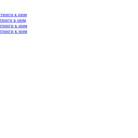
итинги к ним
тинги к ним
итинги к ним
итинги к ним