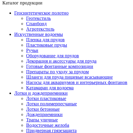
Каталог продукции
Геосинтетическое полотно
Геотекстиль
Спанбонд
Агротекстиль
Искуственные водоемы
Пленка для прудов
Пластиковые пруды
Ручьи
Оборудование для прудов
Декорация и аксессуары для пруда
Готовые фонтанные композиции
Препараты по уходу за прудом
Шланги для пруда пищевые всасывающие
Насосы для аквариумов и интерьерных фонтанов
Катамаран для водоема
Лотки и дождеприемники
Лотки пластиковые
Лотки полимерпесчаные
Лотки бетонные
Дождеприемники
Трапы уличные
Водосточные желоба
Придверная грязезащита