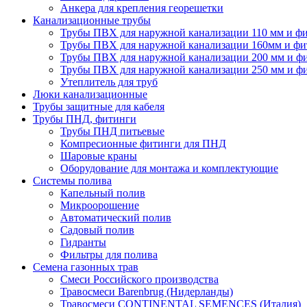
Анкера для крепления георешетки
Канализационные трубы
Трубы ПВХ для наружной канализации 110 мм и ф
Трубы ПВХ для наружной канализации 160мм и фи
Трубы ПВХ для наружной канализации 200 мм и ф
Трубы ПВХ для наружной канализации 250 мм и ф
Утеплитель для труб
Люки канализационные
Трубы защитные для кабеля
Трубы ПНД, фитинги
Трубы ПНД питьевые
Компресионные фитинги для ПНД
Шаровые краны
Оборудование для монтажа и комплектующие
Системы полива
Капельный полив
Микроорошение
Автоматический полив
Садовый полив
Гидранты
Фильтры для полива
Семена газонных трав
Смеси Российского производства
Травосмеси Barenbrug (Нидерланды)
Травосмеси CONTINENTAL SEMENCES (Италия)