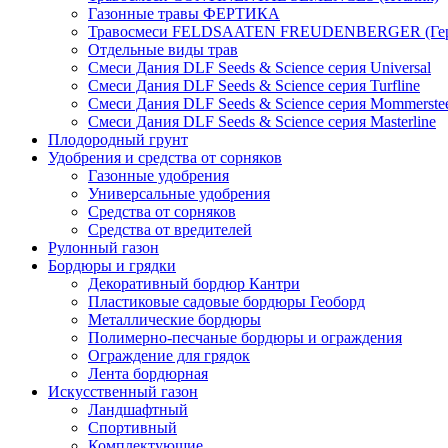
Газонные травы ФЕРТИКА
Травосмеси FELDSAATEN FREUDENBERGER (Гер
Отдельные виды трав
Смеси Дания DLF Seeds & Sciеnce серия Universal
Смеси Дания DLF Seeds & Sciеnce серия Turfline
Смеси Дания DLF Seeds & Sciеnce серия Mommerste
Смеси Дания DLF Seeds & Sciеnce серия Masterline
Плодородный грунт
Удобрения и средства от сорняков
Газонные удобрения
Универсальные удобрения
Средства от сорняков
Средства от вредителей
Рулонный газон
Бордюры и грядки
Декоративный бордюр Кантри
Пластиковые садовые бордюры Геоборд
Металлические бордюры
Полимерно-песчаные бордюры и ограждения
Ограждение для грядок
Лента бордюрная
Искусственный газон
Ландшафтный
Спортивный
Комплектующие