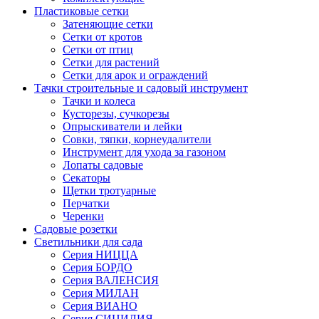
Пластиковые сетки
Затеняющие сетки
Сетки от кротов
Сетки от птиц
Сетки для растений
Сетки для арок и ограждений
Тачки строительные и садовый инструмент
Тачки и колеса
Кусторезы, сучкорезы
Опрыскиватели и лейки
Совки, тяпки, корнеудалители
Инструмент для ухода за газоном
Лопаты садовые
Секаторы
Щетки тротуарные
Перчатки
Черенки
Садовые розетки
Светильники для сада
Серия НИЦЦА
Серия БОРДО
Серия ВАЛЕНСИЯ
Серия МИЛАН
Серия ВИАНО
Серия СИЦИЛИЯ