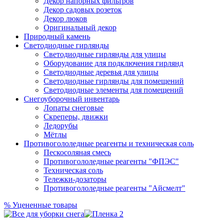
Декор напорных фильтров
Декор садовых розеток
Декор люков
Оригинальный декор
Природный камень
Светодиодные гирлянды
Светодиодные гирлянды для улицы
Оборудование для подключения гирлянд
Светодиодные деревья для улицы
Светодиодные гирлянды для помещений
Светодиодные элементы для помещений
Снегоуборочный инвентарь
Лопаты снеговые
Скреперы, движки
Ледорубы
Мётлы
Противогололедные реагенты и техническая соль
Пескосоляная смесь
Противогололедные реагенты "ФПЭС"
Техническая соль
Тележки-дозаторы
Противогололедные реагенты "Айсмелт"
%
Уцененные товары