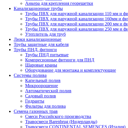
Анкера для крепления георешетки
Канализационные трубы
Трубы ПВХ для наружной канализации 110 мм и ф
Трубы ПВХ для наружной канализации 160мм и фи
Трубы ПВХ для наружной канализации 200 мм и ф
Трубы ПВХ для наружной канализации 250 мм и ф
Утеплитель для труб
Люки канализационные
Трубы защитные для кабеля
Трубы ПНД, фитинги
Трубы ПНД питьевые
Компресионные фитинги для ПНД
Шаровые краны
Оборудование для монтажа и комплектующие
Системы полива
Капельный полив
Микроорошение
Автоматический полив
Садовый полив
Гидранты
Фильтры для полива
Семена газонных трав
Смеси Российского производства
Травосмеси Barenbrug (Нидерланды)
Травосмеси CONTINENTAL SEMENCES (Италия)