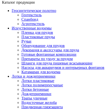
Каталог продукции
Геосинтетическое полотно
Геотекстиль
Спанбонд
Агротекстиль
Искуственные водоемы
Пленка для прудов
Пластиковые пруды
Ручьи
Оборудование для прудов
Декорация и аксессуары для пруда
Готовые фонтанные композиции
Препараты по уходу за прудом
Шланги для пруда пищевые всасывающие
Насосы для аквариумов и интерьерных фонтанов
Катамаран для водоема
Лотки и дождеприемники
Лотки пластиковые
Лотки полимерпесчаные
Лотки бетонные
Дождеприемники
Трапы уличные
Водосточные желоба
Придверная грязезащита