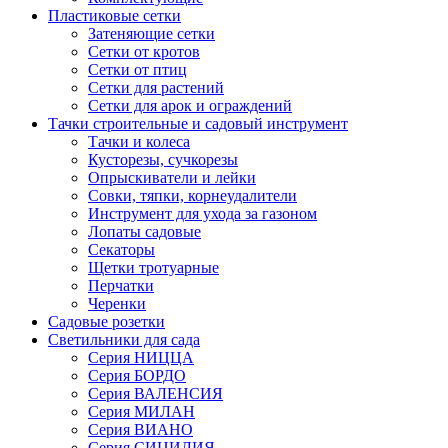
Пластиковые сетки
Затеняющие сетки
Сетки от кротов
Сетки от птиц
Сетки для растений
Сетки для арок и ограждений
Тачки строительные и садовый инструмент
Тачки и колеса
Кусторезы, сучкорезы
Опрыскиватели и лейки
Совки, тяпки, корнеудалители
Инструмент для ухода за газоном
Лопаты садовые
Секаторы
Щетки тротуарные
Перчатки
Черенки
Садовые розетки
Светильники для сада
Серия НИЦЦА
Серия БОРДО
Серия ВАЛЕНСИЯ
Серия МИЛАН
Серия ВИАНО
Серия СИЦИЛИЯ