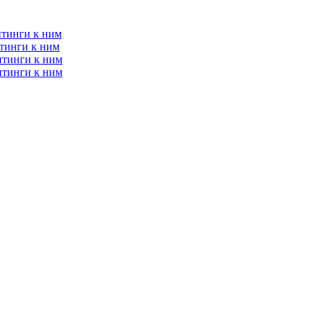
итинги к ним
тинги к ним
итинги к ним
итинги к ним