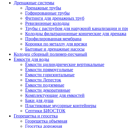
Дренажные системы
Дренажные трубы
Гофрированные трубы
Фитинги для дренажных труб
Ревизионные колодцы
Трубы с раструбом для наружной канализации и пр
Колодцы фильтрационные конические для дренажа
Профилированная мембрана
Коронки по металлу для врезки
Бытовые и дренажные насосы
Колодец сборный полимер-песчаный
Емкости для воды
Ёмкости цилиндрические вертикальные
Ёмкости прямоугольные
Ёмкости горизонтальные
Емкости Лепесток
Ёмкости подземные
Ёмкости декоративные
Комплектующие для емкостей
Баки для душа
Пластиковые мусорные контейнеры
Септики БИОСТОК
Георешетка и геосетка
Георешетка объемная
Геосетка дорожная