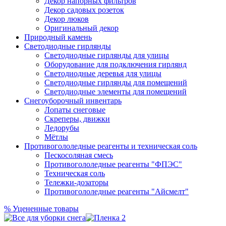
Декор напорных фильтров
Декор садовых розеток
Декор люков
Оригинальный декор
Природный камень
Светодиодные гирлянды
Светодиодные гирлянды для улицы
Оборудование для подключения гирлянд
Светодиодные деревья для улицы
Светодиодные гирлянды для помещений
Светодиодные элементы для помещений
Снегоуборочный инвентарь
Лопаты снеговые
Скреперы, движки
Ледорубы
Мётлы
Противогололедные реагенты и техническая соль
Пескосоляная смесь
Противогололедные реагенты "ФПЭС"
Техническая соль
Тележки-дозаторы
Противогололедные реагенты "Айсмелт"
%
Уцененные товары