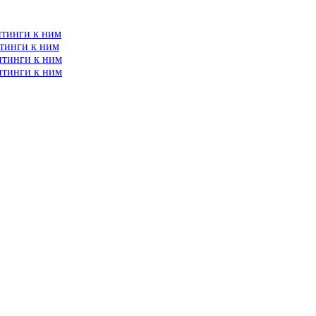
итинги к ним
тинги к ним
итинги к ним
итинги к ним