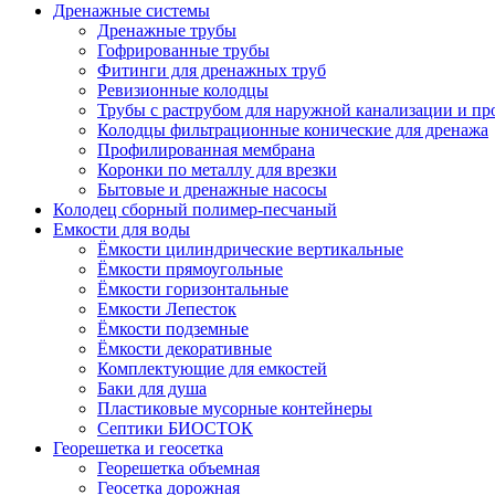
Дренажные системы
Дренажные трубы
Гофрированные трубы
Фитинги для дренажных труб
Ревизионные колодцы
Трубы с раструбом для наружной канализации и пр
Колодцы фильтрационные конические для дренажа
Профилированная мембрана
Коронки по металлу для врезки
Бытовые и дренажные насосы
Колодец сборный полимер-песчаный
Емкости для воды
Ёмкости цилиндрические вертикальные
Ёмкости прямоугольные
Ёмкости горизонтальные
Емкости Лепесток
Ёмкости подземные
Ёмкости декоративные
Комплектующие для емкостей
Баки для душа
Пластиковые мусорные контейнеры
Септики БИОСТОК
Георешетка и геосетка
Георешетка объемная
Геосетка дорожная