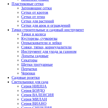
Пластиковые сетки
Затеняющие сетки
Сетки от кротов
Сетки от птиц
Сетки для растений
Сетки для арок и ограждений
Тачки строительные и садовый инструмент
Тачки и колеса
Кусторезы, сучкорезы
Опрыскиватели и лейки
Совки, тяпки, корнеудалители
Инструмент для ухода за газоном
Лопаты садовые
Секаторы
Щетки тротуарные
Перчатки
Черенки
Садовые розетки
Светильники для сада
Серия НИЦЦА
Серия БОРДО
Серия ВАЛЕНСИЯ
Серия МИЛАН
Серия ВИАНО
Серия СИЦИЛИЯ