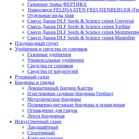
Газонные травы ФЕРТИКА
Травосмеси FELDSAATEN FREUDENBERGER (Гер
Отдельные виды трав
Смеси Дания DLF Seeds & Sciеnce серия Universal
Смеси Дания DLF Seeds & Sciеnce серия Turfline
Смеси Дания DLF Seeds & Sciеnce серия Mommerste
Смеси Дания DLF Seeds & Sciеnce серия Masterline
Плодородный грунт
Удобрения и средства от сорняков
Газонные удобрения
Универсальные удобрения
Средства от сорняков
Средства от вредителей
Рулонный газон
Бордюры и грядки
Декоративный бордюр Кантри
Пластиковые садовые бордюры Геоборд
Металлические бордюры
Полимерно-песчаные бордюры и ограждения
Ограждение для грядок
Лента бордюрная
Искусственный газон
Ландшафтный
Спортивный
Комплектующие