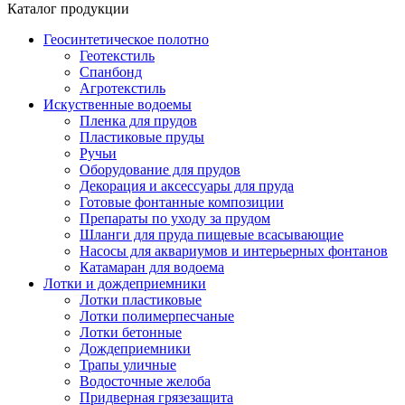
Каталог продукции
Геосинтетическое полотно
Геотекстиль
Спанбонд
Агротекстиль
Искуственные водоемы
Пленка для прудов
Пластиковые пруды
Ручьи
Оборудование для прудов
Декорация и аксессуары для пруда
Готовые фонтанные композиции
Препараты по уходу за прудом
Шланги для пруда пищевые всасывающие
Насосы для аквариумов и интерьерных фонтанов
Катамаран для водоема
Лотки и дождеприемники
Лотки пластиковые
Лотки полимерпесчаные
Лотки бетонные
Дождеприемники
Трапы уличные
Водосточные желоба
Придверная грязезащита