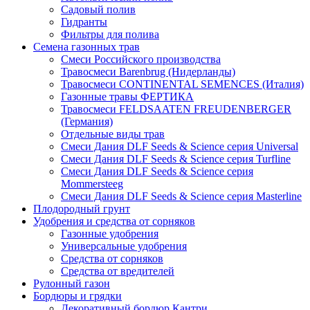
Садовый полив
Гидранты
Фильтры для полива
Семена газонных трав
Смеси Российского производства
Травосмеси Barenbrug (Нидерланды)
Травосмеси CONTINENTAL SEMENCES (Италия)
Газонные травы ФЕРТИКА
Травосмеси FELDSAATEN FREUDENBERGER
(Германия)
Отдельные виды трав
Смеси Дания DLF Seeds & Sciеnce серия Universal
Смеси Дания DLF Seeds & Sciеnce серия Turfline
Смеси Дания DLF Seeds & Sciеnce серия
Mommersteeg
Смеси Дания DLF Seeds & Sciеnce серия Masterline
Плодородный грунт
Удобрения и средства от сорняков
Газонные удобрения
Универсальные удобрения
Средства от сорняков
Средства от вредителей
Рулонный газон
Бордюры и грядки
Декоративный бордюр Кантри