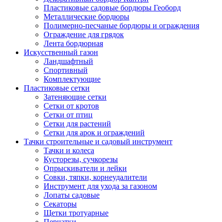
Пластиковые садовые бордюры Геоборд
Металлические бордюры
Полимерно-песчаные бордюры и ограждения
Ограждение для грядок
Лента бордюрная
Искусственный газон
Ландшафтный
Спортивный
Комплектующие
Пластиковые сетки
Затеняющие сетки
Сетки от кротов
Сетки от птиц
Сетки для растений
Сетки для арок и ограждений
Тачки строительные и садовый инструмент
Тачки и колеса
Кусторезы, сучкорезы
Опрыскиватели и лейки
Совки, тяпки, корнеудалители
Инструмент для ухода за газоном
Лопаты садовые
Секаторы
Щетки тротуарные
Перчатки