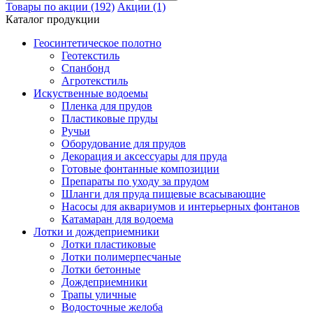
Товары по акции (192)
Акции (1)
Каталог продукции
Геосинтетическое полотно
Геотекстиль
Спанбонд
Агротекстиль
Искуственные водоемы
Пленка для прудов
Пластиковые пруды
Ручьи
Оборудование для прудов
Декорация и аксессуары для пруда
Готовые фонтанные композиции
Препараты по уходу за прудом
Шланги для пруда пищевые всасывающие
Насосы для аквариумов и интерьерных фонтанов
Катамаран для водоема
Лотки и дождеприемники
Лотки пластиковые
Лотки полимерпесчаные
Лотки бетонные
Дождеприемники
Трапы уличные
Водосточные желоба