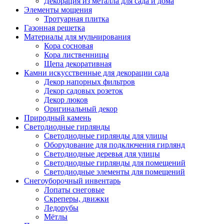
Декорация из металла для сада и дома
Элементы мощения
Тротуарная плитка
Газонная решетка
Материалы для мульчирования
Кора сосновая
Кора лиственницы
Щепа декоративная
Камни искусственные для декорации сада
Декор напорных фильтров
Декор садовых розеток
Декор люков
Оригинальный декор
Природный камень
Светодиодные гирлянды
Светодиодные гирлянды для улицы
Оборудование для подключения гирлянд
Светодиодные деревья для улицы
Светодиодные гирлянды для помещений
Светодиодные элементы для помещений
Снегоуборочный инвентарь
Лопаты снеговые
Скреперы, движки
Ледорубы
Мётлы