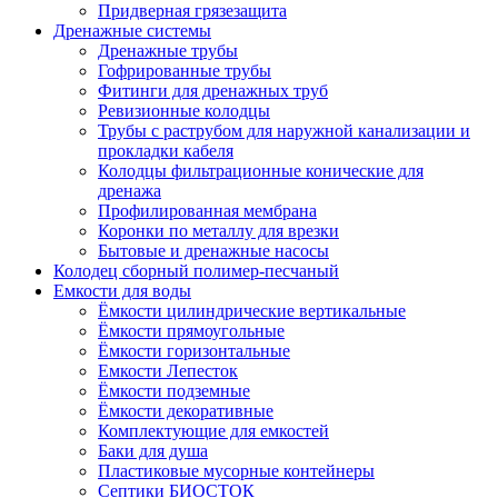
Придверная грязезащита
Дренажные системы
Дренажные трубы
Гофрированные трубы
Фитинги для дренажных труб
Ревизионные колодцы
Трубы с раструбом для наружной канализации и
прокладки кабеля
Колодцы фильтрационные конические для
дренажа
Профилированная мембрана
Коронки по металлу для врезки
Бытовые и дренажные насосы
Колодец сборный полимер-песчаный
Емкости для воды
Ёмкости цилиндрические вертикальные
Ёмкости прямоугольные
Ёмкости горизонтальные
Емкости Лепесток
Ёмкости подземные
Ёмкости декоративные
Комплектующие для емкостей
Баки для душа
Пластиковые мусорные контейнеры
Септики БИОСТОК