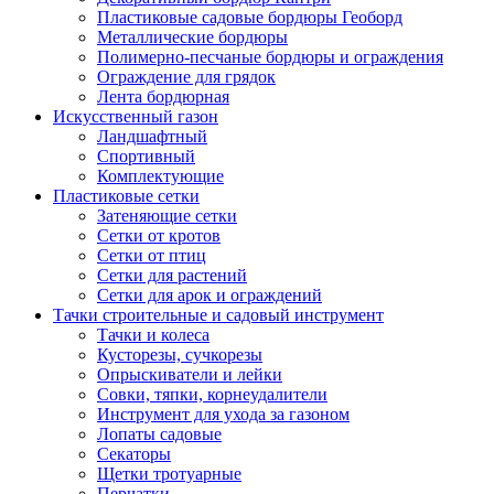
Пластиковые садовые бордюры Геоборд
Металлические бордюры
Полимерно-песчаные бордюры и ограждения
Ограждение для грядок
Лента бордюрная
Искусственный газон
Ландшафтный
Спортивный
Комплектующие
Пластиковые сетки
Затеняющие сетки
Сетки от кротов
Сетки от птиц
Сетки для растений
Сетки для арок и ограждений
Тачки строительные и садовый инструмент
Тачки и колеса
Кусторезы, сучкорезы
Опрыскиватели и лейки
Совки, тяпки, корнеудалители
Инструмент для ухода за газоном
Лопаты садовые
Секаторы
Щетки тротуарные
Перчатки