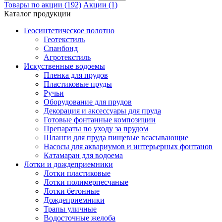
Товары по акции (192)
Акции (1)
Каталог продукции
Геосинтетическое полотно
Геотекстиль
Спанбонд
Агротекстиль
Искуственные водоемы
Пленка для прудов
Пластиковые пруды
Ручьи
Оборудование для прудов
Декорация и аксессуары для пруда
Готовые фонтанные композиции
Препараты по уходу за прудом
Шланги для пруда пищевые всасывающие
Насосы для аквариумов и интерьерных фонтанов
Катамаран для водоема
Лотки и дождеприемники
Лотки пластиковые
Лотки полимерпесчаные
Лотки бетонные
Дождеприемники
Трапы уличные
Водосточные желоба