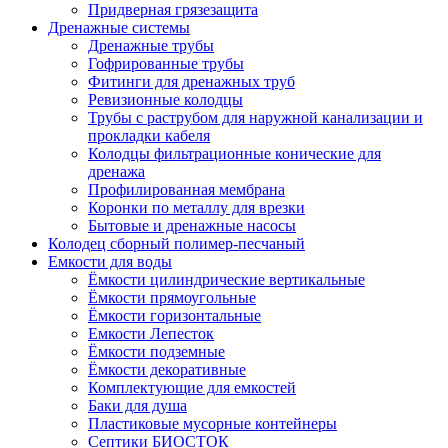
Придверная грязезащита
Дренажные системы
Дренажные трубы
Гофрированные трубы
Фитинги для дренажных труб
Ревизионные колодцы
Трубы с раструбом для наружной канализации и
прокладки кабеля
Колодцы фильтрационные конические для
дренажа
Профилированная мембрана
Коронки по металлу для врезки
Бытовые и дренажные насосы
Колодец сборный полимер-песчаный
Емкости для воды
Ёмкости цилиндрические вертикальные
Ёмкости прямоугольные
Ёмкости горизонтальные
Емкости Лепесток
Ёмкости подземные
Ёмкости декоративные
Комплектующие для емкостей
Баки для душа
Пластиковые мусорные контейнеры
Септики БИОСТОК