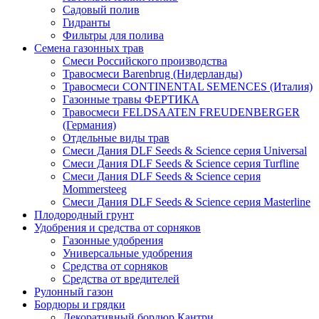
Садовый полив
Гидранты
Фильтры для полива
Семена газонных трав
Смеси Российского производства
Травосмеси Barenbrug (Нидерланды)
Травосмеси CONTINENTAL SEMENCES (Италия)
Газонные травы ФЕРТИКА
Травосмеси FELDSAATEN FREUDENBERGER
(Германия)
Отдельные виды трав
Смеси Дания DLF Seeds & Sciеnce серия Universal
Смеси Дания DLF Seeds & Sciеnce серия Turfline
Смеси Дания DLF Seeds & Sciеnce серия
Mommersteeg
Смеси Дания DLF Seeds & Sciеnce серия Masterline
Плодородный грунт
Удобрения и средства от сорняков
Газонные удобрения
Универсальные удобрения
Средства от сорняков
Средства от вредителей
Рулонный газон
Бордюры и грядки
Декоративный бордюр Кантри