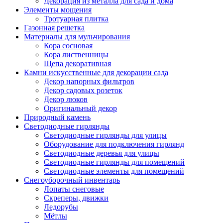
Декорация из металла для сада и дома
Элементы мощения
Тротуарная плитка
Газонная решетка
Материалы для мульчирования
Кора сосновая
Кора лиственницы
Щепа декоративная
Камни искусственные для декорации сада
Декор напорных фильтров
Декор садовых розеток
Декор люков
Оригинальный декор
Природный камень
Светодиодные гирлянды
Светодиодные гирлянды для улицы
Оборудование для подключения гирлянд
Светодиодные деревья для улицы
Светодиодные гирлянды для помещений
Светодиодные элементы для помещений
Снегоуборочный инвентарь
Лопаты снеговые
Скреперы, движки
Ледорубы
Мётлы