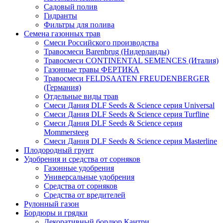
Садовый полив
Гидранты
Фильтры для полива
Семена газонных трав
Смеси Российского производства
Травосмеси Barenbrug (Нидерланды)
Травосмеси CONTINENTAL SEMENCES (Италия)
Газонные травы ФЕРТИКА
Травосмеси FELDSAATEN FREUDENBERGER
(Германия)
Отдельные виды трав
Смеси Дания DLF Seeds & Sciеnce серия Universal
Смеси Дания DLF Seeds & Sciеnce серия Turfline
Смеси Дания DLF Seeds & Sciеnce серия
Mommersteeg
Смеси Дания DLF Seeds & Sciеnce серия Masterline
Плодородный грунт
Удобрения и средства от сорняков
Газонные удобрения
Универсальные удобрения
Средства от сорняков
Средства от вредителей
Рулонный газон
Бордюры и грядки
Декоративный бордюр Кантри