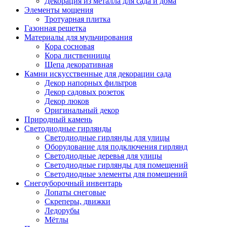
Декорация из металла для сада и дома
Элементы мощения
Тротуарная плитка
Газонная решетка
Материалы для мульчирования
Кора сосновая
Кора лиственницы
Щепа декоративная
Камни искусственные для декорации сада
Декор напорных фильтров
Декор садовых розеток
Декор люков
Оригинальный декор
Природный камень
Светодиодные гирлянды
Светодиодные гирлянды для улицы
Оборудование для подключения гирлянд
Светодиодные деревья для улицы
Светодиодные гирлянды для помещений
Светодиодные элементы для помещений
Снегоуборочный инвентарь
Лопаты снеговые
Скреперы, движки
Ледорубы
Мётлы