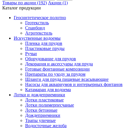
Товары по акции (192)
Акции (1)
Каталог продукции
Геосинтетическое полотно
Геотекстиль
Спанбонд
Агротекстиль
Искуственные водоемы
Пленка для прудов
Пластиковые пруды
Ручьи
Оборудование для прудов
Декорация и аксессуары для пруда
Готовые фонтанные композиции
Препараты по уходу за прудом
Шланги для пруда пищевые всасывающие
Насосы для аквариумов и интерьерных фонтанов
Катамаран для водоема
Лотки и дождеприемники
Лотки пластиковые
Лотки полимерпесчаные
Лотки бетонные
Дождеприемники
Трапы уличные
Водосточные желоба