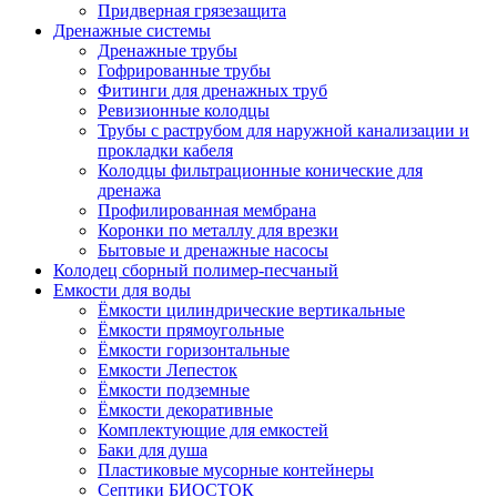
Придверная грязезащита
Дренажные системы
Дренажные трубы
Гофрированные трубы
Фитинги для дренажных труб
Ревизионные колодцы
Трубы с раструбом для наружной канализации и
прокладки кабеля
Колодцы фильтрационные конические для
дренажа
Профилированная мембрана
Коронки по металлу для врезки
Бытовые и дренажные насосы
Колодец сборный полимер-песчаный
Емкости для воды
Ёмкости цилиндрические вертикальные
Ёмкости прямоугольные
Ёмкости горизонтальные
Емкости Лепесток
Ёмкости подземные
Ёмкости декоративные
Комплектующие для емкостей
Баки для душа
Пластиковые мусорные контейнеры
Септики БИОСТОК