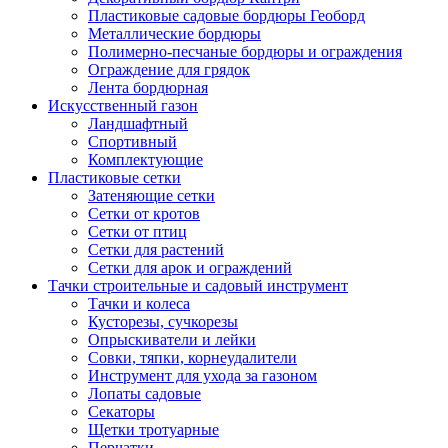
Пластиковые садовые бордюры Геоборд
Металлические бордюры
Полимерно-песчаные бордюры и ограждения
Ограждение для грядок
Лента бордюрная
Искусственный газон
Ландшафтный
Спортивный
Комплектующие
Пластиковые сетки
Затеняющие сетки
Сетки от кротов
Сетки от птиц
Сетки для растений
Сетки для арок и ограждений
Тачки строительные и садовый инструмент
Тачки и колеса
Кусторезы, сучкорезы
Опрыскиватели и лейки
Совки, тяпки, корнеудалители
Инструмент для ухода за газоном
Лопаты садовые
Секаторы
Щетки тротуарные
Перчатки