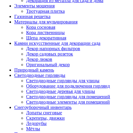
Декорация из металла для сада и дома
Элементы мощения
Тротуарная плитка
Газонная решетка
Материалы для мульчирования
Кора сосновая
Кора лиственницы
Щепа декоративная
Камни искусственные для декорации сада
Декор напорных фильтров
Декор садовых розеток
Декор люков
Оригинальный декор
Природный камень
Светодиодные гирлянды
Светодиодные гирлянды для улицы
Оборудование для подключения гирлянд
Светодиодные деревья для улицы
Светодиодные гирлянды для помещений
Светодиодные элементы для помещений
Снегоуборочный инвентарь
Лопаты снеговые
Скреперы, движки
Ледорубы
Мётлы