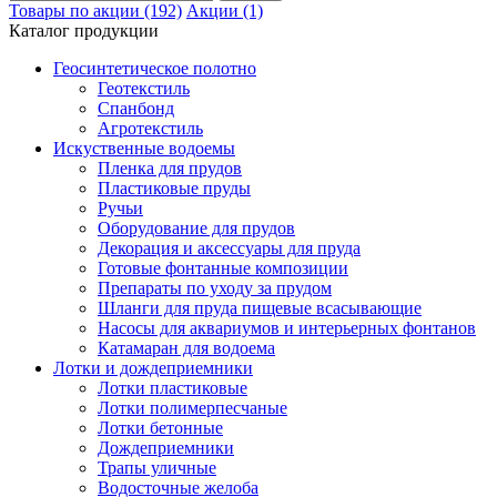
Товары по акции (192)
Акции (1)
Каталог продукции
Геосинтетическое полотно
Геотекстиль
Спанбонд
Агротекстиль
Искуственные водоемы
Пленка для прудов
Пластиковые пруды
Ручьи
Оборудование для прудов
Декорация и аксессуары для пруда
Готовые фонтанные композиции
Препараты по уходу за прудом
Шланги для пруда пищевые всасывающие
Насосы для аквариумов и интерьерных фонтанов
Катамаран для водоема
Лотки и дождеприемники
Лотки пластиковые
Лотки полимерпесчаные
Лотки бетонные
Дождеприемники
Трапы уличные
Водосточные желоба