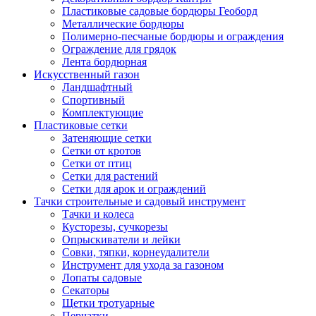
Пластиковые садовые бордюры Геоборд
Металлические бордюры
Полимерно-песчаные бордюры и ограждения
Ограждение для грядок
Лента бордюрная
Искусственный газон
Ландшафтный
Спортивный
Комплектующие
Пластиковые сетки
Затеняющие сетки
Сетки от кротов
Сетки от птиц
Сетки для растений
Сетки для арок и ограждений
Тачки строительные и садовый инструмент
Тачки и колеса
Кусторезы, сучкорезы
Опрыскиватели и лейки
Совки, тяпки, корнеудалители
Инструмент для ухода за газоном
Лопаты садовые
Секаторы
Щетки тротуарные
Перчатки