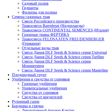
Садовый полив
Гидранты
Фильтры для полива
Семена газонных трав
Смеси Российского производства
Травосмеси Barenbrug (Нидерланды)
Травосмеси CONTINENTAL SEMENCES (Италия)
Газонные травы ФЕРТИКА
Травосмеси FELDSAATEN FREUDENBERGER
(Германия)
Отдельные виды трав
Смеси Дания DLF Seeds & Sciеnce серия Universal
Смеси Дания DLF Seeds & Sciеnce серия Turfline
Смеси Дания DLF Seeds & Sciеnce серия
Mommersteeg
Смеси Дания DLF Seeds & Sciеnce серия Masterline
Плодородный грунт
Удобрения и средства от сорняков
Газонные удобрения
Универсальные удобрения
Средства от сорняков
Средства от вредителей
Рулонный газон
Бордюры и грядки
Декоративный бордюр Кантри