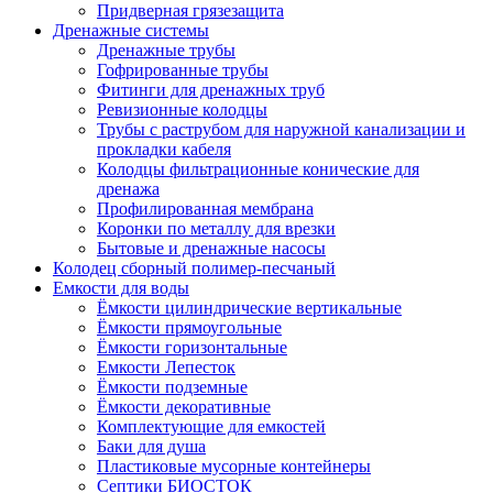
Придверная грязезащита
Дренажные системы
Дренажные трубы
Гофрированные трубы
Фитинги для дренажных труб
Ревизионные колодцы
Трубы с раструбом для наружной канализации и
прокладки кабеля
Колодцы фильтрационные конические для
дренажа
Профилированная мембрана
Коронки по металлу для врезки
Бытовые и дренажные насосы
Колодец сборный полимер-песчаный
Емкости для воды
Ёмкости цилиндрические вертикальные
Ёмкости прямоугольные
Ёмкости горизонтальные
Емкости Лепесток
Ёмкости подземные
Ёмкости декоративные
Комплектующие для емкостей
Баки для душа
Пластиковые мусорные контейнеры
Септики БИОСТОК