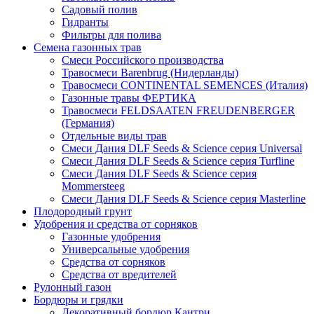
Садовый полив
Гидранты
Фильтры для полива
Семена газонных трав
Смеси Российского производства
Травосмеси Barenbrug (Нидерланды)
Травосмеси CONTINENTAL SEMENCES (Италия)
Газонные травы ФЕРТИКА
Травосмеси FELDSAATEN FREUDENBERGER
(Германия)
Отдельные виды трав
Смеси Дания DLF Seeds & Sciеnce серия Universal
Смеси Дания DLF Seeds & Sciеnce серия Turfline
Смеси Дания DLF Seeds & Sciеnce серия
Mommersteeg
Смеси Дания DLF Seeds & Sciеnce серия Masterline
Плодородный грунт
Удобрения и средства от сорняков
Газонные удобрения
Универсальные удобрения
Средства от сорняков
Средства от вредителей
Рулонный газон
Бордюры и грядки
Декоративный бордюр Кантри