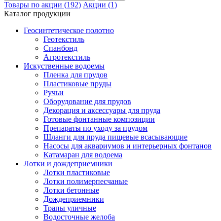
Товары по акции (192)
Акции (1)
Каталог продукции
Геосинтетическое полотно
Геотекстиль
Спанбонд
Агротекстиль
Искуственные водоемы
Пленка для прудов
Пластиковые пруды
Ручьи
Оборудование для прудов
Декорация и аксессуары для пруда
Готовые фонтанные композиции
Препараты по уходу за прудом
Шланги для пруда пищевые всасывающие
Насосы для аквариумов и интерьерных фонтанов
Катамаран для водоема
Лотки и дождеприемники
Лотки пластиковые
Лотки полимерпесчаные
Лотки бетонные
Дождеприемники
Трапы уличные
Водосточные желоба