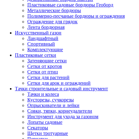
Пластиковые садовые бордюры Геоборд
Металлические бордюры
Полимерно-песчаные бордюры и ограждения
Ограждение для грядок
Лента бордюрная
Искусственный газон
Ландшафтный
Спортивный
Комплектующие
Пластиковые сетки
Затеняющие сетки
Сетки от кротов
Сетки от птиц
Сетки для растений
Сетки для арок и ограждений
Тачки строительные и садовый инструмент
Тачки и колеса
Кусторезы, сучкорезы
Опрыскиватели и лейки
Совки, тяпки, корнеудалители
Инструмент для ухода за газоном
Лопаты садовые
Секаторы
Щетки тротуарные
Перчатки