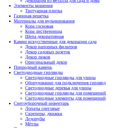
Декорация из металла для сада и дома
Элементы мощения
Тротуарная плитка
Газонная решетка
Материалы для мульчирования
Кора сосновая
Кора лиственницы
Щепа декоративная
Камни искусственные для декорации сада
Декор напорных фильтров
Декор садовых розеток
Декор люков
Оригинальный декор
Природный камень
Светодиодные гирлянды
Светодиодные гирлянды для улицы
Оборудование для подключения гирлянд
Светодиодные деревья для улицы
Светодиодные гирлянды для помещений
Светодиодные элементы для помещений
Снегоуборочный инвентарь
Лопаты снеговые
Скреперы, движки
Ледорубы
Мётлы