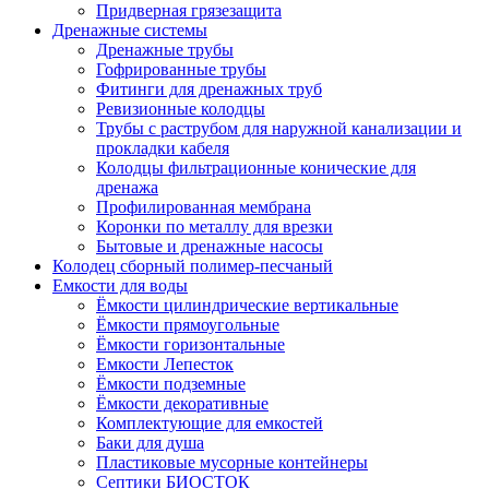
Придверная грязезащита
Дренажные системы
Дренажные трубы
Гофрированные трубы
Фитинги для дренажных труб
Ревизионные колодцы
Трубы с раструбом для наружной канализации и
прокладки кабеля
Колодцы фильтрационные конические для
дренажа
Профилированная мембрана
Коронки по металлу для врезки
Бытовые и дренажные насосы
Колодец сборный полимер-песчаный
Емкости для воды
Ёмкости цилиндрические вертикальные
Ёмкости прямоугольные
Ёмкости горизонтальные
Емкости Лепесток
Ёмкости подземные
Ёмкости декоративные
Комплектующие для емкостей
Баки для душа
Пластиковые мусорные контейнеры
Септики БИОСТОК