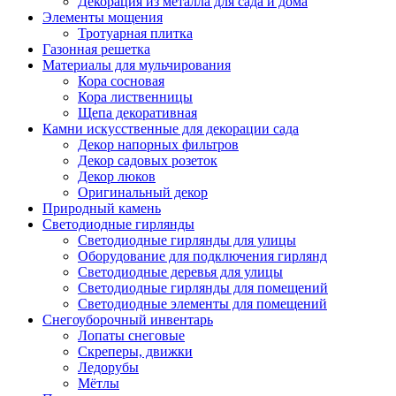
Декорация из металла для сада и дома
Элементы мощения
Тротуарная плитка
Газонная решетка
Материалы для мульчирования
Кора сосновая
Кора лиственницы
Щепа декоративная
Камни искусственные для декорации сада
Декор напорных фильтров
Декор садовых розеток
Декор люков
Оригинальный декор
Природный камень
Светодиодные гирлянды
Светодиодные гирлянды для улицы
Оборудование для подключения гирлянд
Светодиодные деревья для улицы
Светодиодные гирлянды для помещений
Светодиодные элементы для помещений
Снегоуборочный инвентарь
Лопаты снеговые
Скреперы, движки
Ледорубы
Мётлы