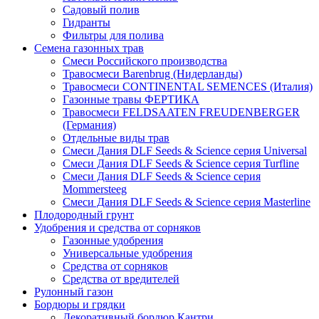
Садовый полив
Гидранты
Фильтры для полива
Семена газонных трав
Смеси Российского производства
Травосмеси Barenbrug (Нидерланды)
Травосмеси CONTINENTAL SEMENCES (Италия)
Газонные травы ФЕРТИКА
Травосмеси FELDSAATEN FREUDENBERGER
(Германия)
Отдельные виды трав
Смеси Дания DLF Seeds & Sciеnce серия Universal
Смеси Дания DLF Seeds & Sciеnce серия Turfline
Смеси Дания DLF Seeds & Sciеnce серия
Mommersteeg
Смеси Дания DLF Seeds & Sciеnce серия Masterline
Плодородный грунт
Удобрения и средства от сорняков
Газонные удобрения
Универсальные удобрения
Средства от сорняков
Средства от вредителей
Рулонный газон
Бордюры и грядки
Декоративный бордюр Кантри