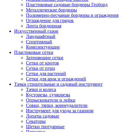
Пластиковые садовые бордюры Геоборд
Металлические бордюры
Полимерно-песчаные бордюры и ограждения
Ограждение для грядок
Лента бордюрная
Искусственный газон
Ландшафтный
Спортивный
Комплектующие
Пластиковые сетки
Затеняющие сетки
Сетки от кротов
Сетки от птиц
Сетки для растений
Сетки для арок и ограждений
Тачки строительные и садовый инструмент
Тачки и колеса
Кусторезы, сучкорезы
Опрыскиватели и лейки
Совки, тяпки, корнеудалители
Инструмент для ухода за газоном
Лопаты садовые
Секаторы
Щетки тротуарные
Перчатки