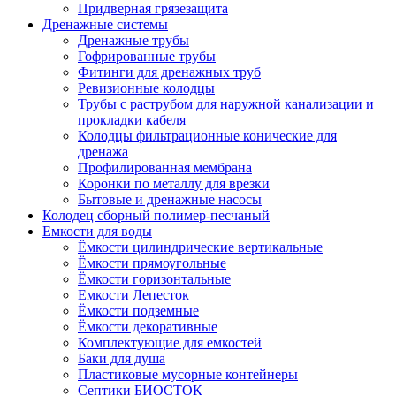
Придверная грязезащита
Дренажные системы
Дренажные трубы
Гофрированные трубы
Фитинги для дренажных труб
Ревизионные колодцы
Трубы с раструбом для наружной канализации и
прокладки кабеля
Колодцы фильтрационные конические для
дренажа
Профилированная мембрана
Коронки по металлу для врезки
Бытовые и дренажные насосы
Колодец сборный полимер-песчаный
Емкости для воды
Ёмкости цилиндрические вертикальные
Ёмкости прямоугольные
Ёмкости горизонтальные
Емкости Лепесток
Ёмкости подземные
Ёмкости декоративные
Комплектующие для емкостей
Баки для душа
Пластиковые мусорные контейнеры
Септики БИОСТОК