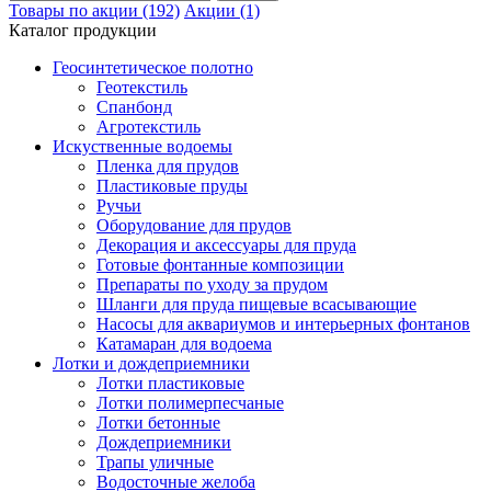
Товары по акции (192)
Акции (1)
Каталог продукции
Геосинтетическое полотно
Геотекстиль
Спанбонд
Агротекстиль
Искуственные водоемы
Пленка для прудов
Пластиковые пруды
Ручьи
Оборудование для прудов
Декорация и аксессуары для пруда
Готовые фонтанные композиции
Препараты по уходу за прудом
Шланги для пруда пищевые всасывающие
Насосы для аквариумов и интерьерных фонтанов
Катамаран для водоема
Лотки и дождеприемники
Лотки пластиковые
Лотки полимерпесчаные
Лотки бетонные
Дождеприемники
Трапы уличные
Водосточные желоба