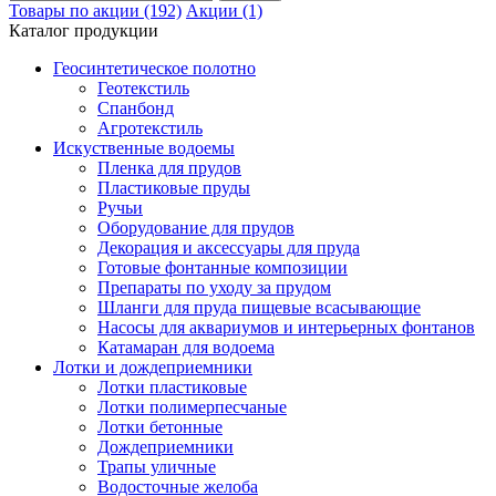
Товары по акции (192)
Акции (1)
Каталог продукции
Геосинтетическое полотно
Геотекстиль
Спанбонд
Агротекстиль
Искуственные водоемы
Пленка для прудов
Пластиковые пруды
Ручьи
Оборудование для прудов
Декорация и аксессуары для пруда
Готовые фонтанные композиции
Препараты по уходу за прудом
Шланги для пруда пищевые всасывающие
Насосы для аквариумов и интерьерных фонтанов
Катамаран для водоема
Лотки и дождеприемники
Лотки пластиковые
Лотки полимерпесчаные
Лотки бетонные
Дождеприемники
Трапы уличные
Водосточные желоба