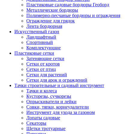
Пластиковые садовые бордюры Геоборд
Металлические бордюры
Полимерно-песчаные бордюры и ограждения
Ограждение для грядок
Лента бордюрная
Искусственный газон
Ландшафтный
Спортивный
Комплектующие
Пластиковые сетки
Затеняющие сетки
Сетки от кротов
Сетки от птиц
Сетки для растений
Сетки для арок и ограждений
Тачки строительные и садовый инструмент
Тачки и колеса
Кусторезы, сучкорезы
Опрыскиватели и лейки
Совки, тяпки, корнеудалители
Инструмент для ухода за газоном
Лопаты садовые
Секаторы
Щетки тротуарные
Перчатки