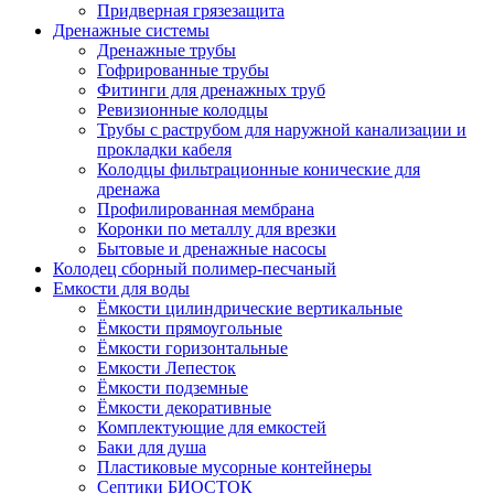
Придверная грязезащита
Дренажные системы
Дренажные трубы
Гофрированные трубы
Фитинги для дренажных труб
Ревизионные колодцы
Трубы с раструбом для наружной канализации и
прокладки кабеля
Колодцы фильтрационные конические для
дренажа
Профилированная мембрана
Коронки по металлу для врезки
Бытовые и дренажные насосы
Колодец сборный полимер-песчаный
Емкости для воды
Ёмкости цилиндрические вертикальные
Ёмкости прямоугольные
Ёмкости горизонтальные
Емкости Лепесток
Ёмкости подземные
Ёмкости декоративные
Комплектующие для емкостей
Баки для душа
Пластиковые мусорные контейнеры
Септики БИОСТОК