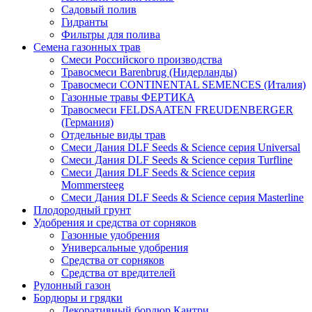
Садовый полив
Гидранты
Фильтры для полива
Семена газонных трав
Смеси Российского производства
Травосмеси Barenbrug (Нидерланды)
Травосмеси CONTINENTAL SEMENCES (Италия)
Газонные травы ФЕРТИКА
Травосмеси FELDSAATEN FREUDENBERGER
(Германия)
Отдельные виды трав
Смеси Дания DLF Seeds & Sciеnce серия Universal
Смеси Дания DLF Seeds & Sciеnce серия Turfline
Смеси Дания DLF Seeds & Sciеnce серия
Mommersteeg
Смеси Дания DLF Seeds & Sciеnce серия Masterline
Плодородный грунт
Удобрения и средства от сорняков
Газонные удобрения
Универсальные удобрения
Средства от сорняков
Средства от вредителей
Рулонный газон
Бордюры и грядки
Декоративный бордюр Кантри