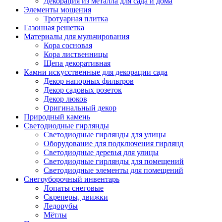
Декорация из металла для сада и дома
Элементы мощения
Тротуарная плитка
Газонная решетка
Материалы для мульчирования
Кора сосновая
Кора лиственницы
Щепа декоративная
Камни искусственные для декорации сада
Декор напорных фильтров
Декор садовых розеток
Декор люков
Оригинальный декор
Природный камень
Светодиодные гирлянды
Светодиодные гирлянды для улицы
Оборудование для подключения гирлянд
Светодиодные деревья для улицы
Светодиодные гирлянды для помещений
Светодиодные элементы для помещений
Снегоуборочный инвентарь
Лопаты снеговые
Скреперы, движки
Ледорубы
Мётлы