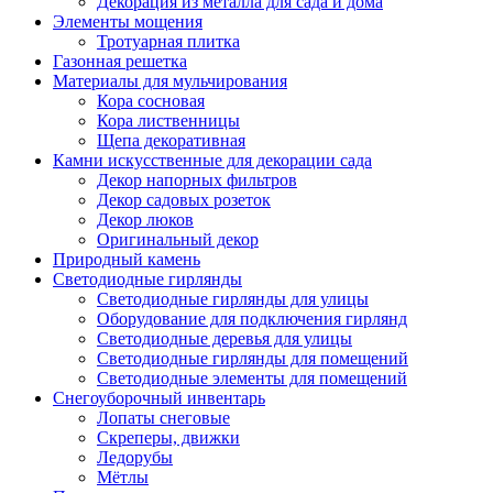
Декорация из металла для сада и дома
Элементы мощения
Тротуарная плитка
Газонная решетка
Материалы для мульчирования
Кора сосновая
Кора лиственницы
Щепа декоративная
Камни искусственные для декорации сада
Декор напорных фильтров
Декор садовых розеток
Декор люков
Оригинальный декор
Природный камень
Светодиодные гирлянды
Светодиодные гирлянды для улицы
Оборудование для подключения гирлянд
Светодиодные деревья для улицы
Светодиодные гирлянды для помещений
Светодиодные элементы для помещений
Снегоуборочный инвентарь
Лопаты снеговые
Скреперы, движки
Ледорубы
Мётлы