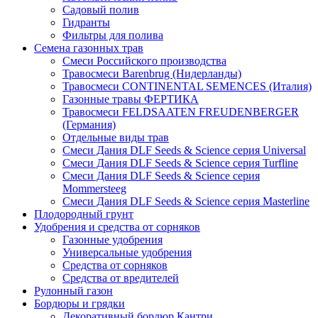
Садовый полив
Гидранты
Фильтры для полива
Семена газонных трав
Смеси Российского производства
Травосмеси Barenbrug (Нидерланды)
Травосмеси CONTINENTAL SEMENCES (Италия)
Газонные травы ФЕРТИКА
Травосмеси FELDSAATEN FREUDENBERGER
(Германия)
Отдельные виды трав
Смеси Дания DLF Seeds & Sciеnce серия Universal
Смеси Дания DLF Seeds & Sciеnce серия Turfline
Смеси Дания DLF Seeds & Sciеnce серия
Mommersteeg
Смеси Дания DLF Seeds & Sciеnce серия Masterline
Плодородный грунт
Удобрения и средства от сорняков
Газонные удобрения
Универсальные удобрения
Средства от сорняков
Средства от вредителей
Рулонный газон
Бордюры и грядки
Декоративный бордюр Кантри