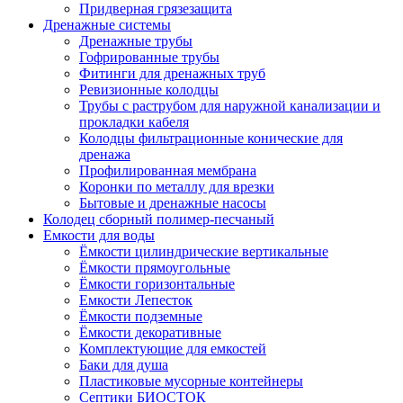
Придверная грязезащита
Дренажные системы
Дренажные трубы
Гофрированные трубы
Фитинги для дренажных труб
Ревизионные колодцы
Трубы с раструбом для наружной канализации и
прокладки кабеля
Колодцы фильтрационные конические для
дренажа
Профилированная мембрана
Коронки по металлу для врезки
Бытовые и дренажные насосы
Колодец сборный полимер-песчаный
Емкости для воды
Ёмкости цилиндрические вертикальные
Ёмкости прямоугольные
Ёмкости горизонтальные
Емкости Лепесток
Ёмкости подземные
Ёмкости декоративные
Комплектующие для емкостей
Баки для душа
Пластиковые мусорные контейнеры
Септики БИОСТОК