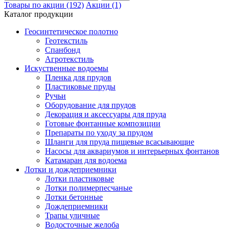
Товары по акции (192)
Акции (1)
Каталог продукции
Геосинтетическое полотно
Геотекстиль
Спанбонд
Агротекстиль
Искуственные водоемы
Пленка для прудов
Пластиковые пруды
Ручьи
Оборудование для прудов
Декорация и аксессуары для пруда
Готовые фонтанные композиции
Препараты по уходу за прудом
Шланги для пруда пищевые всасывающие
Насосы для аквариумов и интерьерных фонтанов
Катамаран для водоема
Лотки и дождеприемники
Лотки пластиковые
Лотки полимерпесчаные
Лотки бетонные
Дождеприемники
Трапы уличные
Водосточные желоба