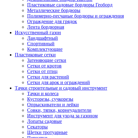
Пластиковые садовые бордюры Геоборд
Металлические бордюры
Полимерно-песчаные бордюры и ограждения
Ограждение для грядок
Лента бордюрная
Искусственный газон
Ландшафтный
Спортивный
Комплектующие
Пластиковые сетки
Затеняющие сетки
Сетки от кротов
Сетки от птиц
Сетки для растений
Сетки для арок и ограждений
Тачки строительные и садовый инструмент
Тачки и колеса
Кусторезы, сучкорезы
Опрыскиватели и лейки
Совки, тяпки, корнеудалители
Инструмент для ухода за газоном
Лопаты садовые
Секаторы
Щетки тротуарные
Перчатки