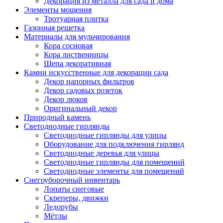
Декорация из металла для сада и дома
Элементы мощения
Тротуарная плитка
Газонная решетка
Материалы для мульчирования
Кора сосновая
Кора лиственницы
Щепа декоративная
Камни искусственные для декорации сада
Декор напорных фильтров
Декор садовых розеток
Декор люков
Оригинальный декор
Природный камень
Светодиодные гирлянды
Светодиодные гирлянды для улицы
Оборудование для подключения гирлянд
Светодиодные деревья для улицы
Светодиодные гирлянды для помещений
Светодиодные элементы для помещений
Снегоуборочный инвентарь
Лопаты снеговые
Скреперы, движки
Ледорубы
Мётлы