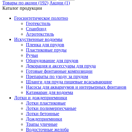
Товары по акции (192)
Акции (1)
Каталог продукции
Геосинтетическое полотно
Геотекстиль
Спанбонд
Агротекстиль
Искуственные водоемы
Пленка для прудов
Пластиковые пруды
Ручьи
Оборудование для прудов
Декорация и аксессуары для пруда
Готовые фонтанные композиции
Препараты по уходу за прудом
Шланги для пруда пищевые всасывающие
Насосы для аквариумов и интерьерных фонтанов
Катамаран для водоема
Лотки и дождеприемники
Лотки пластиковые
Лотки полимерпесчаные
Лотки бетонные
Дождеприемники
Трапы уличные
Водосточные желоба