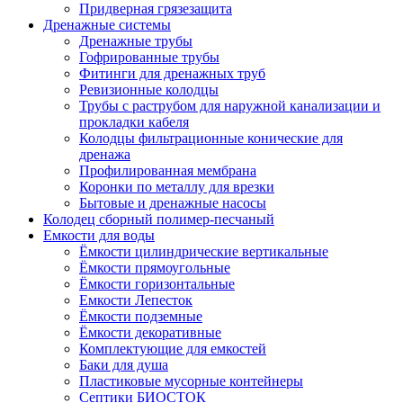
Придверная грязезащита
Дренажные системы
Дренажные трубы
Гофрированные трубы
Фитинги для дренажных труб
Ревизионные колодцы
Трубы с раструбом для наружной канализации и
прокладки кабеля
Колодцы фильтрационные конические для
дренажа
Профилированная мембрана
Коронки по металлу для врезки
Бытовые и дренажные насосы
Колодец сборный полимер-песчаный
Емкости для воды
Ёмкости цилиндрические вертикальные
Ёмкости прямоугольные
Ёмкости горизонтальные
Емкости Лепесток
Ёмкости подземные
Ёмкости декоративные
Комплектующие для емкостей
Баки для душа
Пластиковые мусорные контейнеры
Септики БИОСТОК