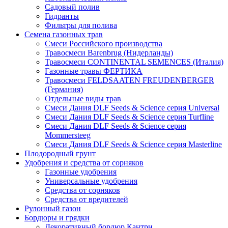
Садовый полив
Гидранты
Фильтры для полива
Семена газонных трав
Смеси Российского производства
Травосмеси Barenbrug (Нидерланды)
Травосмеси CONTINENTAL SEMENCES (Италия)
Газонные травы ФЕРТИКА
Травосмеси FELDSAATEN FREUDENBERGER
(Германия)
Отдельные виды трав
Смеси Дания DLF Seeds & Sciеnce серия Universal
Смеси Дания DLF Seeds & Sciеnce серия Turfline
Смеси Дания DLF Seeds & Sciеnce серия
Mommersteeg
Смеси Дания DLF Seeds & Sciеnce серия Masterline
Плодородный грунт
Удобрения и средства от сорняков
Газонные удобрения
Универсальные удобрения
Средства от сорняков
Средства от вредителей
Рулонный газон
Бордюры и грядки
Декоративный бордюр Кантри