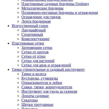
Пластиковые садовые бордюры Геоборд
Металлические бордюры
Полимерно-песчаные бордюры и ограждения
Ограждение для грядок
Лента бордюрная
Искусственный газон
Ландшафтный
Спортивный
Комплектующие
Пластиковые сетки
Затеняющие сетки
Сетки от кротов
Сетки от птиц
Сетки для растений
Сетки для арок и ограждений
Тачки строительные и садовый инструмент
Тачки и колеса
Кусторезы, сучкорезы
Опрыскиватели и лейки
Совки, тяпки, корнеудалители
Инструмент для ухода за газоном
Лопаты садовые
Секаторы
Щетки тротуарные
Перчатки