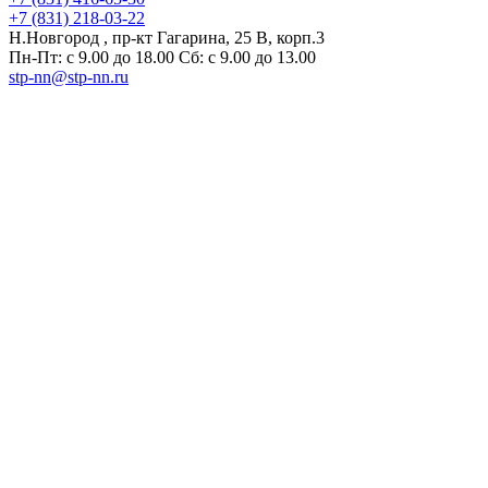
+7 (831) 218-03-22
Н.Новгород , пр-кт Гагарина, 25 В, корп.3
Пн-Пт: с 9.00 до 18.00 Сб: с 9.00 до 13.00
stp-nn@stp-nn.ru