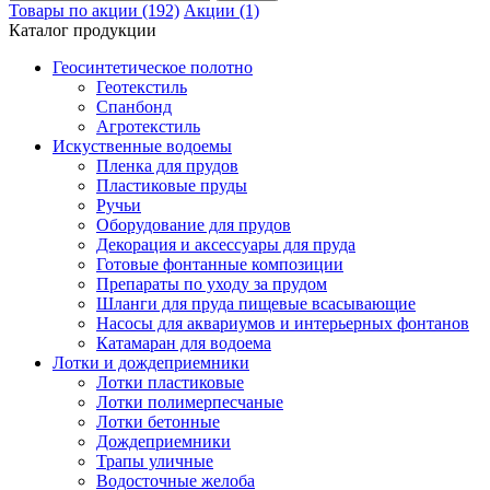
Товары по акции (192)
Акции (1)
Каталог продукции
Геосинтетическое полотно
Геотекстиль
Спанбонд
Агротекстиль
Искуственные водоемы
Пленка для прудов
Пластиковые пруды
Ручьи
Оборудование для прудов
Декорация и аксессуары для пруда
Готовые фонтанные композиции
Препараты по уходу за прудом
Шланги для пруда пищевые всасывающие
Насосы для аквариумов и интерьерных фонтанов
Катамаран для водоема
Лотки и дождеприемники
Лотки пластиковые
Лотки полимерпесчаные
Лотки бетонные
Дождеприемники
Трапы уличные
Водосточные желоба