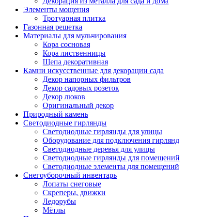
Декорация из металла для сада и дома
Элементы мощения
Тротуарная плитка
Газонная решетка
Материалы для мульчирования
Кора сосновая
Кора лиственницы
Щепа декоративная
Камни искусственные для декорации сада
Декор напорных фильтров
Декор садовых розеток
Декор люков
Оригинальный декор
Природный камень
Светодиодные гирлянды
Светодиодные гирлянды для улицы
Оборудование для подключения гирлянд
Светодиодные деревья для улицы
Светодиодные гирлянды для помещений
Светодиодные элементы для помещений
Снегоуборочный инвентарь
Лопаты снеговые
Скреперы, движки
Ледорубы
Мётлы