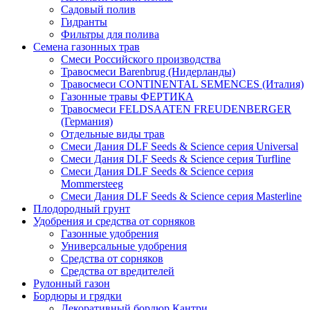
Садовый полив
Гидранты
Фильтры для полива
Семена газонных трав
Смеси Российского производства
Травосмеси Barenbrug (Нидерланды)
Травосмеси CONTINENTAL SEMENCES (Италия)
Газонные травы ФЕРТИКА
Травосмеси FELDSAATEN FREUDENBERGER
(Германия)
Отдельные виды трав
Смеси Дания DLF Seeds & Sciеnce серия Universal
Смеси Дания DLF Seeds & Sciеnce серия Turfline
Смеси Дания DLF Seeds & Sciеnce серия
Mommersteeg
Смеси Дания DLF Seeds & Sciеnce серия Masterline
Плодородный грунт
Удобрения и средства от сорняков
Газонные удобрения
Универсальные удобрения
Средства от сорняков
Средства от вредителей
Рулонный газон
Бордюры и грядки
Декоративный бордюр Кантри