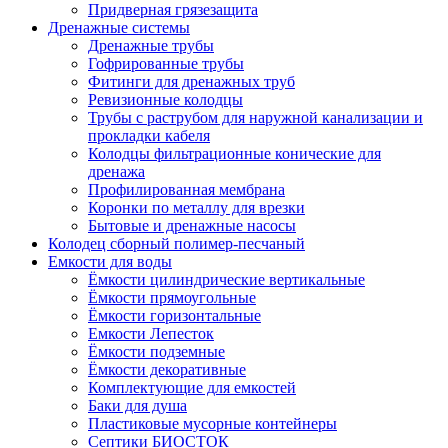
Придверная грязезащита
Дренажные системы
Дренажные трубы
Гофрированные трубы
Фитинги для дренажных труб
Ревизионные колодцы
Трубы с раструбом для наружной канализации и
прокладки кабеля
Колодцы фильтрационные конические для
дренажа
Профилированная мембрана
Коронки по металлу для врезки
Бытовые и дренажные насосы
Колодец сборный полимер-песчаный
Емкости для воды
Ёмкости цилиндрические вертикальные
Ёмкости прямоугольные
Ёмкости горизонтальные
Емкости Лепесток
Ёмкости подземные
Ёмкости декоративные
Комплектующие для емкостей
Баки для душа
Пластиковые мусорные контейнеры
Септики БИОСТОК