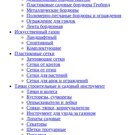
Пластиковые садовые бордюры Геоборд
Металлические бордюры
Полимерно-песчаные бордюры и ограждения
Ограждение для грядок
Лента бордюрная
Искусственный газон
Ландшафтный
Спортивный
Комплектующие
Пластиковые сетки
Затеняющие сетки
Сетки от кротов
Сетки от птиц
Сетки для растений
Сетки для арок и ограждений
Тачки строительные и садовый инструмент
Тачки и колеса
Кусторезы, сучкорезы
Опрыскиватели и лейки
Совки, тяпки, корнеудалители
Инструмент для ухода за газоном
Лопаты садовые
Секаторы
Щетки тротуарные
Перчатки