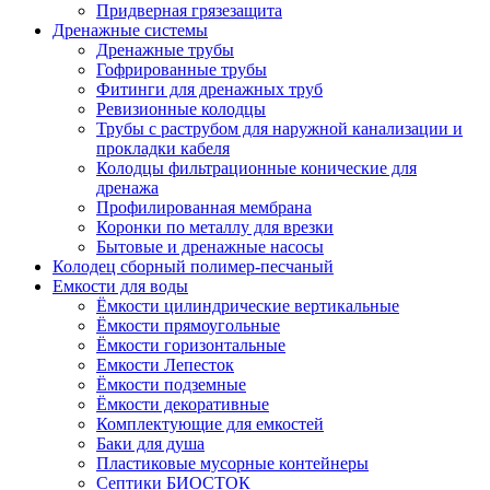
Придверная грязезащита
Дренажные системы
Дренажные трубы
Гофрированные трубы
Фитинги для дренажных труб
Ревизионные колодцы
Трубы с раструбом для наружной канализации и
прокладки кабеля
Колодцы фильтрационные конические для
дренажа
Профилированная мембрана
Коронки по металлу для врезки
Бытовые и дренажные насосы
Колодец сборный полимер-песчаный
Емкости для воды
Ёмкости цилиндрические вертикальные
Ёмкости прямоугольные
Ёмкости горизонтальные
Емкости Лепесток
Ёмкости подземные
Ёмкости декоративные
Комплектующие для емкостей
Баки для душа
Пластиковые мусорные контейнеры
Септики БИОСТОК