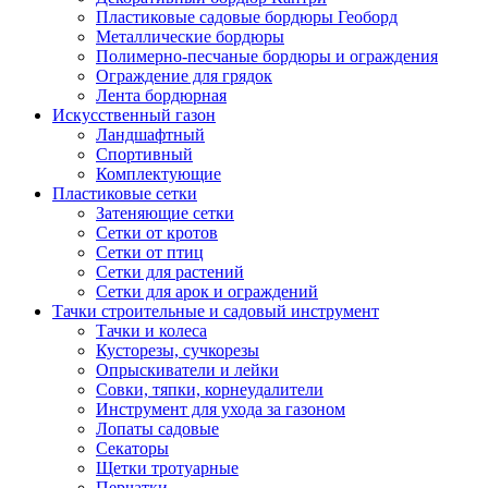
Пластиковые садовые бордюры Геоборд
Металлические бордюры
Полимерно-песчаные бордюры и ограждения
Ограждение для грядок
Лента бордюрная
Искусственный газон
Ландшафтный
Спортивный
Комплектующие
Пластиковые сетки
Затеняющие сетки
Сетки от кротов
Сетки от птиц
Сетки для растений
Сетки для арок и ограждений
Тачки строительные и садовый инструмент
Тачки и колеса
Кусторезы, сучкорезы
Опрыскиватели и лейки
Совки, тяпки, корнеудалители
Инструмент для ухода за газоном
Лопаты садовые
Секаторы
Щетки тротуарные
Перчатки