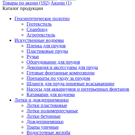
Товары по акции (192)
Акции (1)
Каталог продукции
Геосинтетическое полотно
Геотекстиль
Спанбонд
Агротекстиль
Искуственные водоемы
Пленка для прудов
Пластиковые пруды
Ручьи
Оборудование для прудов
Декорация и аксессуары для пруда
Готовые фонтанные композиции
Препараты по уходу за прудом
Шланги для пруда пищевые всасывающие
Насосы для аквариумов и интерьерных фонтанов
Катамаран для водоема
Лотки и дождеприемники
Лотки пластиковые
Лотки полимерпесчаные
Лотки бетонные
Дождеприемники
Трапы уличные
Водосточные желоба