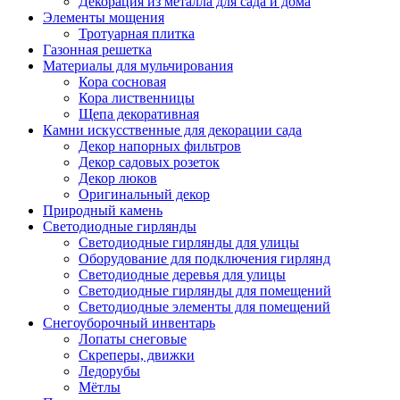
Декорация из металла для сада и дома
Элементы мощения
Тротуарная плитка
Газонная решетка
Материалы для мульчирования
Кора сосновая
Кора лиственницы
Щепа декоративная
Камни искусственные для декорации сада
Декор напорных фильтров
Декор садовых розеток
Декор люков
Оригинальный декор
Природный камень
Светодиодные гирлянды
Светодиодные гирлянды для улицы
Оборудование для подключения гирлянд
Светодиодные деревья для улицы
Светодиодные гирлянды для помещений
Светодиодные элементы для помещений
Снегоуборочный инвентарь
Лопаты снеговые
Скреперы, движки
Ледорубы
Мётлы