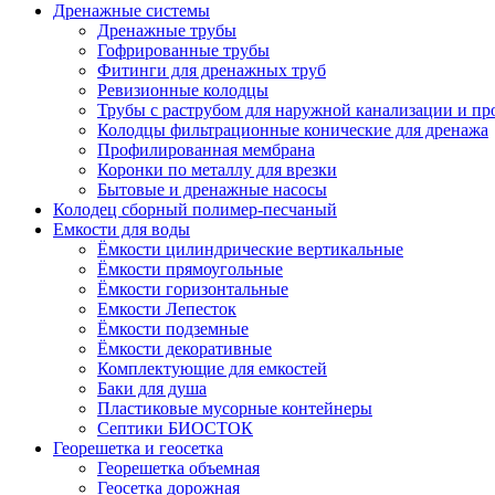
Дренажные системы
Дренажные трубы
Гофрированные трубы
Фитинги для дренажных труб
Ревизионные колодцы
Трубы с раструбом для наружной канализации и пр
Колодцы фильтрационные конические для дренажа
Профилированная мембрана
Коронки по металлу для врезки
Бытовые и дренажные насосы
Колодец сборный полимер-песчаный
Емкости для воды
Ёмкости цилиндрические вертикальные
Ёмкости прямоугольные
Ёмкости горизонтальные
Емкости Лепесток
Ёмкости подземные
Ёмкости декоративные
Комплектующие для емкостей
Баки для душа
Пластиковые мусорные контейнеры
Септики БИОСТОК
Георешетка и геосетка
Георешетка объемная
Геосетка дорожная