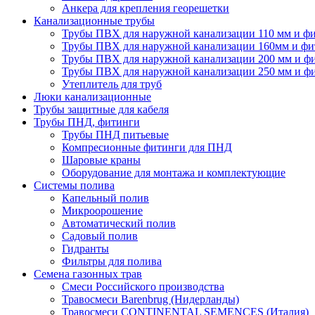
Анкера для крепления георешетки
Канализационные трубы
Трубы ПВХ для наружной канализации 110 мм и ф
Трубы ПВХ для наружной канализации 160мм и фи
Трубы ПВХ для наружной канализации 200 мм и ф
Трубы ПВХ для наружной канализации 250 мм и ф
Утеплитель для труб
Люки канализационные
Трубы защитные для кабеля
Трубы ПНД, фитинги
Трубы ПНД питьевые
Компресионные фитинги для ПНД
Шаровые краны
Оборудование для монтажа и комплектующие
Системы полива
Капельный полив
Микроорошение
Автоматический полив
Садовый полив
Гидранты
Фильтры для полива
Семена газонных трав
Смеси Российского производства
Травосмеси Barenbrug (Нидерланды)
Травосмеси CONTINENTAL SEMENCES (Италия)