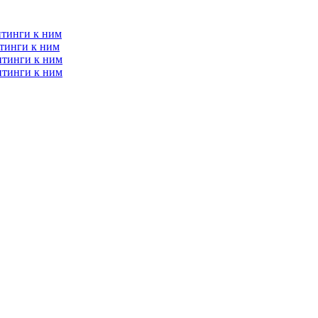
итинги к ним
тинги к ним
итинги к ним
итинги к ним