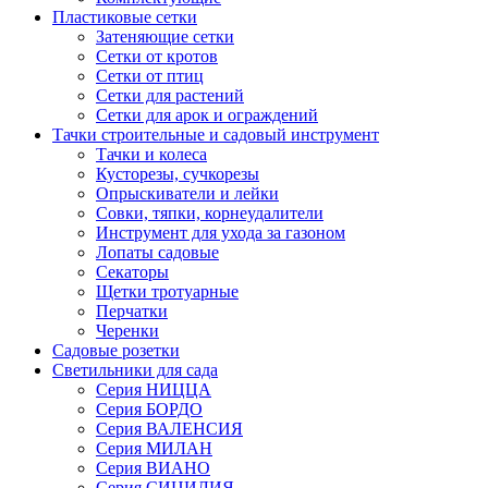
Пластиковые сетки
Затеняющие сетки
Сетки от кротов
Сетки от птиц
Сетки для растений
Сетки для арок и ограждений
Тачки строительные и садовый инструмент
Тачки и колеса
Кусторезы, сучкорезы
Опрыскиватели и лейки
Совки, тяпки, корнеудалители
Инструмент для ухода за газоном
Лопаты садовые
Секаторы
Щетки тротуарные
Перчатки
Черенки
Садовые розетки
Светильники для сада
Серия НИЦЦА
Серия БОРДО
Серия ВАЛЕНСИЯ
Серия МИЛАН
Серия ВИАНО
Серия СИЦИЛИЯ