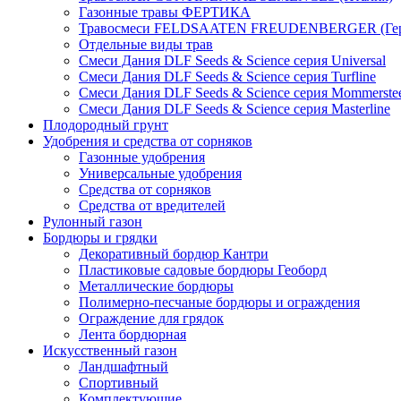
Газонные травы ФЕРТИКА
Травосмеси FELDSAATEN FREUDENBERGER (Гер
Отдельные виды трав
Смеси Дания DLF Seeds & Sciеnce серия Universal
Смеси Дания DLF Seeds & Sciеnce серия Turfline
Смеси Дания DLF Seeds & Sciеnce серия Mommerste
Смеси Дания DLF Seeds & Sciеnce серия Masterline
Плодородный грунт
Удобрения и средства от сорняков
Газонные удобрения
Универсальные удобрения
Средства от сорняков
Средства от вредителей
Рулонный газон
Бордюры и грядки
Декоративный бордюр Кантри
Пластиковые садовые бордюры Геоборд
Металлические бордюры
Полимерно-песчаные бордюры и ограждения
Ограждение для грядок
Лента бордюрная
Искусственный газон
Ландшафтный
Спортивный
Комплектующие