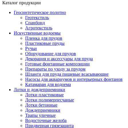
Каталог продукции
Геосинтетическое полотно
Геотекстиль
Спанбонд
Агротекстиль
Искуственные водоемы
Пленка для прудов
Пластиковые пруды
Ручьи
Оборудование для прудов
Декорация и аксессуары для пруда
Готовые фонтанные композиции
Препараты по уходу за прудом
Шланги для пруда пищевые всасывающие
Насосы для аквариумов и интерьерных фонтанов
Катамаран для водоема
Лотки и дождеприемники
Лотки пластиковые
Лотки полимерпесчаные
Лотки бетонные
Дождеприемники
Трапы уличные
Водосточные желоба
Придверная грязезащита