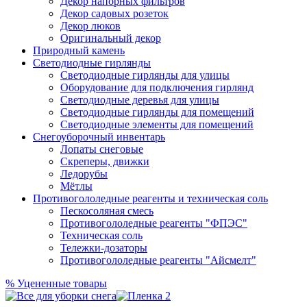
Декор напорных фильтров
Декор садовых розеток
Декор люков
Оригинальный декор
Природный камень
Светодиодные гирлянды
Светодиодные гирлянды для улицы
Оборудование для подключения гирлянд
Светодиодные деревья для улицы
Светодиодные гирлянды для помещений
Светодиодные элементы для помещений
Снегоуборочный инвентарь
Лопаты снеговые
Скреперы, движки
Ледорубы
Мётлы
Противогололедные реагенты и техническая соль
Пескосоляная смесь
Противогололедные реагенты "ФПЭС"
Техническая соль
Тележки-дозаторы
Противогололедные реагенты "Айсмелт"
%
Уцененные товары