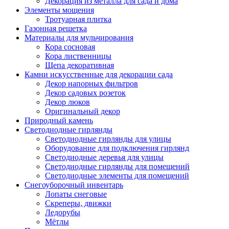
Декорация из металла для сада и дома
Элементы мощения
Тротуарная плитка
Газонная решетка
Материалы для мульчирования
Кора сосновая
Кора лиственницы
Щепа декоративная
Камни искусственные для декорации сада
Декор напорных фильтров
Декор садовых розеток
Декор люков
Оригинальный декор
Природный камень
Светодиодные гирлянды
Светодиодные гирлянды для улицы
Оборудование для подключения гирлянд
Светодиодные деревья для улицы
Светодиодные гирлянды для помещений
Светодиодные элементы для помещений
Снегоуборочный инвентарь
Лопаты снеговые
Скреперы, движки
Ледорубы
Мётлы