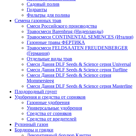
Садовый полив
Гидранты
Фильтры для полива
Семена газонных трав
Смеси Российского производства
Травосмеси Barenbrug (Нидерланды)
Травосмеси CONTINENTAL SEMENCES (Италия)
Газонные травы ФЕРТИКА
Травосмеси FELDSAATEN FREUDENBERGER
(Германия)
Отдельные виды трав
Смеси Дания DLF Seeds & Sciеnce серия Universal
Смеси Дания DLF Seeds & Sciеnce серия Turfline
Смеси Дания DLF Seeds & Sciеnce серия
Mommersteeg
Смеси Дания DLF Seeds & Sciеnce серия Masterline
Плодородный грунт
Удобрения и средства от сорняков
Газонные удобрения
Универсальные удобрения
Средства от сорняков
Средства от вредителей
Рулонный газон
Бордюры и грядки
Декоративный бордюр Кантри