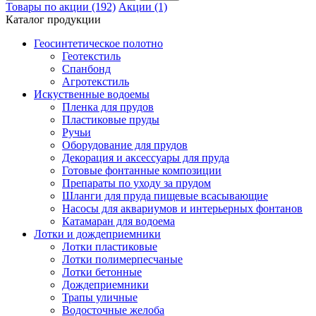
Товары по акции (192)
Акции (1)
Каталог продукции
Геосинтетическое полотно
Геотекстиль
Спанбонд
Агротекстиль
Искуственные водоемы
Пленка для прудов
Пластиковые пруды
Ручьи
Оборудование для прудов
Декорация и аксессуары для пруда
Готовые фонтанные композиции
Препараты по уходу за прудом
Шланги для пруда пищевые всасывающие
Насосы для аквариумов и интерьерных фонтанов
Катамаран для водоема
Лотки и дождеприемники
Лотки пластиковые
Лотки полимерпесчаные
Лотки бетонные
Дождеприемники
Трапы уличные
Водосточные желоба