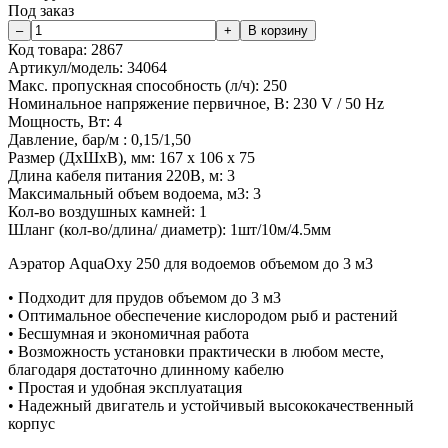
Под заказ
Код товара:
2867
Артикул/модель:
34064
Макс. пропускная способность (л/ч):
250
Номинальное напряжение первичное, В:
230 V / 50 Hz
Мощность, Вт:
4
Давление, бар/м :
0,15/1,50
Размер (ДхШхВ), мм:
167 x 106 x 75
Длина кабеля питания 220В, м:
3
Максимальный объем водоема, м3:
3
Кол-во воздушных камней:
1
Шланг (кол-во/длина/ диаметр):
1шт/10м/4.5мм
Аэратор AquaOxy 250 для водоемов объемом до 3 м3
• Подходит для прудов объемом до 3 м3
• Оптимальное обеспечение кислородом рыб и растений
• Бесшумная и экономичная работа
• Возможность установки практически в любом месте,
благодаря достаточно длинному кабелю
• Простая и удобная эксплуатация
• Надежный двигатель и устойчивый высококачественный
корпус