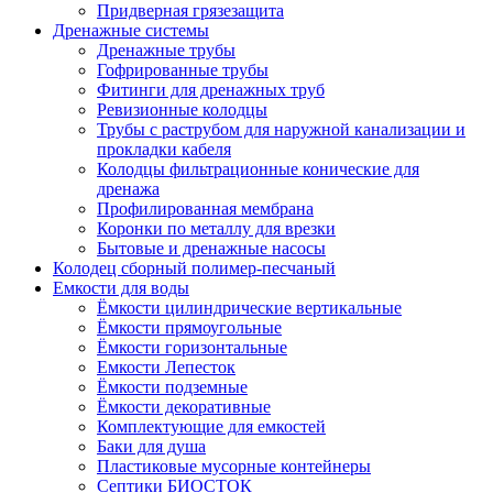
Придверная грязезащита
Дренажные системы
Дренажные трубы
Гофрированные трубы
Фитинги для дренажных труб
Ревизионные колодцы
Трубы с раструбом для наружной канализации и
прокладки кабеля
Колодцы фильтрационные конические для
дренажа
Профилированная мембрана
Коронки по металлу для врезки
Бытовые и дренажные насосы
Колодец сборный полимер-песчаный
Емкости для воды
Ёмкости цилиндрические вертикальные
Ёмкости прямоугольные
Ёмкости горизонтальные
Емкости Лепесток
Ёмкости подземные
Ёмкости декоративные
Комплектующие для емкостей
Баки для душа
Пластиковые мусорные контейнеры
Септики БИОСТОК