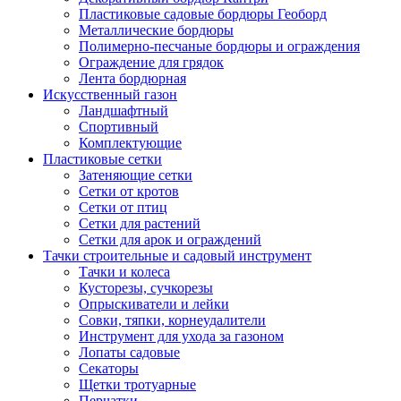
Пластиковые садовые бордюры Геоборд
Металлические бордюры
Полимерно-песчаные бордюры и ограждения
Ограждение для грядок
Лента бордюрная
Искусственный газон
Ландшафтный
Спортивный
Комплектующие
Пластиковые сетки
Затеняющие сетки
Сетки от кротов
Сетки от птиц
Сетки для растений
Сетки для арок и ограждений
Тачки строительные и садовый инструмент
Тачки и колеса
Кусторезы, сучкорезы
Опрыскиватели и лейки
Совки, тяпки, корнеудалители
Инструмент для ухода за газоном
Лопаты садовые
Секаторы
Щетки тротуарные
Перчатки