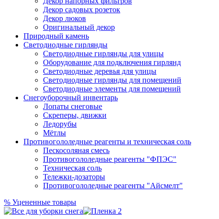
Декор напорных фильтров
Декор садовых розеток
Декор люков
Оригинальный декор
Природный камень
Светодиодные гирлянды
Светодиодные гирлянды для улицы
Оборудование для подключения гирлянд
Светодиодные деревья для улицы
Светодиодные гирлянды для помещений
Светодиодные элементы для помещений
Снегоуборочный инвентарь
Лопаты снеговые
Скреперы, движки
Ледорубы
Мётлы
Противогололедные реагенты и техническая соль
Пескосоляная смесь
Противогололедные реагенты "ФПЭС"
Техническая соль
Тележки-дозаторы
Противогололедные реагенты "Айсмелт"
%
Уцененные товары