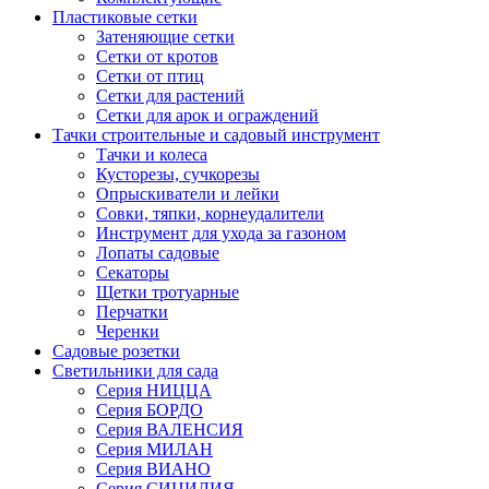
Пластиковые сетки
Затеняющие сетки
Сетки от кротов
Сетки от птиц
Сетки для растений
Сетки для арок и ограждений
Тачки строительные и садовый инструмент
Тачки и колеса
Кусторезы, сучкорезы
Опрыскиватели и лейки
Совки, тяпки, корнеудалители
Инструмент для ухода за газоном
Лопаты садовые
Секаторы
Щетки тротуарные
Перчатки
Черенки
Садовые розетки
Светильники для сада
Серия НИЦЦА
Серия БОРДО
Серия ВАЛЕНСИЯ
Серия МИЛАН
Серия ВИАНО
Серия СИЦИЛИЯ