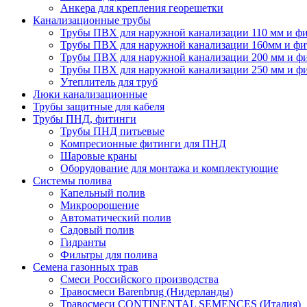
Анкера для крепления георешетки
Канализационные трубы
Трубы ПВХ для наружной канализации 110 мм и ф
Трубы ПВХ для наружной канализации 160мм и фи
Трубы ПВХ для наружной канализации 200 мм и ф
Трубы ПВХ для наружной канализации 250 мм и ф
Утеплитель для труб
Люки канализационные
Трубы защитные для кабеля
Трубы ПНД, фитинги
Трубы ПНД питьевые
Компресионные фитинги для ПНД
Шаровые краны
Оборудование для монтажа и комплектующие
Системы полива
Капельный полив
Микроорошение
Автоматический полив
Садовый полив
Гидранты
Фильтры для полива
Семена газонных трав
Смеси Российского производства
Травосмеси Barenbrug (Нидерланды)
Травосмеси CONTINENTAL SEMENCES (Италия)