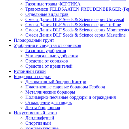
Газонные травы ФЕРТИКА
Травосмеси FELDSAATEN FREUDENBERGER (Гер
Отдельные виды трав
Смеси Дания DLF Seeds & Sciеnce серия Universal
Смеси Дания DLF Seeds & Sciеnce серия Turfline
Смеси Дания DLF Seeds & Sciеnce серия Mommerste
Смеси Дания DLF Seeds & Sciеnce серия Masterline
Плодородный грунт
Удобрения и средства от сорняков
Газонные удобрения
Универсальные удобрения
Средства от сорняков
Средства от вредителей
Рулонный газон
Бордюры и грядки
Декоративный бордюр Кантри
Пластиковые садовые бордюры Геоборд
Металлические бордюры
Полимерно-песчаные бордюры и ограждения
Ограждение для грядок
Лента бордюрная
Искусственный газон
Ландшафтный
Спортивный
Комплектующие