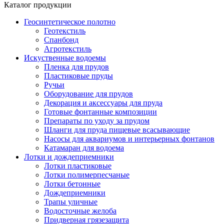
Каталог продукции
Геосинтетическое полотно
Геотекстиль
Спанбонд
Агротекстиль
Искуственные водоемы
Пленка для прудов
Пластиковые пруды
Ручьи
Оборудование для прудов
Декорация и аксессуары для пруда
Готовые фонтанные композиции
Препараты по уходу за прудом
Шланги для пруда пищевые всасывающие
Насосы для аквариумов и интерьерных фонтанов
Катамаран для водоема
Лотки и дождеприемники
Лотки пластиковые
Лотки полимерпесчаные
Лотки бетонные
Дождеприемники
Трапы уличные
Водосточные желоба
Придверная грязезащита