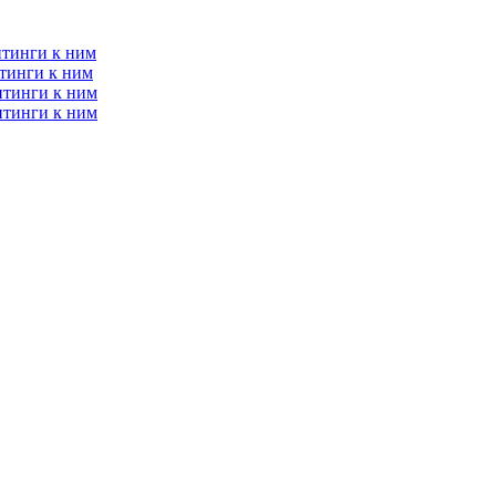
итинги к ним
тинги к ним
итинги к ним
итинги к ним