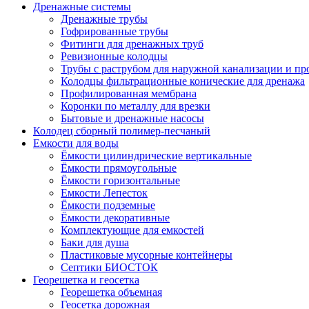
Дренажные системы
Дренажные трубы
Гофрированные трубы
Фитинги для дренажных труб
Ревизионные колодцы
Трубы с раструбом для наружной канализации и пр
Колодцы фильтрационные конические для дренажа
Профилированная мембрана
Коронки по металлу для врезки
Бытовые и дренажные насосы
Колодец сборный полимер-песчаный
Емкости для воды
Ёмкости цилиндрические вертикальные
Ёмкости прямоугольные
Ёмкости горизонтальные
Емкости Лепесток
Ёмкости подземные
Ёмкости декоративные
Комплектующие для емкостей
Баки для душа
Пластиковые мусорные контейнеры
Септики БИОСТОК
Георешетка и геосетка
Георешетка объемная
Геосетка дорожная