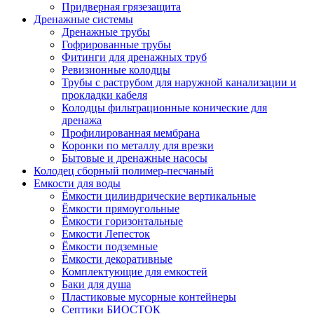
Придверная грязезащита
Дренажные системы
Дренажные трубы
Гофрированные трубы
Фитинги для дренажных труб
Ревизионные колодцы
Трубы с раструбом для наружной канализации и
прокладки кабеля
Колодцы фильтрационные конические для
дренажа
Профилированная мембрана
Коронки по металлу для врезки
Бытовые и дренажные насосы
Колодец сборный полимер-песчаный
Емкости для воды
Ёмкости цилиндрические вертикальные
Ёмкости прямоугольные
Ёмкости горизонтальные
Емкости Лепесток
Ёмкости подземные
Ёмкости декоративные
Комплектующие для емкостей
Баки для душа
Пластиковые мусорные контейнеры
Септики БИОСТОК