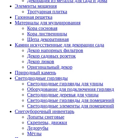
Декорация из металла для сада и дома
Элементы мощения
Тротуарная плитка
Газонная решетка
Материалы для мульчирования
Кора сосновая
Кора лиственницы
Щепа декоративная
Камни искусственные для декорации сада
Декор напорных фильтров
Декор садовых розеток
Декор люков
Оригинальный декор
Природный камень
Светодиодные гирлянды
Светодиодные гирлянды для улицы
Оборудование для подключения гирлянд
Светодиодные деревья для улицы
Светодиодные гирлянды для помещений
Светодиодные элементы для помещений
Снегоуборочный инвентарь
Лопаты снеговые
Скреперы, движки
Ледорубы
Мётлы