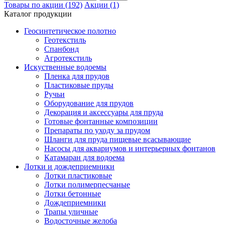
Товары по акции (192)
Акции (1)
Каталог продукции
Геосинтетическое полотно
Геотекстиль
Спанбонд
Агротекстиль
Искуственные водоемы
Пленка для прудов
Пластиковые пруды
Ручьи
Оборудование для прудов
Декорация и аксессуары для пруда
Готовые фонтанные композиции
Препараты по уходу за прудом
Шланги для пруда пищевые всасывающие
Насосы для аквариумов и интерьерных фонтанов
Катамаран для водоема
Лотки и дождеприемники
Лотки пластиковые
Лотки полимерпесчаные
Лотки бетонные
Дождеприемники
Трапы уличные
Водосточные желоба