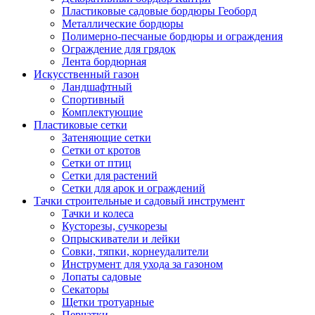
Пластиковые садовые бордюры Геоборд
Металлические бордюры
Полимерно-песчаные бордюры и ограждения
Ограждение для грядок
Лента бордюрная
Искусственный газон
Ландшафтный
Спортивный
Комплектующие
Пластиковые сетки
Затеняющие сетки
Сетки от кротов
Сетки от птиц
Сетки для растений
Сетки для арок и ограждений
Тачки строительные и садовый инструмент
Тачки и колеса
Кусторезы, сучкорезы
Опрыскиватели и лейки
Совки, тяпки, корнеудалители
Инструмент для ухода за газоном
Лопаты садовые
Секаторы
Щетки тротуарные
Перчатки