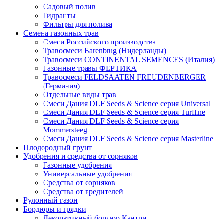
Садовый полив
Гидранты
Фильтры для полива
Семена газонных трав
Смеси Российского производства
Травосмеси Barenbrug (Нидерланды)
Травосмеси CONTINENTAL SEMENCES (Италия)
Газонные травы ФЕРТИКА
Травосмеси FELDSAATEN FREUDENBERGER
(Германия)
Отдельные виды трав
Смеси Дания DLF Seeds & Sciеnce серия Universal
Смеси Дания DLF Seeds & Sciеnce серия Turfline
Смеси Дания DLF Seeds & Sciеnce серия
Mommersteeg
Смеси Дания DLF Seeds & Sciеnce серия Masterline
Плодородный грунт
Удобрения и средства от сорняков
Газонные удобрения
Универсальные удобрения
Средства от сорняков
Средства от вредителей
Рулонный газон
Бордюры и грядки
Декоративный бордюр Кантри