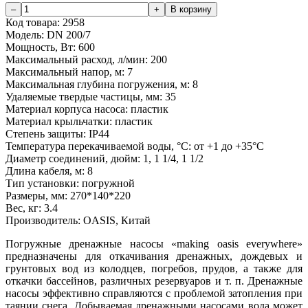
Код товара:
2958
Модель:
DN 200/7
Мощность, Вт:
600
Максимальный расход, л/мин:
200
Максимальный напор, м:
7
Максимальная глубина погружения, м:
8
Удаляемые твердые частицы, мм:
35
Материал корпуса насоса:
пластик
Материал крыльчатки:
пластик
Степень защиты:
IP44
Температура перекачиваемой воды, °C:
от +1 до +35°C
Диаметр соединений, дюйм:
1, 1 1/4, 1 1/2
Длина кабеля, м:
8
Тип установки:
погружной
Размеры, мм:
270*140*220
Вес, кг:
3.4
Производитель:
OASIS, Китай
Погружные дренажные насосы «making oasis everywhere»
предназначены для откачивания дренажных, дождевых и
грунтовых вод из колодцев, погребов, прудов, а также для
откачки бассейнов, различных резервуаров и т. п. Дренажные
насосы эффективно справляются с проблемой затопления при
таянии снега. Добываемая дренажными насосами вода может