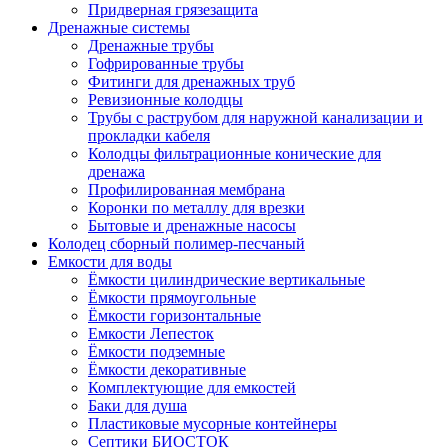
Придверная грязезащита
Дренажные системы
Дренажные трубы
Гофрированные трубы
Фитинги для дренажных труб
Ревизионные колодцы
Трубы с раструбом для наружной канализации и
прокладки кабеля
Колодцы фильтрационные конические для
дренажа
Профилированная мембрана
Коронки по металлу для врезки
Бытовые и дренажные насосы
Колодец сборный полимер-песчаный
Емкости для воды
Ёмкости цилиндрические вертикальные
Ёмкости прямоугольные
Ёмкости горизонтальные
Емкости Лепесток
Ёмкости подземные
Ёмкости декоративные
Комплектующие для емкостей
Баки для душа
Пластиковые мусорные контейнеры
Септики БИОСТОК