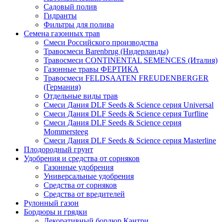
Садовый полив
Гидранты
Фильтры для полива
Семена газонных трав
Смеси Российского производства
Травосмеси Barenbrug (Нидерланды)
Травосмеси CONTINENTAL SEMENCES (Италия)
Газонные травы ФЕРТИКА
Травосмеси FELDSAATEN FREUDENBERGER
(Германия)
Отдельные виды трав
Смеси Дания DLF Seeds & Sciеnce серия Universal
Смеси Дания DLF Seeds & Sciеnce серия Turfline
Смеси Дания DLF Seeds & Sciеnce серия
Mommersteeg
Смеси Дания DLF Seeds & Sciеnce серия Masterline
Плодородный грунт
Удобрения и средства от сорняков
Газонные удобрения
Универсальные удобрения
Средства от сорняков
Средства от вредителей
Рулонный газон
Бордюры и грядки
Декоративный бордюр Кантри