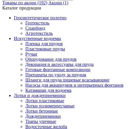
Товары по акции (192)
Акции (1)
Каталог продукции
Геосинтетическое полотно
Геотекстиль
Спанбонд
Агротекстиль
Искуственные водоемы
Пленка для прудов
Пластиковые пруды
Ручьи
Оборудование для прудов
Декорация и аксессуары для пруда
Готовые фонтанные композиции
Препараты по уходу за прудом
Шланги для пруда пищевые всасывающие
Насосы для аквариумов и интерьерных фонтанов
Катамаран для водоема
Лотки и дождеприемники
Лотки пластиковые
Лотки полимерпесчаные
Лотки бетонные
Дождеприемники
Трапы уличные
Водосточные желоба