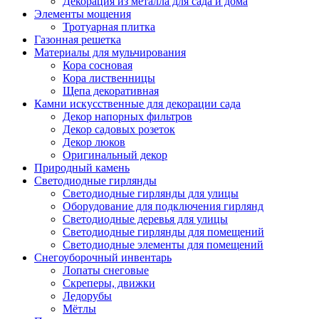
Декорация из металла для сада и дома
Элементы мощения
Тротуарная плитка
Газонная решетка
Материалы для мульчирования
Кора сосновая
Кора лиственницы
Щепа декоративная
Камни искусственные для декорации сада
Декор напорных фильтров
Декор садовых розеток
Декор люков
Оригинальный декор
Природный камень
Светодиодные гирлянды
Светодиодные гирлянды для улицы
Оборудование для подключения гирлянд
Светодиодные деревья для улицы
Светодиодные гирлянды для помещений
Светодиодные элементы для помещений
Снегоуборочный инвентарь
Лопаты снеговые
Скреперы, движки
Ледорубы
Мётлы