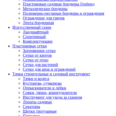
Пластиковые садовые бордюры Геоборд
Металлические бордюры
Полимерно-песчаные бордюры и ограждения
Ограждение для грядок
Лента бордюрная
Искусственный газон
Ландшафтный
Спортивный
Комплектующие
Пластиковые сетки
Затеняющие сетки
Сетки от кротов
Сетки от птиц
Сетки для растений
Сетки для арок и ограждений
Тачки строительные и садовый инструмент
Тачки и колеса
Кусторезы, сучкорезы
Опрыскиватели и лейки
Совки, тяпки, корнеудалители
Инструмент для ухода за газоном
Лопаты садовые
Секаторы
Щетки тротуарные
Перчатки