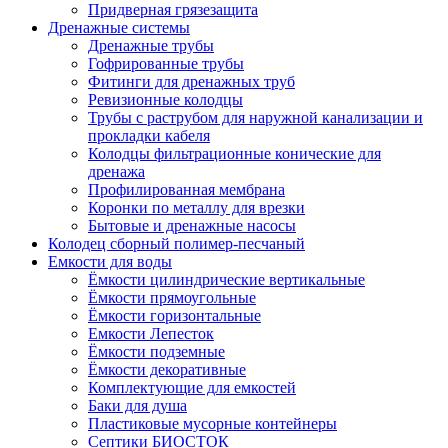
Придверная грязезащита
Дренажные системы
Дренажные трубы
Гофрированные трубы
Фитинги для дренажных труб
Ревизионные колодцы
Трубы с раструбом для наружной канализации и
прокладки кабеля
Колодцы фильтрационные конические для
дренажа
Профилированная мембрана
Коронки по металлу для врезки
Бытовые и дренажные насосы
Колодец сборный полимер-песчаный
Емкости для воды
Ёмкости цилиндрические вертикальные
Ёмкости прямоугольные
Ёмкости горизонтальные
Емкости Лепесток
Ёмкости подземные
Ёмкости декоративные
Комплектующие для емкостей
Баки для душа
Пластиковые мусорные контейнеры
Септики БИОСТОК