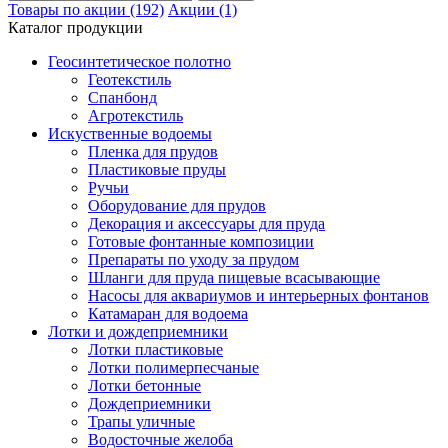
Товары по акции (192)
Акции (1)
Каталог продукции
Геосинтетическое полотно
Геотекстиль
Спанбонд
Агротекстиль
Искуственные водоемы
Пленка для прудов
Пластиковые пруды
Ручьи
Оборудование для прудов
Декорация и аксессуары для пруда
Готовые фонтанные композиции
Препараты по уходу за прудом
Шланги для пруда пищевые всасывающие
Насосы для аквариумов и интерьерных фонтанов
Катамаран для водоема
Лотки и дождеприемники
Лотки пластиковые
Лотки полимерпесчаные
Лотки бетонные
Дождеприемники
Трапы уличные
Водосточные желоба