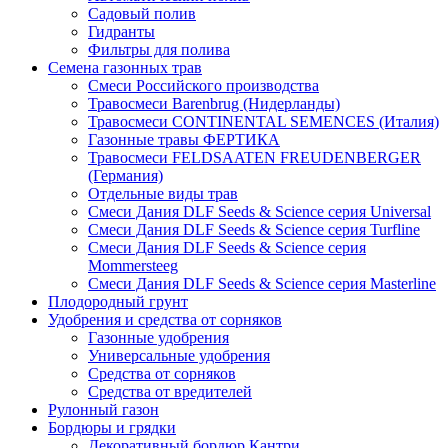
Садовый полив
Гидранты
Фильтры для полива
Семена газонных трав
Смеси Российского производства
Травосмеси Barenbrug (Нидерланды)
Травосмеси CONTINENTAL SEMENCES (Италия)
Газонные травы ФЕРТИКА
Травосмеси FELDSAATEN FREUDENBERGER
(Германия)
Отдельные виды трав
Смеси Дания DLF Seeds & Sciеnce серия Universal
Смеси Дания DLF Seeds & Sciеnce серия Turfline
Смеси Дания DLF Seeds & Sciеnce серия
Mommersteeg
Смеси Дания DLF Seeds & Sciеnce серия Masterline
Плодородный грунт
Удобрения и средства от сорняков
Газонные удобрения
Универсальные удобрения
Средства от сорняков
Средства от вредителей
Рулонный газон
Бордюры и грядки
Декоративный бордюр Кантри