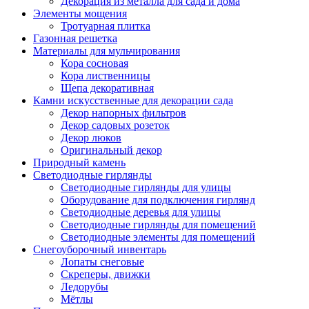
Декорация из металла для сада и дома
Элементы мощения
Тротуарная плитка
Газонная решетка
Материалы для мульчирования
Кора сосновая
Кора лиственницы
Щепа декоративная
Камни искусственные для декорации сада
Декор напорных фильтров
Декор садовых розеток
Декор люков
Оригинальный декор
Природный камень
Светодиодные гирлянды
Светодиодные гирлянды для улицы
Оборудование для подключения гирлянд
Светодиодные деревья для улицы
Светодиодные гирлянды для помещений
Светодиодные элементы для помещений
Снегоуборочный инвентарь
Лопаты снеговые
Скреперы, движки
Ледорубы
Мётлы