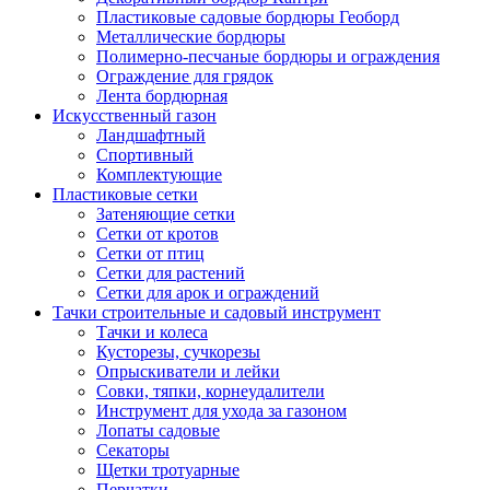
Пластиковые садовые бордюры Геоборд
Металлические бордюры
Полимерно-песчаные бордюры и ограждения
Ограждение для грядок
Лента бордюрная
Искусственный газон
Ландшафтный
Спортивный
Комплектующие
Пластиковые сетки
Затеняющие сетки
Сетки от кротов
Сетки от птиц
Сетки для растений
Сетки для арок и ограждений
Тачки строительные и садовый инструмент
Тачки и колеса
Кусторезы, сучкорезы
Опрыскиватели и лейки
Совки, тяпки, корнеудалители
Инструмент для ухода за газоном
Лопаты садовые
Секаторы
Щетки тротуарные
Перчатки