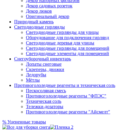
Декор напорных фильтров
Декор садовых розеток
Декор люков
Оригинальный декор
Природный камень
Светодиодные гирлянды
Светодиодные гирлянды для улицы
Оборудование для подключения гирлянд
Светодиодные деревья для улицы
Светодиодные гирлянды для помещений
Светодиодные элементы для помещений
Снегоуборочный инвентарь
Лопаты снеговые
Скреперы, движки
Ледорубы
Мётлы
Противогололедные реагенты и техническая соль
Пескосоляная смесь
Противогололедные реагенты "ФПЭС"
Техническая соль
Тележки-дозаторы
Противогололедные реагенты "Айсмелт"
%
Уцененные товары