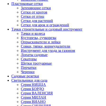
Пластиковые сетки
Затеняющие сетки
Сетки от кротов
Сетки от птиц
Сетки для растений
Сетки для арок и ограждений
Тачки строительные и садовый инструмент
Тачки и колеса
Кусторезы, сучкорезы
Опрыскиватели и лейки
Совки, тяпки, корнеудалители
Инструмент для ухода за газоном
Лопаты садовые
Секаторы
Щетки тротуарные
Перчатки
Черенки
Садовые розетки
Светильники для сада
Серия НИЦЦА
Серия БОРДО
Серия ВАЛЕНСИЯ
Серия МИЛАН
Серия ВИАНО
Серия СИЦИЛИЯ