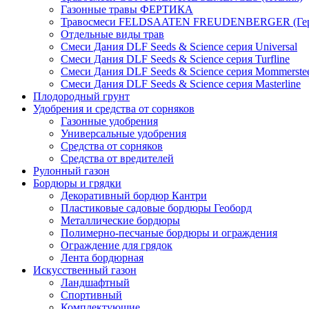
Газонные травы ФЕРТИКА
Травосмеси FELDSAATEN FREUDENBERGER (Гер
Отдельные виды трав
Смеси Дания DLF Seeds & Sciеnce серия Universal
Смеси Дания DLF Seeds & Sciеnce серия Turfline
Смеси Дания DLF Seeds & Sciеnce серия Mommerste
Смеси Дания DLF Seeds & Sciеnce серия Masterline
Плодородный грунт
Удобрения и средства от сорняков
Газонные удобрения
Универсальные удобрения
Средства от сорняков
Средства от вредителей
Рулонный газон
Бордюры и грядки
Декоративный бордюр Кантри
Пластиковые садовые бордюры Геоборд
Металлические бордюры
Полимерно-песчаные бордюры и ограждения
Ограждение для грядок
Лента бордюрная
Искусственный газон
Ландшафтный
Спортивный
Комплектующие