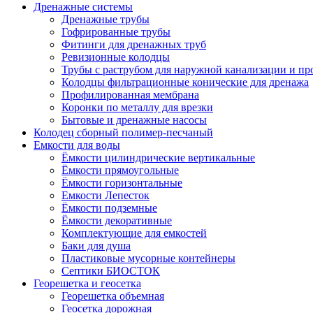
Дренажные системы
Дренажные трубы
Гофрированные трубы
Фитинги для дренажных труб
Ревизионные колодцы
Трубы с раструбом для наружной канализации и пр
Колодцы фильтрационные конические для дренажа
Профилированная мембрана
Коронки по металлу для врезки
Бытовые и дренажные насосы
Колодец сборный полимер-песчаный
Емкости для воды
Ёмкости цилиндрические вертикальные
Ёмкости прямоугольные
Ёмкости горизонтальные
Емкости Лепесток
Ёмкости подземные
Ёмкости декоративные
Комплектующие для емкостей
Баки для душа
Пластиковые мусорные контейнеры
Септики БИОСТОК
Георешетка и геосетка
Георешетка объемная
Геосетка дорожная