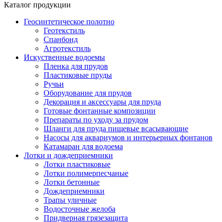
Каталог продукции
Геосинтетическое полотно
Геотекстиль
Спанбонд
Агротекстиль
Искуственные водоемы
Пленка для прудов
Пластиковые пруды
Ручьи
Оборудование для прудов
Декорация и аксессуары для пруда
Готовые фонтанные композиции
Препараты по уходу за прудом
Шланги для пруда пищевые всасывающие
Насосы для аквариумов и интерьерных фонтанов
Катамаран для водоема
Лотки и дождеприемники
Лотки пластиковые
Лотки полимерпесчаные
Лотки бетонные
Дождеприемники
Трапы уличные
Водосточные желоба
Придверная грязезащита