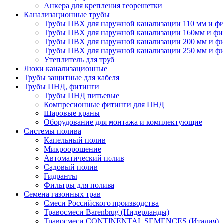
Анкера для крепления георешетки
Канализационные трубы
Трубы ПВХ для наружной канализации 110 мм и ф
Трубы ПВХ для наружной канализации 160мм и фи
Трубы ПВХ для наружной канализации 200 мм и ф
Трубы ПВХ для наружной канализации 250 мм и ф
Утеплитель для труб
Люки канализационные
Трубы защитные для кабеля
Трубы ПНД, фитинги
Трубы ПНД питьевые
Компресионные фитинги для ПНД
Шаровые краны
Оборудование для монтажа и комплектующие
Системы полива
Капельный полив
Микроорошение
Автоматический полив
Садовый полив
Гидранты
Фильтры для полива
Семена газонных трав
Смеси Российского производства
Травосмеси Barenbrug (Нидерланды)
Травосмеси CONTINENTAL SEMENCES (Италия)