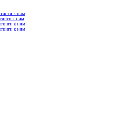
итинги к ним
тинги к ним
итинги к ним
итинги к ним