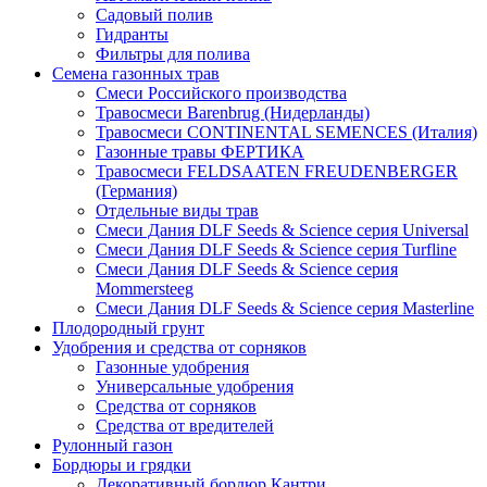
Садовый полив
Гидранты
Фильтры для полива
Семена газонных трав
Смеси Российского производства
Травосмеси Barenbrug (Нидерланды)
Травосмеси CONTINENTAL SEMENCES (Италия)
Газонные травы ФЕРТИКА
Травосмеси FELDSAATEN FREUDENBERGER
(Германия)
Отдельные виды трав
Смеси Дания DLF Seeds & Sciеnce серия Universal
Смеси Дания DLF Seeds & Sciеnce серия Turfline
Смеси Дания DLF Seeds & Sciеnce серия
Mommersteeg
Смеси Дания DLF Seeds & Sciеnce серия Masterline
Плодородный грунт
Удобрения и средства от сорняков
Газонные удобрения
Универсальные удобрения
Средства от сорняков
Средства от вредителей
Рулонный газон
Бордюры и грядки
Декоративный бордюр Кантри