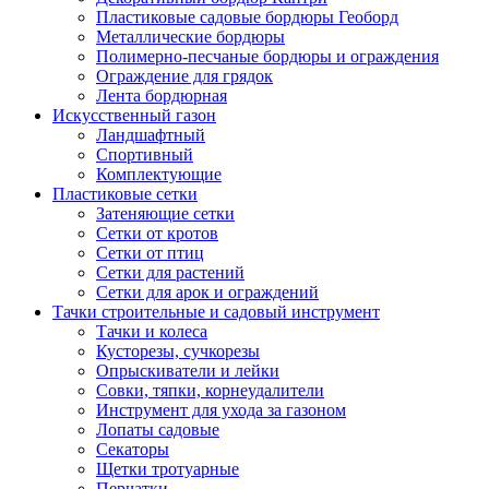
Пластиковые садовые бордюры Геоборд
Металлические бордюры
Полимерно-песчаные бордюры и ограждения
Ограждение для грядок
Лента бордюрная
Искусственный газон
Ландшафтный
Спортивный
Комплектующие
Пластиковые сетки
Затеняющие сетки
Сетки от кротов
Сетки от птиц
Сетки для растений
Сетки для арок и ограждений
Тачки строительные и садовый инструмент
Тачки и колеса
Кусторезы, сучкорезы
Опрыскиватели и лейки
Совки, тяпки, корнеудалители
Инструмент для ухода за газоном
Лопаты садовые
Секаторы
Щетки тротуарные
Перчатки