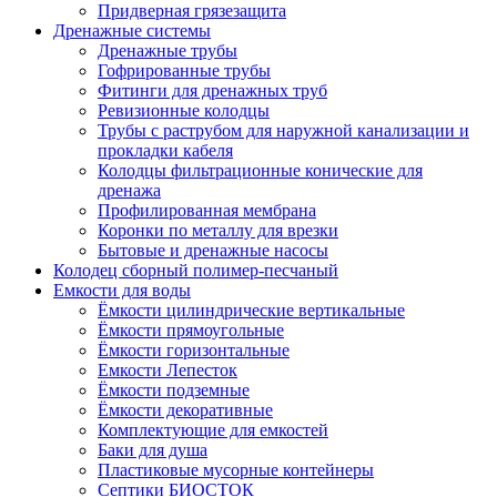
Придверная грязезащита
Дренажные системы
Дренажные трубы
Гофрированные трубы
Фитинги для дренажных труб
Ревизионные колодцы
Трубы с раструбом для наружной канализации и
прокладки кабеля
Колодцы фильтрационные конические для
дренажа
Профилированная мембрана
Коронки по металлу для врезки
Бытовые и дренажные насосы
Колодец сборный полимер-песчаный
Емкости для воды
Ёмкости цилиндрические вертикальные
Ёмкости прямоугольные
Ёмкости горизонтальные
Емкости Лепесток
Ёмкости подземные
Ёмкости декоративные
Комплектующие для емкостей
Баки для душа
Пластиковые мусорные контейнеры
Септики БИОСТОК