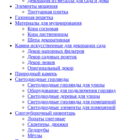
Декорация из металла для сада и дома
Элементы мощения
Тротуарная плитка
Газонная решетка
Материалы для мульчирования
Кора сосновая
Кора лиственницы
Щепа декоративная
Камни искусственные для декорации сада
Декор напорных фильтров
Декор садовых розеток
Декор люков
Оригинальный декор
Природный камень
Светодиодные гирлянды
Светодиодные гирлянды для улицы
Оборудование для подключения гирлянд
Светодиодные деревья для улицы
Светодиодные гирлянды для помещений
Светодиодные элементы для помещений
Снегоуборочный инвентарь
Лопаты снеговые
Скреперы, движки
Ледорубы
Мётлы