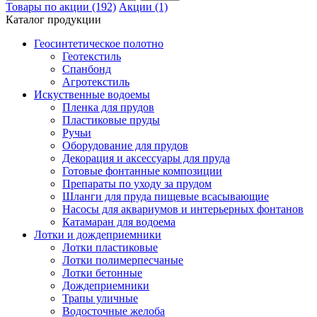
Товары по акции (192)
Акции (1)
Каталог продукции
Геосинтетическое полотно
Геотекстиль
Спанбонд
Агротекстиль
Искуственные водоемы
Пленка для прудов
Пластиковые пруды
Ручьи
Оборудование для прудов
Декорация и аксессуары для пруда
Готовые фонтанные композиции
Препараты по уходу за прудом
Шланги для пруда пищевые всасывающие
Насосы для аквариумов и интерьерных фонтанов
Катамаран для водоема
Лотки и дождеприемники
Лотки пластиковые
Лотки полимерпесчаные
Лотки бетонные
Дождеприемники
Трапы уличные
Водосточные желоба