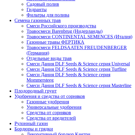
Садовый полив
Гидранты
Фильтры для полива
Семена газонных трав
Смеси Российского производства
Травосмеси Barenbrug (Нидерланды)
Травосмеси CONTINENTAL SEMENCES (Италия)
Газонные травы ФЕРТИКА
Травосмеси FELDSAATEN FREUDENBERGER
(Германия)
Отдельные виды трав
Смеси Дания DLF Seeds & Sciеnce серия Universal
Смеси Дания DLF Seeds & Sciеnce серия Turfline
Смеси Дания DLF Seeds & Sciеnce серия
Mommersteeg
Смеси Дания DLF Seeds & Sciеnce серия Masterline
Плодородный грунт
Удобрения и средства от сорняков
Газонные удобрения
Универсальные удобрения
Средства от сорняков
Средства от вредителей
Рулонный газон
Бордюры и грядки
Декоративный бордюр Кантри