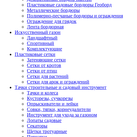
Пластиковые садовые бордюры Геоборд
Металлические бордюры
Полимерно-песчаные бордюры и ограждения
Ограждение для грядок
Лента бордюрная
Искусственный газон
Ландшафтный
Спортивный
Комплектующие
Пластиковые сетки
Затеняющие сетки
Сетки от кротов
Сетки от птиц
Сетки для растений
Сетки для арок и ограждений
Тачки строительные и садовый инструмент
Тачки и колеса
Кусторезы, сучкорезы
Опрыскиватели и лейки
Совки, тяпки, корнеудалители
Инструмент для ухода за газоном
Лопаты садовые
Секаторы
Щетки тротуарные
Перчатки