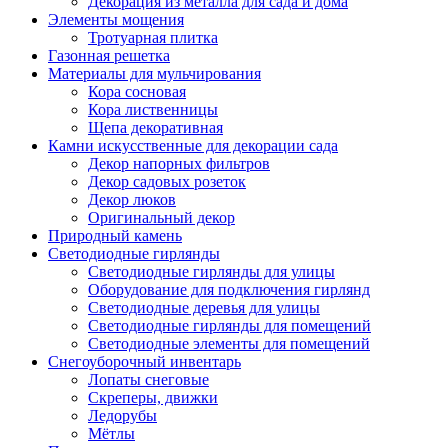
Декорация из металла для сада и дома
Элементы мощения
Тротуарная плитка
Газонная решетка
Материалы для мульчирования
Кора сосновая
Кора лиственницы
Щепа декоративная
Камни искусственные для декорации сада
Декор напорных фильтров
Декор садовых розеток
Декор люков
Оригинальный декор
Природный камень
Светодиодные гирлянды
Светодиодные гирлянды для улицы
Оборудование для подключения гирлянд
Светодиодные деревья для улицы
Светодиодные гирлянды для помещений
Светодиодные элементы для помещений
Снегоуборочный инвентарь
Лопаты снеговые
Скреперы, движки
Ледорубы
Мётлы