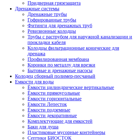
Придверная грязезащита
Дренажные системы
Дренажные трубы
Гофрированные трубы
Фитинги для дренажных труб
Ревизионные колодцы
Трубы с раструбом для наружной канализации и
прокладки кабеля
Колодцы фильтрационные конические для
дренажа
Профилированная мембрана
Коронки по металлу для врезки
Бытовые и дренажные насосы
Колодец сборный полимер-песчаный
Емкости для воды
Ёмкости цилиндрические вертикальные
Ёмкости прямоугольные
Ёмкости горизонтальные
Емкости Лепесток
Ёмкости подземные
Ёмкости декоративные
Комплектующие для емкостей
Баки для душа
Пластиковые мусорные контейнеры
Септики БИОСТОК