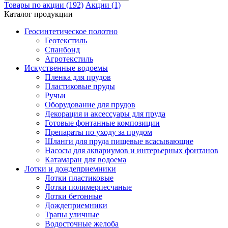
Товары по акции (192)
Акции (1)
Каталог продукции
Геосинтетическое полотно
Геотекстиль
Спанбонд
Агротекстиль
Искуственные водоемы
Пленка для прудов
Пластиковые пруды
Ручьи
Оборудование для прудов
Декорация и аксессуары для пруда
Готовые фонтанные композиции
Препараты по уходу за прудом
Шланги для пруда пищевые всасывающие
Насосы для аквариумов и интерьерных фонтанов
Катамаран для водоема
Лотки и дождеприемники
Лотки пластиковые
Лотки полимерпесчаные
Лотки бетонные
Дождеприемники
Трапы уличные
Водосточные желоба