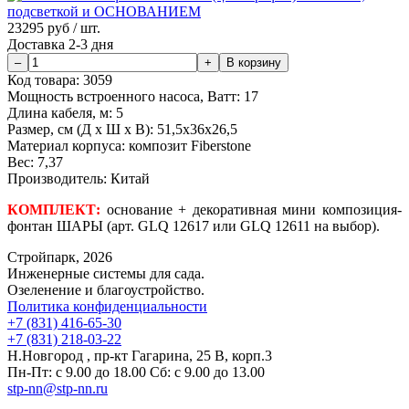
23295
руб / шт.
Доставка 2-3 дня
Код товара:
3059
Мощность встроенного насоса, Ватт:
17
Длина кабеля, м:
5
Размер, см (Д х Ш х В):
51,5х36х26,5
Материал корпуса:
композит Fiberstone
Вес:
7,37
Производитель:
Китай
КОМПЛЕКТ:
основание + декоративная мини композиция-
фонтан ШАРЫ (арт. GLQ 12617 или GLQ 12611 на выбор).
Стройпарк, 2026
Инженерные системы для сада.
Озеленение и благоустройство.
Политика конфиденциальности
+7 (831) 416-65-30
+7 (831) 218-03-22
Н.Новгород , пр-кт Гагарина, 25 В, корп.3
Пн-Пт: с 9.00 до 18.00 Сб: с 9.00 до 13.00
stp-nn@stp-nn.ru