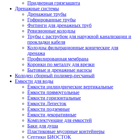
Придверная грязезащита
Дренажные системы
Дренажные трубы
Гофрированные трубы
Фитинги для дренажных труб
Ревизионные колодцы
Трубы с раструбом для наружной канализации и
прокладки кабеля
Колодцы фильтрационные конические для
дренажа
Профилированная мембрана
Коронки по металлу для врезки
Бытовые и дренажные насосы
Колодец сборный полимер-песчаный
Емкости для воды
Ёмкости цилиндрические вертикальные
Ёмкости прямоугольные
Ёмкости горизонтальные
Емкости Лепесток
Ёмкости подземные
Ёмкости декоративные
Комплектующие для емкостей
Баки для душа
Пластиковые мусорные контейнеры
Септики БИОСТОК