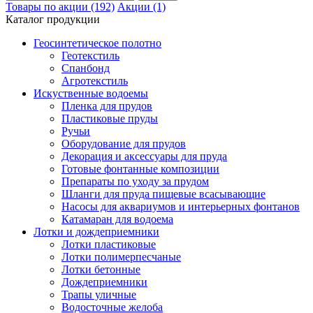
Товары по акции (192)
Акции (1)
Каталог продукции
Геосинтетическое полотно
Геотекстиль
Спанбонд
Агротекстиль
Искуственные водоемы
Пленка для прудов
Пластиковые пруды
Ручьи
Оборудование для прудов
Декорация и аксессуары для пруда
Готовые фонтанные композиции
Препараты по уходу за прудом
Шланги для пруда пищевые всасывающие
Насосы для аквариумов и интерьерных фонтанов
Катамаран для водоема
Лотки и дождеприемники
Лотки пластиковые
Лотки полимерпесчаные
Лотки бетонные
Дождеприемники
Трапы уличные
Водосточные желоба