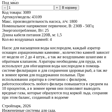
Под заказ
Код товара:
3089
Артикул/модель:
43109
Макс. производительность насоса, л/ч:
1800
Номинальное напряжение первичное, В:
230В - 50Гц
Энергопотребление, Вт:
25
Длина кабеля питания 220В, м:
1,5
Кол-во воздушных камней:
4
Насос для насыщения воды кислородом, каждый аэратор
оснащен аэрационными камнями , количество камней зависит
от модели от 2 до 4 штук., а так же воздушными шлангами и
обратным клапаном. Аэраторы необходимы для пруда, их
используют для обогащения воды кислородом в помощь
системе фильтрации и для сохранения здоровья рыб, а так же
в зимнее время для поддержании полыньи. При
использовании аэратора в сочетании с фильтром,
работоспособность любого фильтра повышается в среднем на
10 процентов, а в зимнее время они позволяют выводить
вредные газы, которые образуются под коркой льда, сохраняя
при этом баланс, созданный в водоеме
Стройпарк, 2026
Инженерные системы для сада.