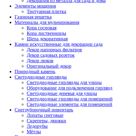
Декорация из металла для сада и дома
Элементы мощения
Тротуарная плитка
Газонная решетка
Материалы для мульчирования
Кора сосновая
Кора лиственницы
Щепа декоративная
Камни искусственные для декорации сада
Декор напорных фильтров
Декор садовых розеток
Декор люков
Оригинальный декор
Природный камень
Светодиодные гирлянды
Светодиодные гирлянды для улицы
Оборудование для подключения гирлянд
Светодиодные деревья для улицы
Светодиодные гирлянды для помещений
Светодиодные элементы для помещений
Снегоуборочный инвентарь
Лопаты снеговые
Скреперы, движки
Ледорубы
Мётлы