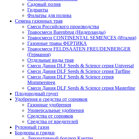
Садовый полив
Гидранты
Фильтры для полива
Семена газонных трав
Смеси Российского производства
Травосмеси Barenbrug (Нидерланды)
Травосмеси CONTINENTAL SEMENCES (Италия)
Газонные травы ФЕРТИКА
Травосмеси FELDSAATEN FREUDENBERGER
(Германия)
Отдельные виды трав
Смеси Дания DLF Seeds & Sciеnce серия Universal
Смеси Дания DLF Seeds & Sciеnce серия Turfline
Смеси Дания DLF Seeds & Sciеnce серия
Mommersteeg
Смеси Дания DLF Seeds & Sciеnce серия Masterline
Плодородный грунт
Удобрения и средства от сорняков
Газонные удобрения
Универсальные удобрения
Средства от сорняков
Средства от вредителей
Рулонный газон
Бордюры и грядки
Декоративный бордюр Кантри