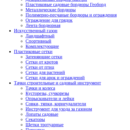
Пластиковые садовые бордюры Геоборд
Металлические бордюры
Полимерно-песчаные бордюры и ограждения
Ограждение для грядок
Лента бордюрная
Искусственный газон
Ландшафтный
Спортивный
Комплектующие
Пластиковые сетки
Затеняющие сетки
Сетки от кротов
Сетки от птиц
Сетки для растений
Сетки для арок и ограждений
Тачки строительные и садовый инструмент
Тачки и колеса
Кусторезы, сучкорезы
Опрыскиватели и лейки
Совки, тяпки, корнеудалители
Инструмент для ухода за газоном
Лопаты садовые
Секаторы
Щетки тротуарные
Перчатки