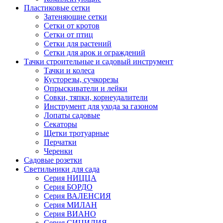
Пластиковые сетки
Затеняющие сетки
Сетки от кротов
Сетки от птиц
Сетки для растений
Сетки для арок и ограждений
Тачки строительные и садовый инструмент
Тачки и колеса
Кусторезы, сучкорезы
Опрыскиватели и лейки
Совки, тяпки, корнеудалители
Инструмент для ухода за газоном
Лопаты садовые
Секаторы
Щетки тротуарные
Перчатки
Черенки
Садовые розетки
Светильники для сада
Серия НИЦЦА
Серия БОРДО
Серия ВАЛЕНСИЯ
Серия МИЛАН
Серия ВИАНО
Серия СИЦИЛИЯ