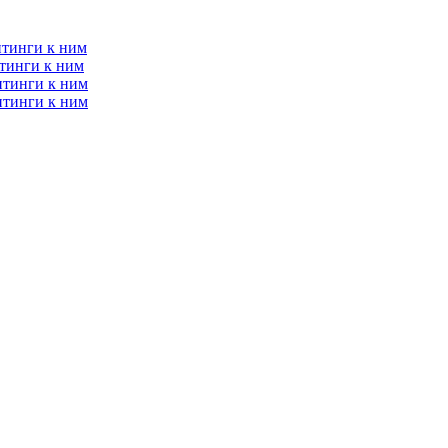
итинги к ним
тинги к ним
итинги к ним
итинги к ним