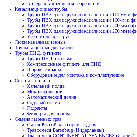
Анкера для крепления георешетки
Канализационные трубы
Трубы ПВХ для наружной канализации 110 мм и ф
Трубы ПВХ для наружной канализации 160мм и фи
Трубы ПВХ для наружной канализации 200 мм и ф
Трубы ПВХ для наружной канализации 250 мм и ф
Утеплитель для труб
Люки канализационные
Трубы защитные для кабеля
Трубы ПНД, фитинги
Трубы ПНД питьевые
Компресионные фитинги для ПНД
Шаровые краны
Оборудование для монтажа и комплектующие
Системы полива
Капельный полив
Микроорошение
Автоматический полив
Садовый полив
Гидранты
Фильтры для полива
Семена газонных трав
Смеси Российского производства
Травосмеси Barenbrug (Нидерланды)
Травосмеси CONTINENTAL SEMENCES (Италия)