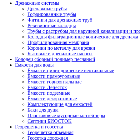
Дренажные системы
Дренажные трубы
Гофрированные трубы
Фитинги для дренажных труб
Ревизионные колодцы
Трубы с раструбом для наружной канализации и пр
Колодцы фильтрационные конические для дренажа
Профилированная мембрана
Коронки по металлу для врезки
Бытовые и дренажные насосы
Колодец сборный полимер-песчаный
Емкости для воды
Ёмкости цилиндрические вертикальные
Ёмкости прямоугольные
Ёмкости горизонтальные
Емкости Лепесток
Ёмкости подземные
Ёмкости декоративные
Комплектующие для емкостей
Баки для душа
Пластиковые мусорные контейнеры
Септики БИОСТОК
Георешетка и геосетка
Георешетка объемная
Геосетка дорожная