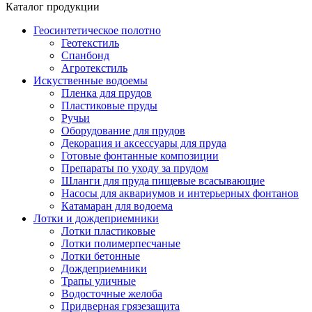
Каталог продукции
Геосинтетическое полотно
Геотекстиль
Спанбонд
Агротекстиль
Искуственные водоемы
Пленка для прудов
Пластиковые пруды
Ручьи
Оборудование для прудов
Декорация и аксессуары для пруда
Готовые фонтанные композиции
Препараты по уходу за прудом
Шланги для пруда пищевые всасывающие
Насосы для аквариумов и интерьерных фонтанов
Катамаран для водоема
Лотки и дождеприемники
Лотки пластиковые
Лотки полимерпесчаные
Лотки бетонные
Дождеприемники
Трапы уличные
Водосточные желоба
Придверная грязезащита