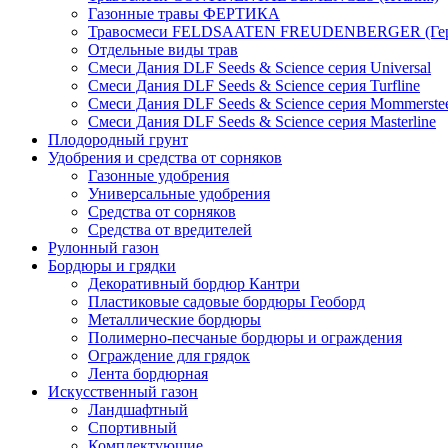
Газонные травы ФЕРТИКА
Травосмеси FELDSAATEN FREUDENBERGER (Гер
Отдельные виды трав
Смеси Дания DLF Seeds & Sciеnce серия Universal
Смеси Дания DLF Seeds & Sciеnce серия Turfline
Смеси Дания DLF Seeds & Sciеnce серия Mommerste
Смеси Дания DLF Seeds & Sciеnce серия Masterline
Плодородный грунт
Удобрения и средства от сорняков
Газонные удобрения
Универсальные удобрения
Средства от сорняков
Средства от вредителей
Рулонный газон
Бордюры и грядки
Декоративный бордюр Кантри
Пластиковые садовые бордюры Геоборд
Металлические бордюры
Полимерно-песчаные бордюры и ограждения
Ограждение для грядок
Лента бордюрная
Искусственный газон
Ландшафтный
Спортивный
Комплектующие