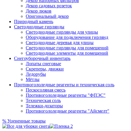
Декор напорных фильтров
Декор садовых розеток
Декор люков
Оригинальный декор
Природный камень
Светодиодные гирлянды
Светодиодные гирлянды для улицы
Оборудование для подключения гирлянд
Светодиодные деревья для улицы
Светодиодные гирлянды для помещений
Светодиодные элементы для помещений
Снегоуборочный инвентарь
Лопаты снеговые
Скреперы, движки
Ледорубы
Мётлы
Противогололедные реагенты и техническая соль
Пескосоляная смесь
Противогололедные реагенты "ФПЭС"
Техническая соль
Тележки-дозаторы
Противогололедные реагенты "Айсмелт"
%
Уцененные товары