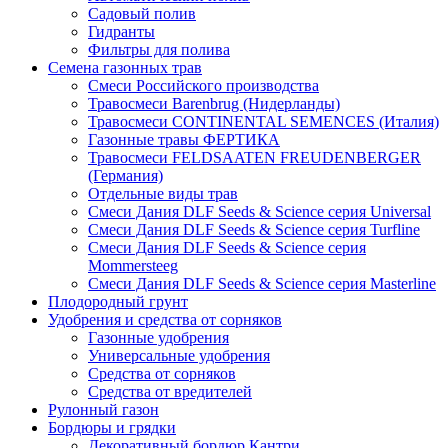
Садовый полив
Гидранты
Фильтры для полива
Семена газонных трав
Смеси Российского производства
Травосмеси Barenbrug (Нидерланды)
Травосмеси CONTINENTAL SEMENCES (Италия)
Газонные травы ФЕРТИКА
Травосмеси FELDSAATEN FREUDENBERGER
(Германия)
Отдельные виды трав
Смеси Дания DLF Seeds & Sciеnce серия Universal
Смеси Дания DLF Seeds & Sciеnce серия Turfline
Смеси Дания DLF Seeds & Sciеnce серия
Mommersteeg
Смеси Дания DLF Seeds & Sciеnce серия Masterline
Плодородный грунт
Удобрения и средства от сорняков
Газонные удобрения
Универсальные удобрения
Средства от сорняков
Средства от вредителей
Рулонный газон
Бордюры и грядки
Декоративный бордюр Кантри