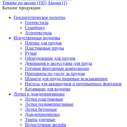
Товары по акции (192)
Акции (1)
Каталог продукции
Геосинтетическое полотно
Геотекстиль
Спанбонд
Агротекстиль
Искуственные водоемы
Пленка для прудов
Пластиковые пруды
Ручьи
Оборудование для прудов
Декорация и аксессуары для пруда
Готовые фонтанные композиции
Препараты по уходу за прудом
Шланги для пруда пищевые всасывающие
Насосы для аквариумов и интерьерных фонтанов
Катамаран для водоема
Лотки и дождеприемники
Лотки пластиковые
Лотки полимерпесчаные
Лотки бетонные
Дождеприемники
Трапы уличные
Водосточные желоба