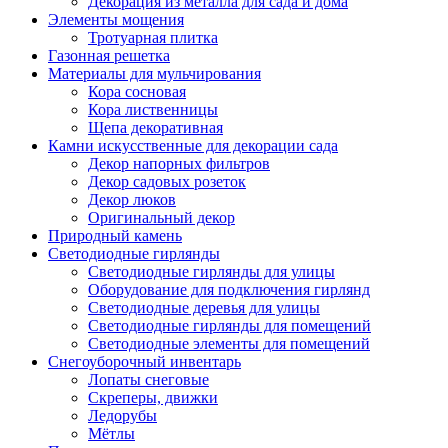
Декорация из металла для сада и дома
Элементы мощения
Тротуарная плитка
Газонная решетка
Материалы для мульчирования
Кора сосновая
Кора лиственницы
Щепа декоративная
Камни искусственные для декорации сада
Декор напорных фильтров
Декор садовых розеток
Декор люков
Оригинальный декор
Природный камень
Светодиодные гирлянды
Светодиодные гирлянды для улицы
Оборудование для подключения гирлянд
Светодиодные деревья для улицы
Светодиодные гирлянды для помещений
Светодиодные элементы для помещений
Снегоуборочный инвентарь
Лопаты снеговые
Скреперы, движки
Ледорубы
Мётлы