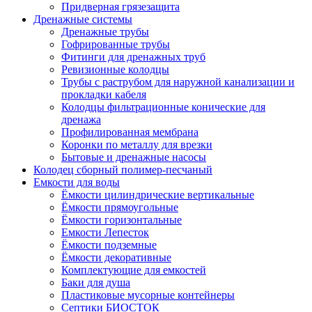
Придверная грязезащита
Дренажные системы
Дренажные трубы
Гофрированные трубы
Фитинги для дренажных труб
Ревизионные колодцы
Трубы с раструбом для наружной канализации и
прокладки кабеля
Колодцы фильтрационные конические для
дренажа
Профилированная мембрана
Коронки по металлу для врезки
Бытовые и дренажные насосы
Колодец сборный полимер-песчаный
Емкости для воды
Ёмкости цилиндрические вертикальные
Ёмкости прямоугольные
Ёмкости горизонтальные
Емкости Лепесток
Ёмкости подземные
Ёмкости декоративные
Комплектующие для емкостей
Баки для душа
Пластиковые мусорные контейнеры
Септики БИОСТОК