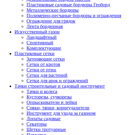
Пластиковые садовые бордюры Геоборд
Металлические бордюры
Полимерно-песчаные бордюры и ограждения
Ограждение для грядок
Лента бордюрная
Искусственный газон
Ландшафтный
Спортивный
Комплектующие
Пластиковые сетки
Затеняющие сетки
Сетки от кротов
Сетки от птиц
Сетки для растений
Сетки для арок и ограждений
Тачки строительные и садовый инструмент
Тачки и колеса
Кусторезы, сучкорезы
Опрыскиватели и лейки
Совки, тяпки, корнеудалители
Инструмент для ухода за газоном
Лопаты садовые
Секаторы
Щетки тротуарные
Перчатки