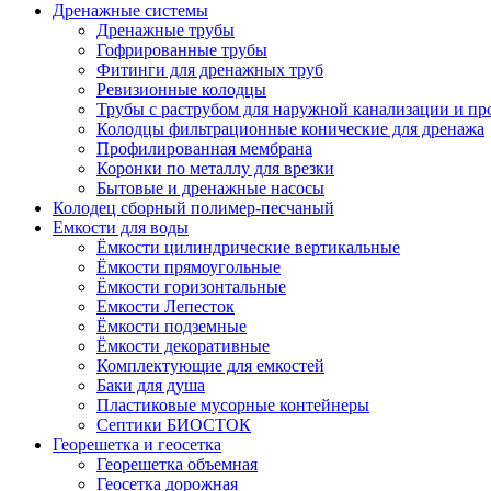
Дренажные системы
Дренажные трубы
Гофрированные трубы
Фитинги для дренажных труб
Ревизионные колодцы
Трубы с раструбом для наружной канализации и пр
Колодцы фильтрационные конические для дренажа
Профилированная мембрана
Коронки по металлу для врезки
Бытовые и дренажные насосы
Колодец сборный полимер-песчаный
Емкости для воды
Ёмкости цилиндрические вертикальные
Ёмкости прямоугольные
Ёмкости горизонтальные
Емкости Лепесток
Ёмкости подземные
Ёмкости декоративные
Комплектующие для емкостей
Баки для душа
Пластиковые мусорные контейнеры
Септики БИОСТОК
Георешетка и геосетка
Георешетка объемная
Геосетка дорожная