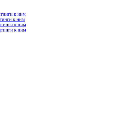
итинги к ним
тинги к ним
итинги к ним
итинги к ним