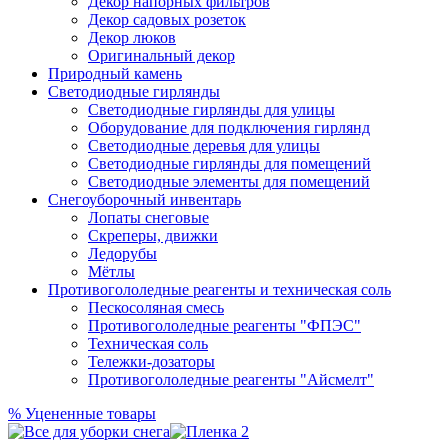
Декор напорных фильтров
Декор садовых розеток
Декор люков
Оригинальный декор
Природный камень
Светодиодные гирлянды
Светодиодные гирлянды для улицы
Оборудование для подключения гирлянд
Светодиодные деревья для улицы
Светодиодные гирлянды для помещений
Светодиодные элементы для помещений
Снегоуборочный инвентарь
Лопаты снеговые
Скреперы, движки
Ледорубы
Мётлы
Противогололедные реагенты и техническая соль
Пескосоляная смесь
Противогололедные реагенты "ФПЭС"
Техническая соль
Тележки-дозаторы
Противогололедные реагенты "Айсмелт"
%
Уцененные товары