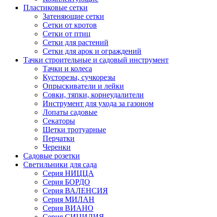
Пластиковые сетки
Затеняющие сетки
Сетки от кротов
Сетки от птиц
Сетки для растений
Сетки для арок и ограждений
Тачки строительные и садовый инструмент
Тачки и колеса
Кусторезы, сучкорезы
Опрыскиватели и лейки
Совки, тяпки, корнеудалители
Инструмент для ухода за газоном
Лопаты садовые
Секаторы
Щетки тротуарные
Перчатки
Черенки
Садовые розетки
Светильники для сада
Серия НИЦЦА
Серия БОРДО
Серия ВАЛЕНСИЯ
Серия МИЛАН
Серия ВИАНО
Серия СИЦИЛИЯ