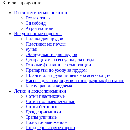
Каталог продукции
Геосинтетическое полотно
Геотекстиль
Спанбонд
Агротекстиль
Искуственные водоемы
Пленка для прудов
Пластиковые пруды
Ручьи
Оборудование для прудов
Декорация и аксессуары для пруда
Готовые фонтанные композиции
Препараты по уходу за прудом
Шланги для пруда пищевые всасывающие
Насосы для аквариумов и интерьерных фонтанов
Катамаран для водоема
Лотки и дождеприемники
Лотки пластиковые
Лотки полимерпесчаные
Лотки бетонные
Дождеприемники
Трапы уличные
Водосточные желоба
Придверная грязезащита