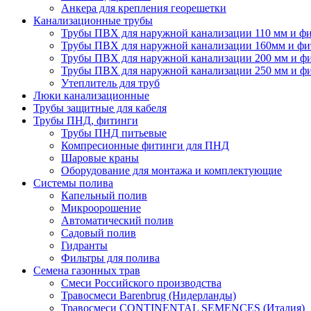
Анкера для крепления георешетки
Канализационные трубы
Трубы ПВХ для наружной канализации 110 мм и ф
Трубы ПВХ для наружной канализации 160мм и фи
Трубы ПВХ для наружной канализации 200 мм и ф
Трубы ПВХ для наружной канализации 250 мм и ф
Утеплитель для труб
Люки канализационные
Трубы защитные для кабеля
Трубы ПНД, фитинги
Трубы ПНД питьевые
Компресионные фитинги для ПНД
Шаровые краны
Оборудование для монтажа и комплектующие
Системы полива
Капельный полив
Микроорошение
Автоматический полив
Садовый полив
Гидранты
Фильтры для полива
Семена газонных трав
Смеси Российского производства
Травосмеси Barenbrug (Нидерланды)
Травосмеси CONTINENTAL SEMENCES (Италия)