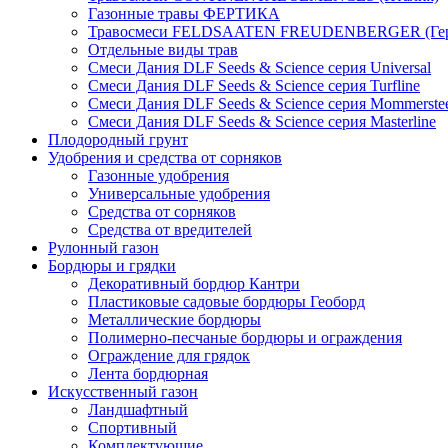
Газонные травы ФЕРТИКА
Травосмеси FELDSAATEN FREUDENBERGER (Гер
Отдельные виды трав
Смеси Дания DLF Seeds & Sciеnce серия Universal
Смеси Дания DLF Seeds & Sciеnce серия Turfline
Смеси Дания DLF Seeds & Sciеnce серия Mommerste
Смеси Дания DLF Seeds & Sciеnce серия Masterline
Плодородный грунт
Удобрения и средства от сорняков
Газонные удобрения
Универсальные удобрения
Средства от сорняков
Средства от вредителей
Рулонный газон
Бордюры и грядки
Декоративный бордюр Кантри
Пластиковые садовые бордюры Геоборд
Металлические бордюры
Полимерно-песчаные бордюры и ограждения
Ограждение для грядок
Лента бордюрная
Искусственный газон
Ландшафтный
Спортивный
Комплектующие