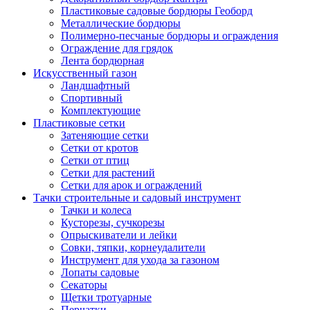
Пластиковые садовые бордюры Геоборд
Металлические бордюры
Полимерно-песчаные бордюры и ограждения
Ограждение для грядок
Лента бордюрная
Искусственный газон
Ландшафтный
Спортивный
Комплектующие
Пластиковые сетки
Затеняющие сетки
Сетки от кротов
Сетки от птиц
Сетки для растений
Сетки для арок и ограждений
Тачки строительные и садовый инструмент
Тачки и колеса
Кусторезы, сучкорезы
Опрыскиватели и лейки
Совки, тяпки, корнеудалители
Инструмент для ухода за газоном
Лопаты садовые
Секаторы
Щетки тротуарные
Перчатки