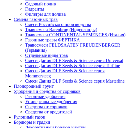
Садовый полив
Гидранты
Фильтры для полива
Семена газонных трав
Смеси Российского производства
Травосмеси Barenbrug (Нидерланды)
Травосмеси CONTINENTAL SEMENCES (Италия)
Газонные травы ФЕРТИКА
Травосмеси FELDSAATEN FREUDENBERGER
(Германия)
Отдельные виды трав
Смеси Дания DLF Seeds & Sciеnce серия Universal
Смеси Дания DLF Seeds & Sciеnce серия Turfline
Смеси Дания DLF Seeds & Sciеnce серия
Mommersteeg
Смеси Дания DLF Seeds & Sciеnce серия Masterline
Плодородный грунт
Удобрения и средства от сорняков
Газонные удобрения
Универсальные удобрения
Средства от сорняков
Средства от вредителей
Рулонный газон
Бордюры и грядки
Декоративный бордюр Кантри