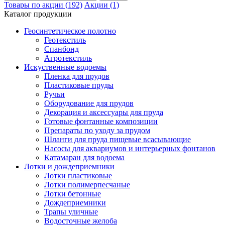
Товары по акции (192)
Акции (1)
Каталог продукции
Геосинтетическое полотно
Геотекстиль
Спанбонд
Агротекстиль
Искуственные водоемы
Пленка для прудов
Пластиковые пруды
Ручьи
Оборудование для прудов
Декорация и аксессуары для пруда
Готовые фонтанные композиции
Препараты по уходу за прудом
Шланги для пруда пищевые всасывающие
Насосы для аквариумов и интерьерных фонтанов
Катамаран для водоема
Лотки и дождеприемники
Лотки пластиковые
Лотки полимерпесчаные
Лотки бетонные
Дождеприемники
Трапы уличные
Водосточные желоба