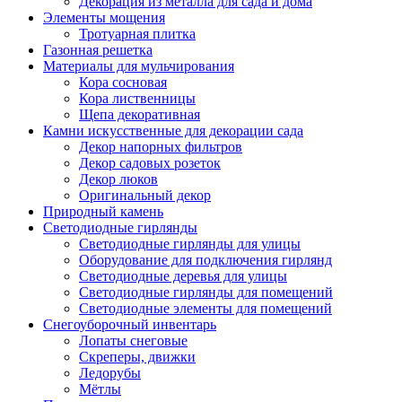
Декорация из металла для сада и дома
Элементы мощения
Тротуарная плитка
Газонная решетка
Материалы для мульчирования
Кора сосновая
Кора лиственницы
Щепа декоративная
Камни искусственные для декорации сада
Декор напорных фильтров
Декор садовых розеток
Декор люков
Оригинальный декор
Природный камень
Светодиодные гирлянды
Светодиодные гирлянды для улицы
Оборудование для подключения гирлянд
Светодиодные деревья для улицы
Светодиодные гирлянды для помещений
Светодиодные элементы для помещений
Снегоуборочный инвентарь
Лопаты снеговые
Скреперы, движки
Ледорубы
Мётлы