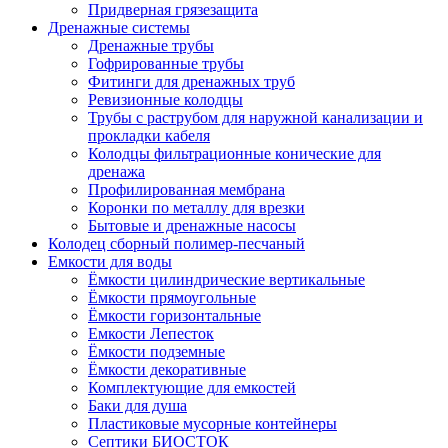
Придверная грязезащита
Дренажные системы
Дренажные трубы
Гофрированные трубы
Фитинги для дренажных труб
Ревизионные колодцы
Трубы с раструбом для наружной канализации и
прокладки кабеля
Колодцы фильтрационные конические для
дренажа
Профилированная мембрана
Коронки по металлу для врезки
Бытовые и дренажные насосы
Колодец сборный полимер-песчаный
Емкости для воды
Ёмкости цилиндрические вертикальные
Ёмкости прямоугольные
Ёмкости горизонтальные
Емкости Лепесток
Ёмкости подземные
Ёмкости декоративные
Комплектующие для емкостей
Баки для душа
Пластиковые мусорные контейнеры
Септики БИОСТОК