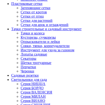
Пластиковые сетки
Затеняющие сетки
Сетки от кротов
Сетки от птиц
Сетки для растений
Сетки для арок и ограждений
Тачки строительные и садовый инструмент
Тачки и колеса
Кусторезы, сучкорезы
Опрыскиватели и лейки
Совки, тяпки, корнеудалители
Инструмент для ухода за газоном
Лопаты садовые
Секаторы
Щетки тротуарные
Перчатки
Черенки
Садовые розетки
Светильники для сада
Серия НИЦЦА
Серия БОРДО
Серия ВАЛЕНСИЯ
Серия МИЛАН
Серия ВИАНО
Серия СИЦИЛИЯ