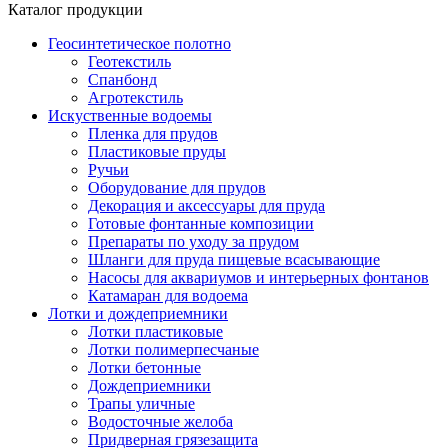
Каталог продукции
Геосинтетическое полотно
Геотекстиль
Спанбонд
Агротекстиль
Искуственные водоемы
Пленка для прудов
Пластиковые пруды
Ручьи
Оборудование для прудов
Декорация и аксессуары для пруда
Готовые фонтанные композиции
Препараты по уходу за прудом
Шланги для пруда пищевые всасывающие
Насосы для аквариумов и интерьерных фонтанов
Катамаран для водоема
Лотки и дождеприемники
Лотки пластиковые
Лотки полимерпесчаные
Лотки бетонные
Дождеприемники
Трапы уличные
Водосточные желоба
Придверная грязезащита