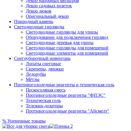
Декор напорных фильтров
Декор садовых розеток
Декор люков
Оригинальный декор
Природный камень
Светодиодные гирлянды
Светодиодные гирлянды для улицы
Оборудование для подключения гирлянд
Светодиодные деревья для улицы
Светодиодные гирлянды для помещений
Светодиодные элементы для помещений
Снегоуборочный инвентарь
Лопаты снеговые
Скреперы, движки
Ледорубы
Мётлы
Противогололедные реагенты и техническая соль
Пескосоляная смесь
Противогололедные реагенты "ФПЭС"
Техническая соль
Тележки-дозаторы
Противогололедные реагенты "Айсмелт"
%
Уцененные товары