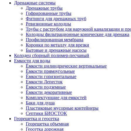
Дренажные системы
Дренажные трубы
Гофрированные трубы
Фитинги для дренажных труб
Ревизионные колодцы
Трубы с раструбом для наружной канализации и пр
Колодцы фильтрационные конические для дренажа
Профилированная мембрана
Коронки по металлу для врезки
Бытовые и дренажные насосы
Колодец сборный полимер-песчаный
Емкости для воды
Ёмкости цилиндрические вертикальные
Ёмкости прямоугольные
Ёмкости горизонтальные
Емкости Лепесток
Ёмкости подземные
Ёмкости декоративные
Комплектующие для емкостей
Баки для душа
Пластиковые мусорные контейнеры
Септики БИОСТОК
Георешетка и геосетка
Георешетка объемная
Геосетка дорожная