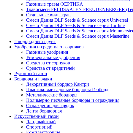
Газонные травы ФЕРТИКА
Травосмеси FELDSAATEN FREUDENBERGER (Гер
Отдельные виды трав
Смеси Дания DLF Seeds & Sciеnce серия Universal
Смеси Дания DLF Seeds & Sciеnce серия Turfline
Смеси Дания DLF Seeds & Sciеnce серия Mommerste
Смеси Дания DLF Seeds & Sciеnce серия Masterline
Плодородный грунт
Удобрения и средства от сорняков
Газонные удобрения
Универсальные удобрения
Средства от сорняков
Средства от вредителей
Рулонный газон
Бордюры и грядки
Декоративный бордюр Кантри
Пластиковые садовые бордюры Геоборд
Металлические бордюры
Полимерно-песчаные бордюры и ограждения
Ограждение для грядок
Лента бордюрная
Искусственный газон
Ландшафтный
Спортивный
Комплектующие