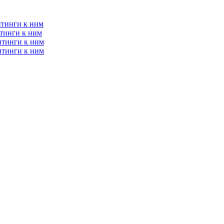
итинги к ним
тинги к ним
итинги к ним
итинги к ним