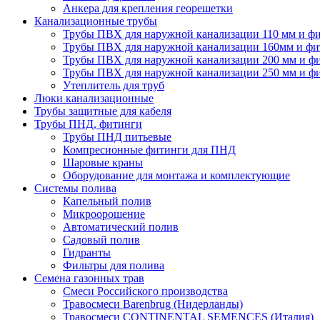
Анкера для крепления георешетки
Канализационные трубы
Трубы ПВХ для наружной канализации 110 мм и ф
Трубы ПВХ для наружной канализации 160мм и фи
Трубы ПВХ для наружной канализации 200 мм и ф
Трубы ПВХ для наружной канализации 250 мм и ф
Утеплитель для труб
Люки канализационные
Трубы защитные для кабеля
Трубы ПНД, фитинги
Трубы ПНД питьевые
Компресионные фитинги для ПНД
Шаровые краны
Оборудование для монтажа и комплектующие
Системы полива
Капельный полив
Микроорошение
Автоматический полив
Садовый полив
Гидранты
Фильтры для полива
Семена газонных трав
Смеси Российского производства
Травосмеси Barenbrug (Нидерланды)
Травосмеси CONTINENTAL SEMENCES (Италия)