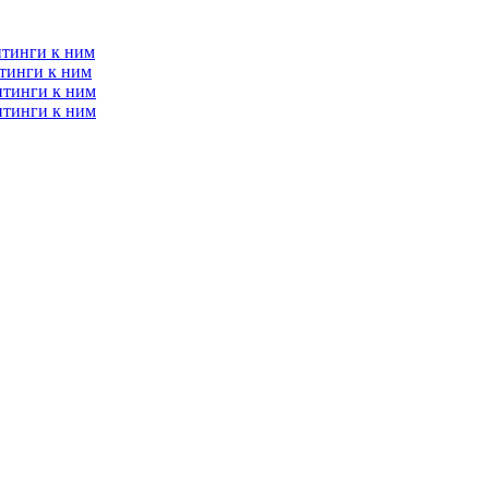
итинги к ним
тинги к ним
итинги к ним
итинги к ним