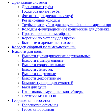
Дренажные системы
Дренажные трубы
Гофрированные трубы
Фитинги для дренажных труб
Ревизионные колодцы
Трубы с раструбом для наружной канализации и пр
Колодцы фильтрационные конические для дренажа
Профилированная мембрана
Коронки по металлу для врезки
Бытовые и дренажные насосы
Колодец сборный полимер-песчаный
Емкости для воды
Ёмкости цилиндрические вертикальные
Ёмкости прямоугольные
Ёмкости горизонтальные
Емкости Лепесток
Ёмкости подземные
Ёмкости декоративные
Комплектующие для емкостей
Баки для душа
Пластиковые мусорные контейнеры
Септики БИОСТОК
Георешетка и геосетка
Георешетка объемная
Геосетка дорожная