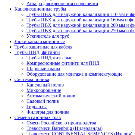
Анкера для крепления георешетки
Канализационные трубы
Трубы ПВХ для наружной канализации 110 мм и ф
Трубы ПВХ для наружной канализации 160мм и фи
Трубы ПВХ для наружной канализации 200 мм и ф
Трубы ПВХ для наружной канализации 250 мм и ф
Утеплитель для труб
Люки канализационные
Трубы защитные для кабеля
Трубы ПНД, фитинги
Трубы ПНД питьевые
Компресионные фитинги для ПНД
Шаровые краны
Оборудование для монтажа и комплектующие
Системы полива
Капельный полив
Микроорошение
Автоматический полив
Садовый полив
Гидранты
Фильтры для полива
Семена газонных трав
Смеси Российского производства
Травосмеси Barenbrug (Нидерланды)
Травосмеси CONTINENTAL SEMENCES (Италия)