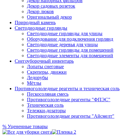
Декор напорных фильтров
Декор садовых розеток
Декор люков
Оригинальный декор
Природный камень
Светодиодные гирлянды
Светодиодные гирлянды для улицы
Оборудование для подключения гирлянд
Светодиодные деревья для улицы
Светодиодные гирлянды для помещений
Светодиодные элементы для помещений
Снегоуборочный инвентарь
Лопаты снеговые
Скреперы, движки
Ледорубы
Мётлы
Противогололедные реагенты и техническая соль
Пескосоляная смесь
Противогололедные реагенты "ФПЭС"
Техническая соль
Тележки-дозаторы
Противогололедные реагенты "Айсмелт"
%
Уцененные товары