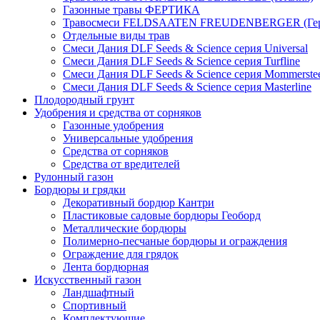
Газонные травы ФЕРТИКА
Травосмеси FELDSAATEN FREUDENBERGER (Гер
Отдельные виды трав
Смеси Дания DLF Seeds & Sciеnce серия Universal
Смеси Дания DLF Seeds & Sciеnce серия Turfline
Смеси Дания DLF Seeds & Sciеnce серия Mommerste
Смеси Дания DLF Seeds & Sciеnce серия Masterline
Плодородный грунт
Удобрения и средства от сорняков
Газонные удобрения
Универсальные удобрения
Средства от сорняков
Средства от вредителей
Рулонный газон
Бордюры и грядки
Декоративный бордюр Кантри
Пластиковые садовые бордюры Геоборд
Металлические бордюры
Полимерно-песчаные бордюры и ограждения
Ограждение для грядок
Лента бордюрная
Искусственный газон
Ландшафтный
Спортивный
Комплектующие