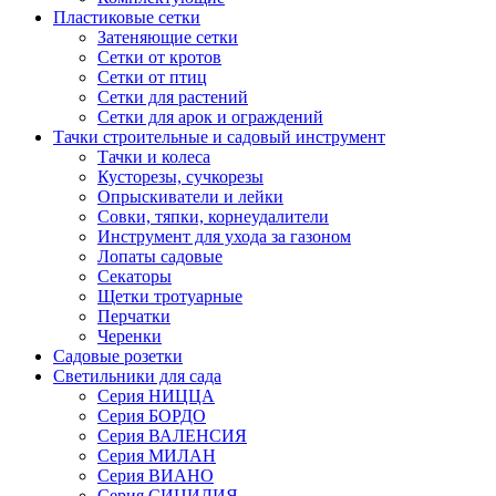
Пластиковые сетки
Затеняющие сетки
Сетки от кротов
Сетки от птиц
Сетки для растений
Сетки для арок и ограждений
Тачки строительные и садовый инструмент
Тачки и колеса
Кусторезы, сучкорезы
Опрыскиватели и лейки
Совки, тяпки, корнеудалители
Инструмент для ухода за газоном
Лопаты садовые
Секаторы
Щетки тротуарные
Перчатки
Черенки
Садовые розетки
Светильники для сада
Серия НИЦЦА
Серия БОРДО
Серия ВАЛЕНСИЯ
Серия МИЛАН
Серия ВИАНО
Серия СИЦИЛИЯ