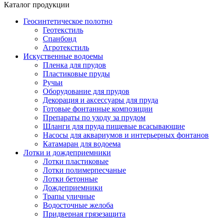
Каталог продукции
Геосинтетическое полотно
Геотекстиль
Спанбонд
Агротекстиль
Искуственные водоемы
Пленка для прудов
Пластиковые пруды
Ручьи
Оборудование для прудов
Декорация и аксессуары для пруда
Готовые фонтанные композиции
Препараты по уходу за прудом
Шланги для пруда пищевые всасывающие
Насосы для аквариумов и интерьерных фонтанов
Катамаран для водоема
Лотки и дождеприемники
Лотки пластиковые
Лотки полимерпесчаные
Лотки бетонные
Дождеприемники
Трапы уличные
Водосточные желоба
Придверная грязезащита