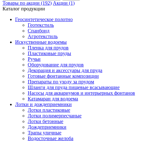
Товары по акции (192)
Акции (1)
Каталог продукции
Геосинтетическое полотно
Геотекстиль
Спанбонд
Агротекстиль
Искуственные водоемы
Пленка для прудов
Пластиковые пруды
Ручьи
Оборудование для прудов
Декорация и аксессуары для пруда
Готовые фонтанные композиции
Препараты по уходу за прудом
Шланги для пруда пищевые всасывающие
Насосы для аквариумов и интерьерных фонтанов
Катамаран для водоема
Лотки и дождеприемники
Лотки пластиковые
Лотки полимерпесчаные
Лотки бетонные
Дождеприемники
Трапы уличные
Водосточные желоба