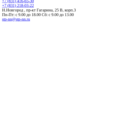
+7 (831) 416-65-30
+7 (831) 218-03-22
Н.Новгород , пр-кт Гагарина, 25 В, корп.3
Пн-Пт: с 9.00 до 18.00 Сб: с 9.00 до 13.00
stp-nn@stp-nn.ru