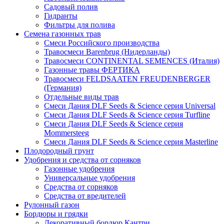
Садовый полив
Гидранты
Фильтры для полива
Семена газонных трав
Смеси Российского производства
Травосмеси Barenbrug (Нидерланды)
Травосмеси CONTINENTAL SEMENCES (Италия)
Газонные травы ФЕРТИКА
Травосмеси FELDSAATEN FREUDENBERGER
(Германия)
Отдельные виды трав
Смеси Дания DLF Seeds & Sciеnce серия Universal
Смеси Дания DLF Seeds & Sciеnce серия Turfline
Смеси Дания DLF Seeds & Sciеnce серия
Mommersteeg
Смеси Дания DLF Seeds & Sciеnce серия Masterline
Плодородный грунт
Удобрения и средства от сорняков
Газонные удобрения
Универсальные удобрения
Средства от сорняков
Средства от вредителей
Рулонный газон
Бордюры и грядки
Декоративный бордюр Кантри