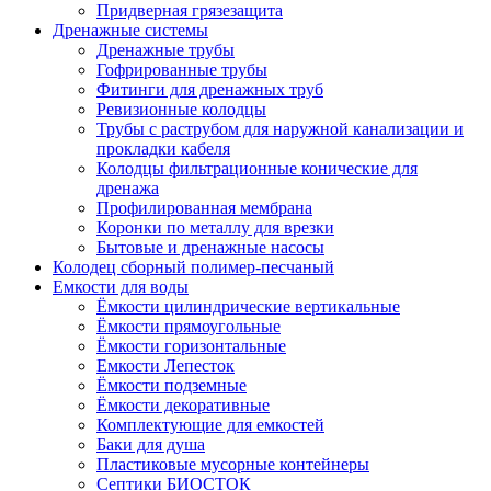
Придверная грязезащита
Дренажные системы
Дренажные трубы
Гофрированные трубы
Фитинги для дренажных труб
Ревизионные колодцы
Трубы с раструбом для наружной канализации и
прокладки кабеля
Колодцы фильтрационные конические для
дренажа
Профилированная мембрана
Коронки по металлу для врезки
Бытовые и дренажные насосы
Колодец сборный полимер-песчаный
Емкости для воды
Ёмкости цилиндрические вертикальные
Ёмкости прямоугольные
Ёмкости горизонтальные
Емкости Лепесток
Ёмкости подземные
Ёмкости декоративные
Комплектующие для емкостей
Баки для душа
Пластиковые мусорные контейнеры
Септики БИОСТОК