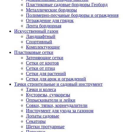
Пластиковые садовые бордюры Геоборд
Металлические бордюры
Полимерно-песчаные бордюры и ограждения
Ограждение для грядок
Лента бордюрная
Искусственный газон
Ландшафтный
Спортивный
Комплектующие
Пластиковые сетки
Затеняющие сетки
Сетки от кротов
Сетки от птиц
Сетки для растений
Сетки для арок и ограждений
Тачки строительные и садовый инструмент
Тачки и колеса
Кусторезы, сучкорезы
Опрыскиватели и лейки
Совки, тяпки, корнеудалители
Инструмент для ухода за газоном
Лопаты садовые
Секаторы
Щетки тротуарные
Перчатки