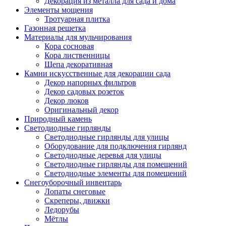
Декорация из металла для сада и дома
Элементы мощения
Тротуарная плитка
Газонная решетка
Материалы для мульчирования
Кора сосновая
Кора лиственницы
Щепа декоративная
Камни искусственные для декорации сада
Декор напорных фильтров
Декор садовых розеток
Декор люков
Оригинальный декор
Природный камень
Светодиодные гирлянды
Светодиодные гирлянды для улицы
Оборудование для подключения гирлянд
Светодиодные деревья для улицы
Светодиодные гирлянды для помещений
Светодиодные элементы для помещений
Снегоуборочный инвентарь
Лопаты снеговые
Скреперы, движки
Ледорубы
Мётлы