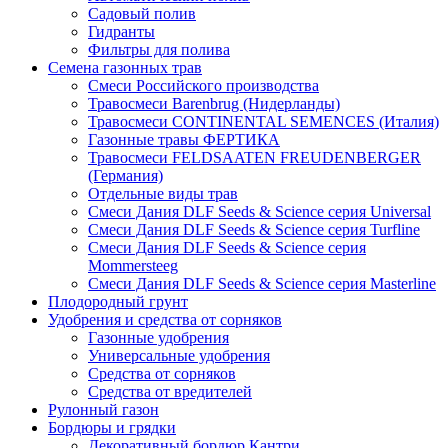
Садовый полив
Гидранты
Фильтры для полива
Семена газонных трав
Смеси Российского производства
Травосмеси Barenbrug (Нидерланды)
Травосмеси CONTINENTAL SEMENCES (Италия)
Газонные травы ФЕРТИКА
Травосмеси FELDSAATEN FREUDENBERGER
(Германия)
Отдельные виды трав
Смеси Дания DLF Seeds & Sciеnce серия Universal
Смеси Дания DLF Seeds & Sciеnce серия Turfline
Смеси Дания DLF Seeds & Sciеnce серия
Mommersteeg
Смеси Дания DLF Seeds & Sciеnce серия Masterline
Плодородный грунт
Удобрения и средства от сорняков
Газонные удобрения
Универсальные удобрения
Средства от сорняков
Средства от вредителей
Рулонный газон
Бордюры и грядки
Декоративный бордюр Кантри