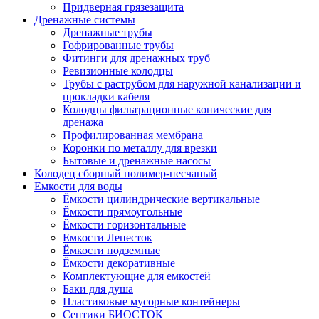
Придверная грязезащита
Дренажные системы
Дренажные трубы
Гофрированные трубы
Фитинги для дренажных труб
Ревизионные колодцы
Трубы с раструбом для наружной канализации и
прокладки кабеля
Колодцы фильтрационные конические для
дренажа
Профилированная мембрана
Коронки по металлу для врезки
Бытовые и дренажные насосы
Колодец сборный полимер-песчаный
Емкости для воды
Ёмкости цилиндрические вертикальные
Ёмкости прямоугольные
Ёмкости горизонтальные
Емкости Лепесток
Ёмкости подземные
Ёмкости декоративные
Комплектующие для емкостей
Баки для душа
Пластиковые мусорные контейнеры
Септики БИОСТОК