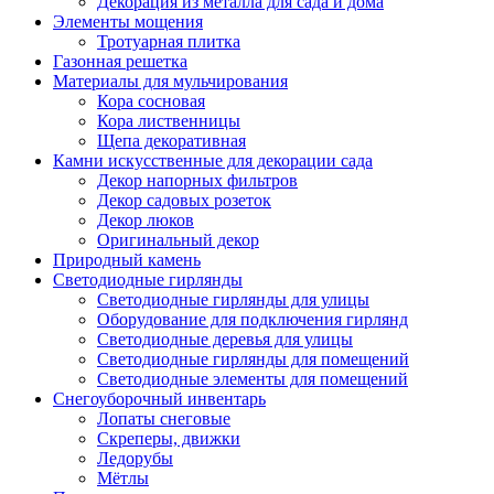
Декорация из металла для сада и дома
Элементы мощения
Тротуарная плитка
Газонная решетка
Материалы для мульчирования
Кора сосновая
Кора лиственницы
Щепа декоративная
Камни искусственные для декорации сада
Декор напорных фильтров
Декор садовых розеток
Декор люков
Оригинальный декор
Природный камень
Светодиодные гирлянды
Светодиодные гирлянды для улицы
Оборудование для подключения гирлянд
Светодиодные деревья для улицы
Светодиодные гирлянды для помещений
Светодиодные элементы для помещений
Снегоуборочный инвентарь
Лопаты снеговые
Скреперы, движки
Ледорубы
Мётлы