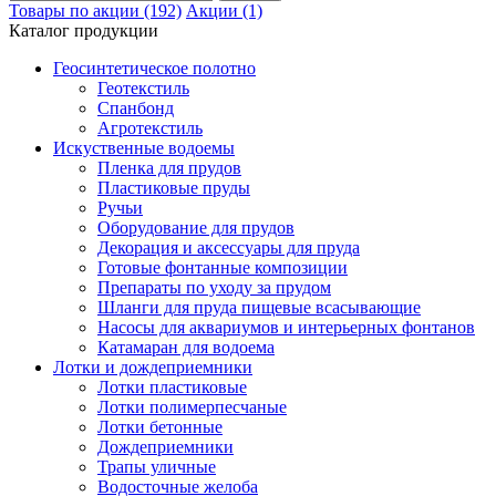
Товары по акции (192)
Акции (1)
Каталог продукции
Геосинтетическое полотно
Геотекстиль
Спанбонд
Агротекстиль
Искуственные водоемы
Пленка для прудов
Пластиковые пруды
Ручьи
Оборудование для прудов
Декорация и аксессуары для пруда
Готовые фонтанные композиции
Препараты по уходу за прудом
Шланги для пруда пищевые всасывающие
Насосы для аквариумов и интерьерных фонтанов
Катамаран для водоема
Лотки и дождеприемники
Лотки пластиковые
Лотки полимерпесчаные
Лотки бетонные
Дождеприемники
Трапы уличные
Водосточные желоба