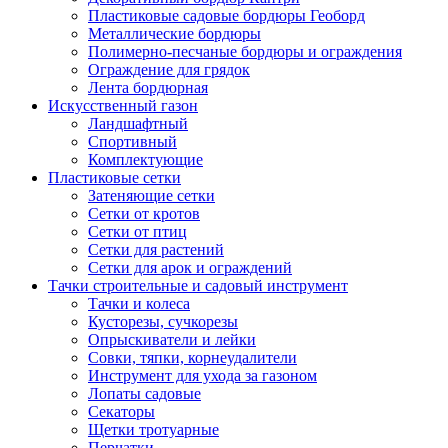
Пластиковые садовые бордюры Геоборд
Металлические бордюры
Полимерно-песчаные бордюры и ограждения
Ограждение для грядок
Лента бордюрная
Искусственный газон
Ландшафтный
Спортивный
Комплектующие
Пластиковые сетки
Затеняющие сетки
Сетки от кротов
Сетки от птиц
Сетки для растений
Сетки для арок и ограждений
Тачки строительные и садовый инструмент
Тачки и колеса
Кусторезы, сучкорезы
Опрыскиватели и лейки
Совки, тяпки, корнеудалители
Инструмент для ухода за газоном
Лопаты садовые
Секаторы
Щетки тротуарные
Перчатки