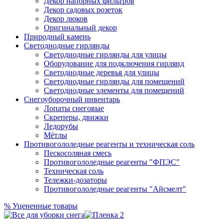
Декор напорных фильтров
Декор садовых розеток
Декор люков
Оригинальный декор
Природный камень
Светодиодные гирлянды
Светодиодные гирлянды для улицы
Оборудование для подключения гирлянд
Светодиодные деревья для улицы
Светодиодные гирлянды для помещений
Светодиодные элементы для помещений
Снегоуборочный инвентарь
Лопаты снеговые
Скреперы, движки
Ледорубы
Мётлы
Противогололедные реагенты и техническая соль
Пескосоляная смесь
Противогололедные реагенты "ФПЭС"
Техническая соль
Тележки-дозаторы
Противогололедные реагенты "Айсмелт"
%
Уцененные товары