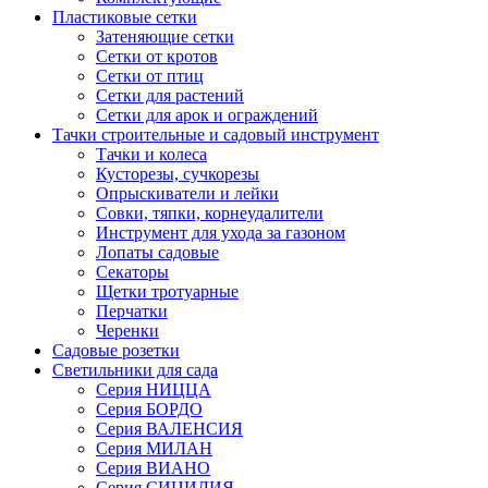
Пластиковые сетки
Затеняющие сетки
Сетки от кротов
Сетки от птиц
Сетки для растений
Сетки для арок и ограждений
Тачки строительные и садовый инструмент
Тачки и колеса
Кусторезы, сучкорезы
Опрыскиватели и лейки
Совки, тяпки, корнеудалители
Инструмент для ухода за газоном
Лопаты садовые
Секаторы
Щетки тротуарные
Перчатки
Черенки
Садовые розетки
Светильники для сада
Серия НИЦЦА
Серия БОРДО
Серия ВАЛЕНСИЯ
Серия МИЛАН
Серия ВИАНО
Серия СИЦИЛИЯ