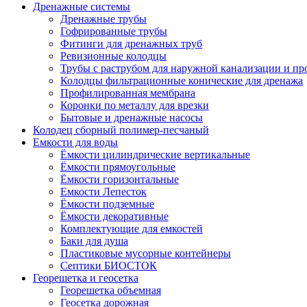
Дренажные системы
Дренажные трубы
Гофрированные трубы
Фитинги для дренажных труб
Ревизионные колодцы
Трубы с раструбом для наружной канализации и пр
Колодцы фильтрационные конические для дренажа
Профилированная мембрана
Коронки по металлу для врезки
Бытовые и дренажные насосы
Колодец сборный полимер-песчаный
Емкости для воды
Ёмкости цилиндрические вертикальные
Ёмкости прямоугольные
Ёмкости горизонтальные
Емкости Лепесток
Ёмкости подземные
Ёмкости декоративные
Комплектующие для емкостей
Баки для душа
Пластиковые мусорные контейнеры
Септики БИОСТОК
Георешетка и геосетка
Георешетка объемная
Геосетка дорожная