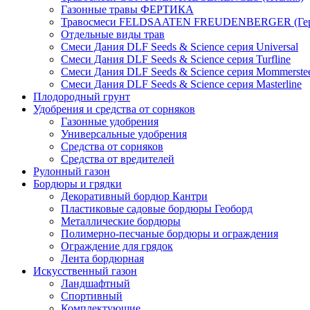
Газонные травы ФЕРТИКА
Травосмеси FELDSAATEN FREUDENBERGER (Гер
Отдельные виды трав
Смеси Дания DLF Seeds & Sciеnce серия Universal
Смеси Дания DLF Seeds & Sciеnce серия Turfline
Смеси Дания DLF Seeds & Sciеnce серия Mommerste
Смеси Дания DLF Seeds & Sciеnce серия Masterline
Плодородный грунт
Удобрения и средства от сорняков
Газонные удобрения
Универсальные удобрения
Средства от сорняков
Средства от вредителей
Рулонный газон
Бордюры и грядки
Декоративный бордюр Кантри
Пластиковые садовые бордюры Геоборд
Металлические бордюры
Полимерно-песчаные бордюры и ограждения
Ограждение для грядок
Лента бордюрная
Искусственный газон
Ландшафтный
Спортивный
Комплектующие