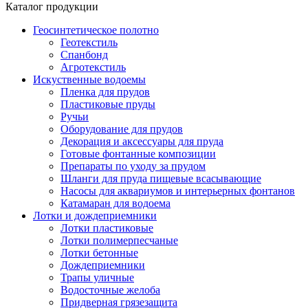
Каталог продукции
Геосинтетическое полотно
Геотекстиль
Спанбонд
Агротекстиль
Искуственные водоемы
Пленка для прудов
Пластиковые пруды
Ручьи
Оборудование для прудов
Декорация и аксессуары для пруда
Готовые фонтанные композиции
Препараты по уходу за прудом
Шланги для пруда пищевые всасывающие
Насосы для аквариумов и интерьерных фонтанов
Катамаран для водоема
Лотки и дождеприемники
Лотки пластиковые
Лотки полимерпесчаные
Лотки бетонные
Дождеприемники
Трапы уличные
Водосточные желоба
Придверная грязезащита