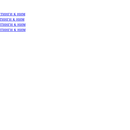
итинги к ним
тинги к ним
итинги к ним
итинги к ним