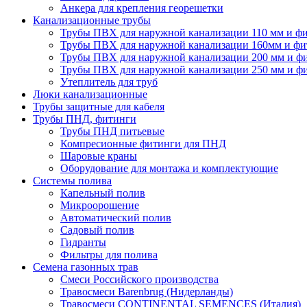
Анкера для крепления георешетки
Канализационные трубы
Трубы ПВХ для наружной канализации 110 мм и ф
Трубы ПВХ для наружной канализации 160мм и фи
Трубы ПВХ для наружной канализации 200 мм и ф
Трубы ПВХ для наружной канализации 250 мм и ф
Утеплитель для труб
Люки канализационные
Трубы защитные для кабеля
Трубы ПНД, фитинги
Трубы ПНД питьевые
Компресионные фитинги для ПНД
Шаровые краны
Оборудование для монтажа и комплектующие
Системы полива
Капельный полив
Микроорошение
Автоматический полив
Садовый полив
Гидранты
Фильтры для полива
Семена газонных трав
Смеси Российского производства
Травосмеси Barenbrug (Нидерланды)
Травосмеси CONTINENTAL SEMENCES (Италия)