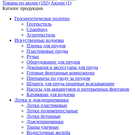
Товары по акции (192)
Акции (1)
Каталог продукции
Геосинтетическое полотно
Геотекстиль
Спанбонд
Агротекстиль
Искуственные водоемы
Пленка для прудов
Пластиковые пруды
Ручьи
Оборудование для прудов
Декорация и аксессуары для пруда
Готовые фонтанные композиции
Препараты по уходу за прудом
Шланги для пруда пищевые всасывающие
Насосы для аквариумов и интерьерных фонтанов
Катамаран для водоема
Лотки и дождеприемники
Лотки пластиковые
Лотки полимерпесчаные
Лотки бетонные
Дождеприемники
Трапы уличные
Водосточные желоба