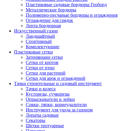
Пластиковые садовые бордюры Геоборд
Металлические бордюры
Полимерно-песчаные бордюры и ограждения
Ограждение для грядок
Лента бордюрная
Искусственный газон
Ландшафтный
Спортивный
Комплектующие
Пластиковые сетки
Затеняющие сетки
Сетки от кротов
Сетки от птиц
Сетки для растений
Сетки для арок и ограждений
Тачки строительные и садовый инструмент
Тачки и колеса
Кусторезы, сучкорезы
Опрыскиватели и лейки
Совки, тяпки, корнеудалители
Инструмент для ухода за газоном
Лопаты садовые
Секаторы
Щетки тротуарные
Перчатки