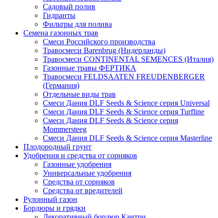
Садовый полив
Гидранты
Фильтры для полива
Семена газонных трав
Смеси Российского производства
Травосмеси Barenbrug (Нидерланды)
Травосмеси CONTINENTAL SEMENCES (Италия)
Газонные травы ФЕРТИКА
Травосмеси FELDSAATEN FREUDENBERGER
(Германия)
Отдельные виды трав
Смеси Дания DLF Seeds & Sciеnce серия Universal
Смеси Дания DLF Seeds & Sciеnce серия Turfline
Смеси Дания DLF Seeds & Sciеnce серия
Mommersteeg
Смеси Дания DLF Seeds & Sciеnce серия Masterline
Плодородный грунт
Удобрения и средства от сорняков
Газонные удобрения
Универсальные удобрения
Средства от сорняков
Средства от вредителей
Рулонный газон
Бордюры и грядки
Декоративный бордюр Кантри