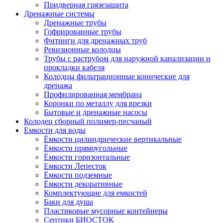
Придверная грязезащита
Дренажные системы
Дренажные трубы
Гофрированные трубы
Фитинги для дренажных труб
Ревизионные колодцы
Трубы с раструбом для наружной канализации и
прокладки кабеля
Колодцы фильтрационные конические для
дренажа
Профилированная мембрана
Коронки по металлу для врезки
Бытовые и дренажные насосы
Колодец сборный полимер-песчаный
Емкости для воды
Ёмкости цилиндрические вертикальные
Ёмкости прямоугольные
Ёмкости горизонтальные
Емкости Лепесток
Ёмкости подземные
Ёмкости декоративные
Комплектующие для емкостей
Баки для душа
Пластиковые мусорные контейнеры
Септики БИОСТОК