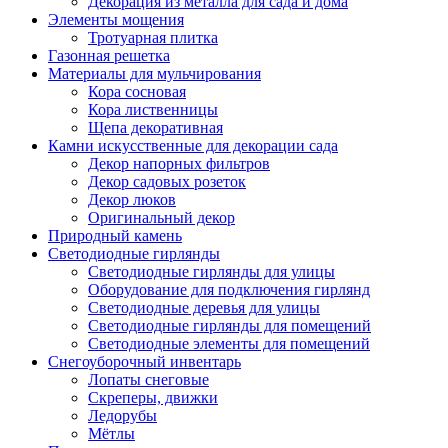
Декорация из металла для сада и дома
Элементы мощения
Тротуарная плитка
Газонная решетка
Материалы для мульчирования
Кора сосновая
Кора лиственницы
Щепа декоративная
Камни искусственные для декорации сада
Декор напорных фильтров
Декор садовых розеток
Декор люков
Оригинальный декор
Природный камень
Светодиодные гирлянды
Светодиодные гирлянды для улицы
Оборудование для подключения гирлянд
Светодиодные деревья для улицы
Светодиодные гирлянды для помещений
Светодиодные элементы для помещений
Снегоуборочный инвентарь
Лопаты снеговые
Скреперы, движки
Ледорубы
Мётлы