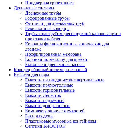
Придверная грязезащита
Дренажные системы
Дренажные трубы
Гофрированные трубы
Фитинги для дренажных труб
Ревизионные колодцы
Трубы с раструбом для наружной канализации и
прокладки кабеля
Колодцы фильтрационные конические для
дренажа
Профилированная мембрана
Коронки по металлу для врезки
Бытовые и дренажные насосы
Колодец сборный полимер-песчаный
Емкости для воды
Ёмкости цилиндрические вертикальные
Ёмкости прямоугольные
Ёмкости горизонтальные
Емкости Лепесток
Ёмкости подземные
Ёмкости декоративные
Комплектующие для емкостей
Баки для душа
Пластиковые мусорные контейнеры
Септики БИОСТОК