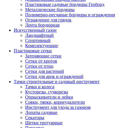
Пластиковые садовые бордюры Геоборд
Металлические бордюры
Полимерно-песчаные бордюры и ограждения
Ограждение для грядок
Лента бордюрная
Искусственный газон
Ландшафтный
Спортивный
Комплектующие
Пластиковые сетки
Затеняющие сетки
Сетки от кротов
Сетки от птиц
Сетки для растений
Сетки для арок и ограждений
Тачки строительные и садовый инструмент
Тачки и колеса
Кусторезы, сучкорезы
Опрыскиватели и лейки
Совки, тяпки, корнеудалители
Инструмент для ухода за газоном
Лопаты садовые
Секаторы
Щетки тротуарные
Перчатки