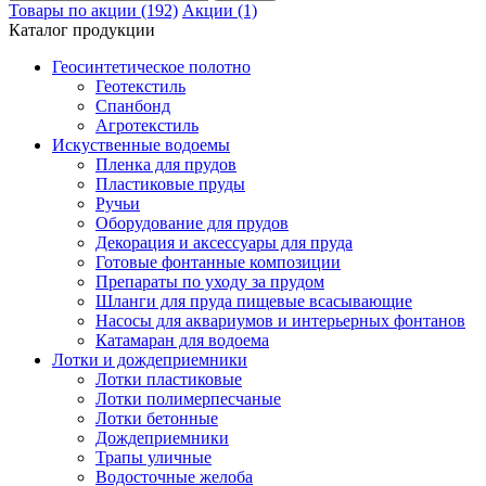
Товары по акции (192)
Акции (1)
Каталог продукции
Геосинтетическое полотно
Геотекстиль
Спанбонд
Агротекстиль
Искуственные водоемы
Пленка для прудов
Пластиковые пруды
Ручьи
Оборудование для прудов
Декорация и аксессуары для пруда
Готовые фонтанные композиции
Препараты по уходу за прудом
Шланги для пруда пищевые всасывающие
Насосы для аквариумов и интерьерных фонтанов
Катамаран для водоема
Лотки и дождеприемники
Лотки пластиковые
Лотки полимерпесчаные
Лотки бетонные
Дождеприемники
Трапы уличные
Водосточные желоба