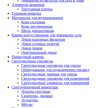
Декорация из металла для сада и дома
Элементы мощения
Тротуарная плитка
Газонная решетка
Материалы для мульчирования
Кора сосновая
Кора лиственницы
Щепа декоративная
Камни искусственные для декорации сада
Декор напорных фильтров
Декор садовых розеток
Декор люков
Оригинальный декор
Природный камень
Светодиодные гирлянды
Светодиодные гирлянды для улицы
Оборудование для подключения гирлянд
Светодиодные деревья для улицы
Светодиодные гирлянды для помещений
Светодиодные элементы для помещений
Снегоуборочный инвентарь
Лопаты снеговые
Скреперы, движки
Ледорубы
Мётлы