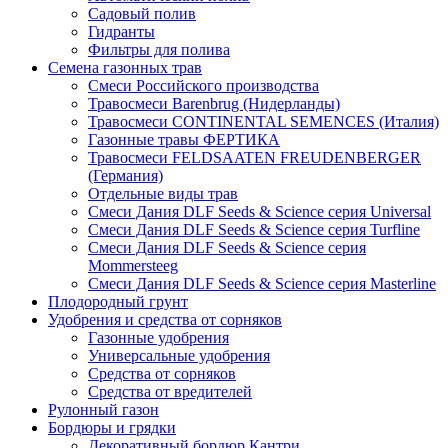
Садовый полив
Гидранты
Фильтры для полива
Семена газонных трав
Смеси Российского производства
Травосмеси Barenbrug (Нидерланды)
Травосмеси CONTINENTAL SEMENCES (Италия)
Газонные травы ФЕРТИКА
Травосмеси FELDSAATEN FREUDENBERGER
(Германия)
Отдельные виды трав
Смеси Дания DLF Seeds & Sciеnce серия Universal
Смеси Дания DLF Seeds & Sciеnce серия Turfline
Смеси Дания DLF Seeds & Sciеnce серия
Mommersteeg
Смеси Дания DLF Seeds & Sciеnce серия Masterline
Плодородный грунт
Удобрения и средства от сорняков
Газонные удобрения
Универсальные удобрения
Средства от сорняков
Средства от вредителей
Рулонный газон
Бордюры и грядки
Декоративный бордюр Кантри