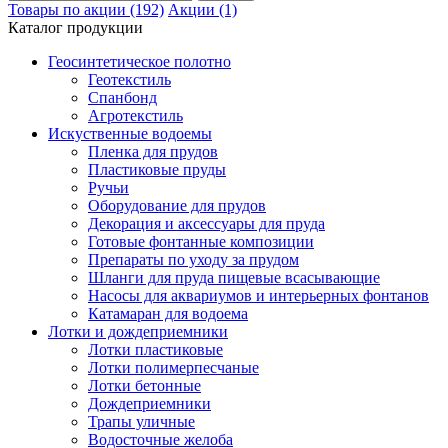
Товары по акции (192)
Акции (1)
Каталог продукции
Геосинтетическое полотно
Геотекстиль
Спанбонд
Агротекстиль
Искуственные водоемы
Пленка для прудов
Пластиковые пруды
Ручьи
Оборудование для прудов
Декорация и аксессуары для пруда
Готовые фонтанные композиции
Препараты по уходу за прудом
Шланги для пруда пищевые всасывающие
Насосы для аквариумов и интерьерных фонтанов
Катамаран для водоема
Лотки и дождеприемники
Лотки пластиковые
Лотки полимерпесчаные
Лотки бетонные
Дождеприемники
Трапы уличные
Водосточные желоба