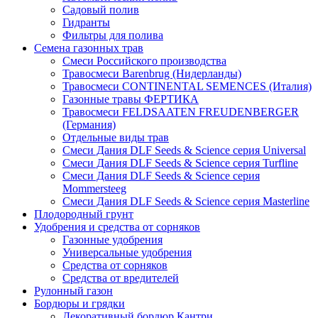
Садовый полив
Гидранты
Фильтры для полива
Семена газонных трав
Смеси Российского производства
Травосмеси Barenbrug (Нидерланды)
Травосмеси CONTINENTAL SEMENCES (Италия)
Газонные травы ФЕРТИКА
Травосмеси FELDSAATEN FREUDENBERGER
(Германия)
Отдельные виды трав
Смеси Дания DLF Seeds & Sciеnce серия Universal
Смеси Дания DLF Seeds & Sciеnce серия Turfline
Смеси Дания DLF Seeds & Sciеnce серия
Mommersteeg
Смеси Дания DLF Seeds & Sciеnce серия Masterline
Плодородный грунт
Удобрения и средства от сорняков
Газонные удобрения
Универсальные удобрения
Средства от сорняков
Средства от вредителей
Рулонный газон
Бордюры и грядки
Декоративный бордюр Кантри