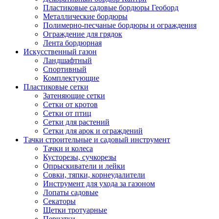
Пластиковые садовые бордюры Геоборд
Металлические бордюры
Полимерно-песчаные бордюры и ограждения
Ограждение для грядок
Лента бордюрная
Искусственный газон
Ландшафтный
Спортивный
Комплектующие
Пластиковые сетки
Затеняющие сетки
Сетки от кротов
Сетки от птиц
Сетки для растений
Сетки для арок и ограждений
Тачки строительные и садовый инструмент
Тачки и колеса
Кусторезы, сучкорезы
Опрыскиватели и лейки
Совки, тяпки, корнеудалители
Инструмент для ухода за газоном
Лопаты садовые
Секаторы
Щетки тротуарные
Перчатки