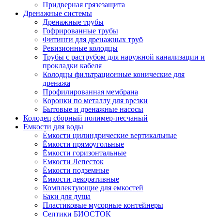
Придверная грязезащита
Дренажные системы
Дренажные трубы
Гофрированные трубы
Фитинги для дренажных труб
Ревизионные колодцы
Трубы с раструбом для наружной канализации и
прокладки кабеля
Колодцы фильтрационные конические для
дренажа
Профилированная мембрана
Коронки по металлу для врезки
Бытовые и дренажные насосы
Колодец сборный полимер-песчаный
Емкости для воды
Ёмкости цилиндрические вертикальные
Ёмкости прямоугольные
Ёмкости горизонтальные
Емкости Лепесток
Ёмкости подземные
Ёмкости декоративные
Комплектующие для емкостей
Баки для душа
Пластиковые мусорные контейнеры
Септики БИОСТОК