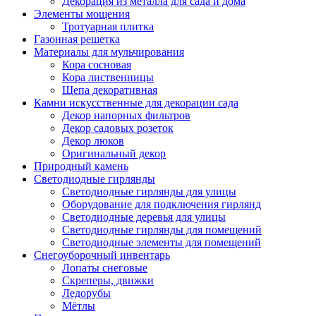
Декорация из металла для сада и дома
Элементы мощения
Тротуарная плитка
Газонная решетка
Материалы для мульчирования
Кора сосновая
Кора лиственницы
Щепа декоративная
Камни искусственные для декорации сада
Декор напорных фильтров
Декор садовых розеток
Декор люков
Оригинальный декор
Природный камень
Светодиодные гирлянды
Светодиодные гирлянды для улицы
Оборудование для подключения гирлянд
Светодиодные деревья для улицы
Светодиодные гирлянды для помещений
Светодиодные элементы для помещений
Снегоуборочный инвентарь
Лопаты снеговые
Скреперы, движки
Ледорубы
Мётлы