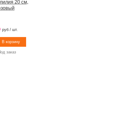
лилия 20 см,
озовый
0
руб / шт.
од заказ