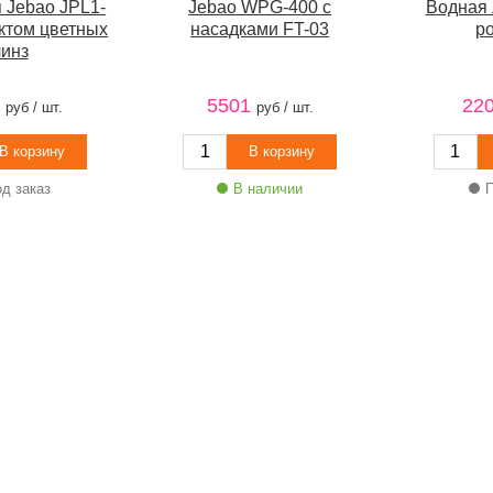
 Jebao JPL1-
Jebao WPG-400 с
Водная 
ектом цветных
насадками FT-03
р
линз
5501
22
руб / шт.
руб / шт.
д заказ
В наличии
П