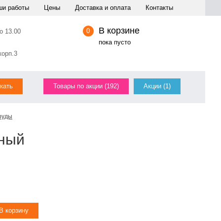
ши работы
Цены
Доставка и оплата
Контакты
В корзине
0
о 13.00
пока пусто
корп.3
Товары по акции (192)
Акции (1)
руды
еный