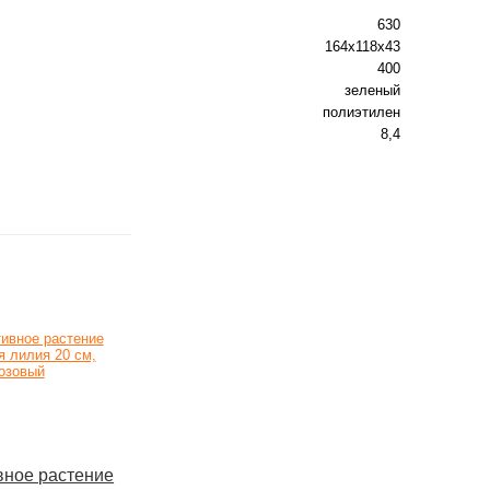
630
164х118х43
400
зеленый
полиэтилен
8,4
вное растение