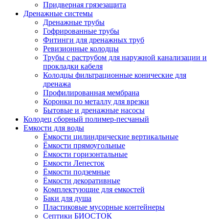
Придверная грязезащита
Дренажные системы
Дренажные трубы
Гофрированные трубы
Фитинги для дренажных труб
Ревизионные колодцы
Трубы с раструбом для наружной канализации и
прокладки кабеля
Колодцы фильтрационные конические для
дренажа
Профилированная мембрана
Коронки по металлу для врезки
Бытовые и дренажные насосы
Колодец сборный полимер-песчаный
Емкости для воды
Ёмкости цилиндрические вертикальные
Ёмкости прямоугольные
Ёмкости горизонтальные
Емкости Лепесток
Ёмкости подземные
Ёмкости декоративные
Комплектующие для емкостей
Баки для душа
Пластиковые мусорные контейнеры
Септики БИОСТОК