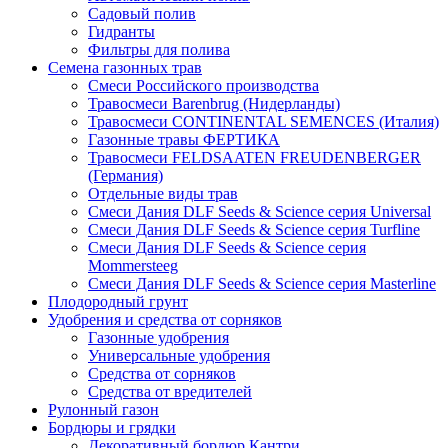
Садовый полив
Гидранты
Фильтры для полива
Семена газонных трав
Смеси Российского производства
Травосмеси Barenbrug (Нидерланды)
Травосмеси CONTINENTAL SEMENCES (Италия)
Газонные травы ФЕРТИКА
Травосмеси FELDSAATEN FREUDENBERGER
(Германия)
Отдельные виды трав
Смеси Дания DLF Seeds & Sciеnce серия Universal
Смеси Дания DLF Seeds & Sciеnce серия Turfline
Смеси Дания DLF Seeds & Sciеnce серия
Mommersteeg
Смеси Дания DLF Seeds & Sciеnce серия Masterline
Плодородный грунт
Удобрения и средства от сорняков
Газонные удобрения
Универсальные удобрения
Средства от сорняков
Средства от вредителей
Рулонный газон
Бордюры и грядки
Декоративный бордюр Кантри