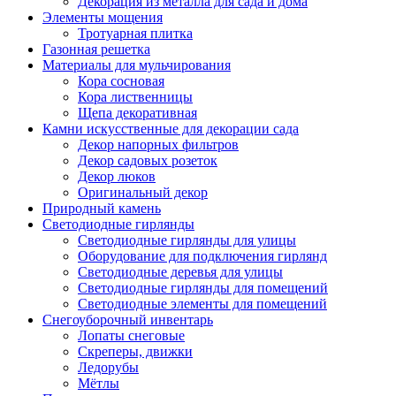
Декорация из металла для сада и дома
Элементы мощения
Тротуарная плитка
Газонная решетка
Материалы для мульчирования
Кора сосновая
Кора лиственницы
Щепа декоративная
Камни искусственные для декорации сада
Декор напорных фильтров
Декор садовых розеток
Декор люков
Оригинальный декор
Природный камень
Светодиодные гирлянды
Светодиодные гирлянды для улицы
Оборудование для подключения гирлянд
Светодиодные деревья для улицы
Светодиодные гирлянды для помещений
Светодиодные элементы для помещений
Снегоуборочный инвентарь
Лопаты снеговые
Скреперы, движки
Ледорубы
Мётлы