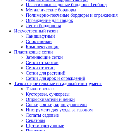
Пластиковые садовые бордюры Геоборд
Металлические бордюры
Полимерно-песчаные бордюры и ограждения
Ограждение для грядок
Лента бордюрная
Искусственный газон
Ландшафтный
Спортивный
Комплектующие
Пластиковые сетки
Затеняющие сетки
Сетки от кротов
Сетки от птиц
Сетки для растений
Сетки для арок и ограждений
Тачки строительные и садовый инструмент
Тачки и колеса
Кусторезы, сучкорезы
Опрыскиватели и лейки
Совки, тяпки, корнеудалители
Инструмент для ухода за газоном
Лопаты садовые
Секаторы
Щетки тротуарные
Перчатки