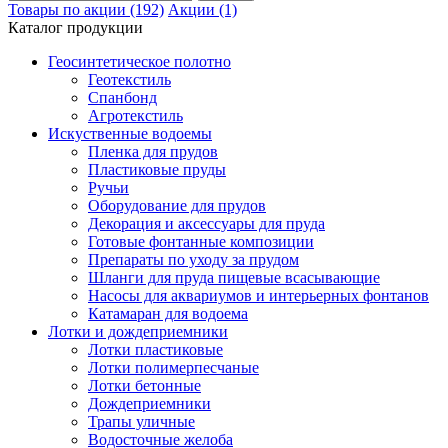
Товары по акции (192)
Акции (1)
Каталог продукции
Геосинтетическое полотно
Геотекстиль
Спанбонд
Агротекстиль
Искуственные водоемы
Пленка для прудов
Пластиковые пруды
Ручьи
Оборудование для прудов
Декорация и аксессуары для пруда
Готовые фонтанные композиции
Препараты по уходу за прудом
Шланги для пруда пищевые всасывающие
Насосы для аквариумов и интерьерных фонтанов
Катамаран для водоема
Лотки и дождеприемники
Лотки пластиковые
Лотки полимерпесчаные
Лотки бетонные
Дождеприемники
Трапы уличные
Водосточные желоба