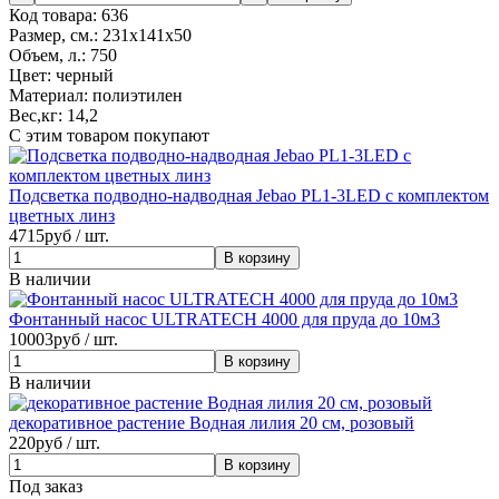
Код товара:
636
Размер, см.:
231х141х50
Объем, л.:
750
Цвет:
черный
Материал:
полиэтилен
Вес,кг:
14,2
С этим товаром покупают
Подсветка подводно-надводная Jebao PL1-3LED с комплектом
цветных линз
4715
руб / шт.
В наличии
Фонтанный насос ULTRATECH 4000 для пруда до 10м3
10003
руб / шт.
В наличии
декоративное растение Водная лилия 20 см, розовый
220
руб / шт.
Под заказ