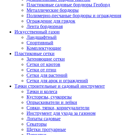
Пластиковые садовые бордюры Геоборд
Металлические бордюры
Полимерно-песчаные бордюры и ограждения
Ограждение для грядок
Лента бордюрная
Искусственный газон
Ландшафтный
Спортивный
Комплектующие
Пластиковые сетки
Затеняющие сетки
Сетки от кротов
Сетки от птиц
Сетки для растений
Сетки для арок и ограждений
Тачки строительные и садовый инструмент
Тачки и колеса
Кусторезы, сучкорезы
Опрыскиватели и лейки
Совки, тяпки, корнеудалители
Инструмент для ухода за газоном
Лопаты садовые
Секаторы
Щетки тротуарные
Перчатки