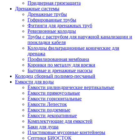
Придверная грязезащита
Дренажные системы
Дренажные трубы
Гофрированные трубы
Фитинги для дренажных труб
Ревизионные колодцы
Трубы с раструбом для наружной канализации и
прокладки кабеля
Колодцы фильтрационные конические для
дренажа
Профилированная мембрана
Коронки по металлу для врезки
Бытовые и дренажные насосы
Колодец сборный полимер-песчаный
Емкости для воды
Ёмкости цилиндрические вертикальные
Ёмкости прямоугольные
Ёмкости горизонтальные
Емкости Лепесток
Ёмкости подземные
Ёмкости декоративные
Комплектующие для емкостей
Баки для душа
Пластиковые мусорные контейнеры
Септики БИОСТОК