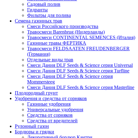
Садовый полив
Гидранты
Фильтры для полива
Семена газонных трав
Смеси Российского производства
Травосмеси Barenbrug (Нидерланды)
Травосмеси CONTINENTAL SEMENCES (Италия)
Газонные травы ФЕРТИКА
Травосмеси FELDSAATEN FREUDENBERGER
(Германия)
Отдельные виды трав
Смеси Дания DLF Seeds & Sciеnce серия Universal
Смеси Дания DLF Seeds & Sciеnce серия Turfline
Смеси Дания DLF Seeds & Sciеnce серия
Mommersteeg
Смеси Дания DLF Seeds & Sciеnce серия Masterline
Плодородный грунт
Удобрения и средства от сорняков
Газонные удобрения
Универсальные удобрения
Средства от сорняков
Средства от вредителей
Рулонный газон
Бордюры и грядки
Декоративный бордюр Кантри