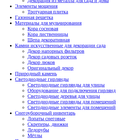
Декорация из металла для сада и дома
Элементы мощения
Тротуарная плитка
Газонная решетка
Материалы для мульчирования
Кора сосновая
Кора лиственницы
Щепа декоративная
Камни искусственные для декорации сада
Декор напорных фильтров
Декор садовых розеток
Декор люков
Оригинальный декор
Природный камень
Светодиодные гирлянды
Светодиодные гирлянды для улицы
Оборудование для подключения гирлянд
Светодиодные деревья для улицы
Светодиодные гирлянды для помещений
Светодиодные элементы для помещений
Снегоуборочный инвентарь
Лопаты снеговые
Скреперы, движки
Ледорубы
Мётлы