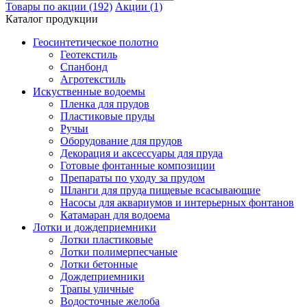
Товары по акции (192)
Акции (1)
Каталог продукции
Геосинтетическое полотно
Геотекстиль
Спанбонд
Агротекстиль
Искуственные водоемы
Пленка для прудов
Пластиковые пруды
Ручьи
Оборудование для прудов
Декорация и аксессуары для пруда
Готовые фонтанные композиции
Препараты по уходу за прудом
Шланги для пруда пищевые всасывающие
Насосы для аквариумов и интерьерных фонтанов
Катамаран для водоема
Лотки и дождеприемники
Лотки пластиковые
Лотки полимерпесчаные
Лотки бетонные
Дождеприемники
Трапы уличные
Водосточные желоба