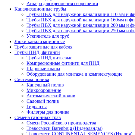
Анкера для крепления георешетки
Канализационные трубы
Трубы ПВХ для наружной канализации 110 мм и ф
Трубы ПВХ для наружной канализации 160мм и фи
Трубы ПВХ для наружной канализации 200 мм и ф
Трубы ПВХ для наружной канализации 250 мм и ф
Утеплитель для труб
Люки канализационные
Трубы защитные для кабеля
Трубы ПНД, фитинги
Трубы ПНД питьевые
Компресионные фитинги для ПНД
Шаровые краны
Оборудование для монтажа и комплектующие
Системы полива
Капельный полив
Микроорошение
Автоматический полив
Садовый полив
Гидранты
Фильтры для полива
Семена газонных трав
Смеси Российского производства
Травосмеси Barenbrug (Нидерланды)
Травосмеси CONTINENTAL SEMENCES (Италия)