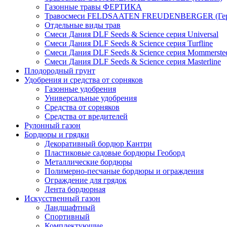
Газонные травы ФЕРТИКА
Травосмеси FELDSAATEN FREUDENBERGER (Гер
Отдельные виды трав
Смеси Дания DLF Seeds & Sciеnce серия Universal
Смеси Дания DLF Seeds & Sciеnce серия Turfline
Смеси Дания DLF Seeds & Sciеnce серия Mommerste
Смеси Дания DLF Seeds & Sciеnce серия Masterline
Плодородный грунт
Удобрения и средства от сорняков
Газонные удобрения
Универсальные удобрения
Средства от сорняков
Средства от вредителей
Рулонный газон
Бордюры и грядки
Декоративный бордюр Кантри
Пластиковые садовые бордюры Геоборд
Металлические бордюры
Полимерно-песчаные бордюры и ограждения
Ограждение для грядок
Лента бордюрная
Искусственный газон
Ландшафтный
Спортивный
Комплектующие