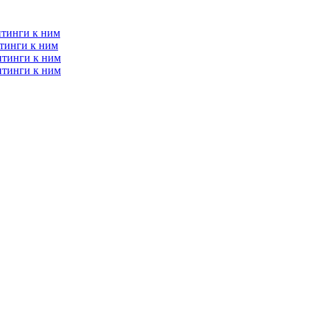
итинги к ним
тинги к ним
итинги к ним
итинги к ним