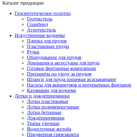
Каталог продукции
Геосинтетическое полотно
Геотекстиль
Спанбонд
Агротекстиль
Искуственные водоемы
Пленка для прудов
Пластиковые пруды
Ручьи
Оборудование для прудов
Декорация и аксессуары для пруда
Готовые фонтанные композиции
Препараты по уходу за прудом
Шланги для пруда пищевые всасывающие
Насосы для аквариумов и интерьерных фонтанов
Катамаран для водоема
Лотки и дождеприемники
Лотки пластиковые
Лотки полимерпесчаные
Лотки бетонные
Дождеприемники
Трапы уличные
Водосточные желоба
Придверная грязезащита