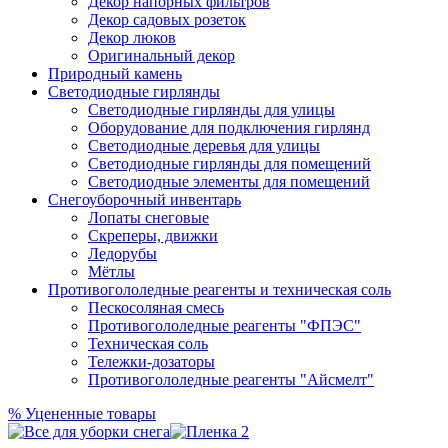
Декор напорных фильтров
Декор садовых розеток
Декор люков
Оригинальный декор
Природный камень
Светодиодные гирлянды
Светодиодные гирлянды для улицы
Оборудование для подключения гирлянд
Светодиодные деревья для улицы
Светодиодные гирлянды для помещений
Светодиодные элементы для помещений
Снегоуборочный инвентарь
Лопаты снеговые
Скреперы, движки
Ледорубы
Мётлы
Противогололедные реагенты и техническая соль
Пескосоляная смесь
Противогололедные реагенты "ФПЭС"
Техническая соль
Тележки-дозаторы
Противогололедные реагенты "Айсмелт"
%
Уцененные товары