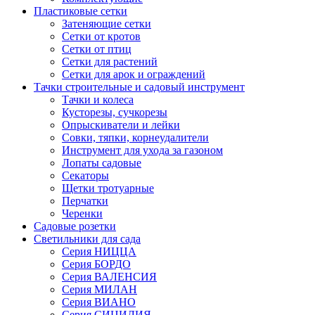
Пластиковые сетки
Затеняющие сетки
Сетки от кротов
Сетки от птиц
Сетки для растений
Сетки для арок и ограждений
Тачки строительные и садовый инструмент
Тачки и колеса
Кусторезы, сучкорезы
Опрыскиватели и лейки
Совки, тяпки, корнеудалители
Инструмент для ухода за газоном
Лопаты садовые
Секаторы
Щетки тротуарные
Перчатки
Черенки
Садовые розетки
Светильники для сада
Серия НИЦЦА
Серия БОРДО
Серия ВАЛЕНСИЯ
Серия МИЛАН
Серия ВИАНО
Серия СИЦИЛИЯ