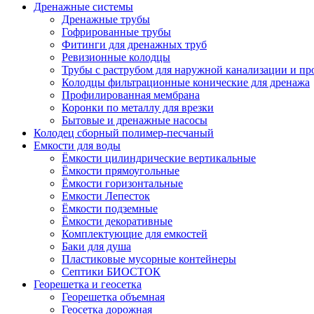
Дренажные системы
Дренажные трубы
Гофрированные трубы
Фитинги для дренажных труб
Ревизионные колодцы
Трубы с раструбом для наружной канализации и пр
Колодцы фильтрационные конические для дренажа
Профилированная мембрана
Коронки по металлу для врезки
Бытовые и дренажные насосы
Колодец сборный полимер-песчаный
Емкости для воды
Ёмкости цилиндрические вертикальные
Ёмкости прямоугольные
Ёмкости горизонтальные
Емкости Лепесток
Ёмкости подземные
Ёмкости декоративные
Комплектующие для емкостей
Баки для душа
Пластиковые мусорные контейнеры
Септики БИОСТОК
Георешетка и геосетка
Георешетка объемная
Геосетка дорожная