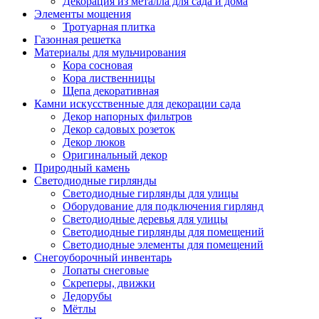
Декорация из металла для сада и дома
Элементы мощения
Тротуарная плитка
Газонная решетка
Материалы для мульчирования
Кора сосновая
Кора лиственницы
Щепа декоративная
Камни искусственные для декорации сада
Декор напорных фильтров
Декор садовых розеток
Декор люков
Оригинальный декор
Природный камень
Светодиодные гирлянды
Светодиодные гирлянды для улицы
Оборудование для подключения гирлянд
Светодиодные деревья для улицы
Светодиодные гирлянды для помещений
Светодиодные элементы для помещений
Снегоуборочный инвентарь
Лопаты снеговые
Скреперы, движки
Ледорубы
Мётлы