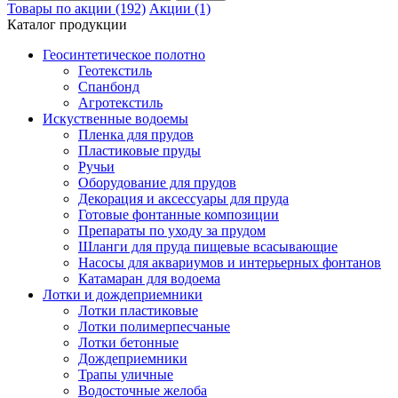
Товары по акции (192)
Акции (1)
Каталог продукции
Геосинтетическое полотно
Геотекстиль
Спанбонд
Агротекстиль
Искуственные водоемы
Пленка для прудов
Пластиковые пруды
Ручьи
Оборудование для прудов
Декорация и аксессуары для пруда
Готовые фонтанные композиции
Препараты по уходу за прудом
Шланги для пруда пищевые всасывающие
Насосы для аквариумов и интерьерных фонтанов
Катамаран для водоема
Лотки и дождеприемники
Лотки пластиковые
Лотки полимерпесчаные
Лотки бетонные
Дождеприемники
Трапы уличные
Водосточные желоба