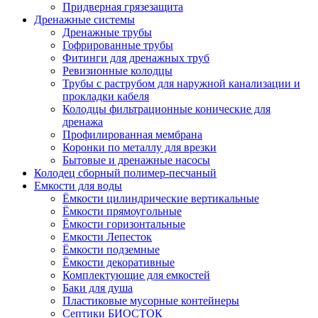
Придверная грязезащита
Дренажные системы
Дренажные трубы
Гофрированные трубы
Фитинги для дренажных труб
Ревизионные колодцы
Трубы с раструбом для наружной канализации и
прокладки кабеля
Колодцы фильтрационные конические для
дренажа
Профилированная мембрана
Коронки по металлу для врезки
Бытовые и дренажные насосы
Колодец сборный полимер-песчаный
Емкости для воды
Ёмкости цилиндрические вертикальные
Ёмкости прямоугольные
Ёмкости горизонтальные
Емкости Лепесток
Ёмкости подземные
Ёмкости декоративные
Комплектующие для емкостей
Баки для душа
Пластиковые мусорные контейнеры
Септики БИОСТОК