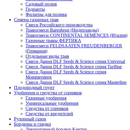
Садовый полив
Гидранты
Фильтры для полива
Семена газонных трав
Смеси Российского производства
Травосмеси Barenbrug (Нидерланды)
Травосмеси CONTINENTAL SEMENCES (Италия)
Газонные травы ФЕРТИКА
Травосмеси FELDSAATEN FREUDENBERGER
(Германия)
Отдельные виды трав
Смеси Дания DLF Seeds & Sciеnce серия Universal
Смеси Дания DLF Seeds & Sciеnce серия Turfline
Смеси Дания DLF Seeds & Sciеnce серия
Mommersteeg
Смеси Дания DLF Seeds & Sciеnce серия Masterline
Плодородный грунт
Удобрения и средства от сорняков
Газонные удобрения
Универсальные удобрения
Средства от сорняков
Средства от вредителей
Рулонный газон
Бордюры и грядки
Декоративный бордюр Кантри