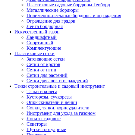
Пластиковые садовые бордюры Геоборд
Металлические бордюры
Полимерно-песчаные бордюры и ограждения
Ограждение для грядок
Лента бордюрная
Искусственный газон
Ландшафтный
Спортивный
Комплектующие
Пластиковые сетки
Затеняющие сетки
Сетки от кротов
Сетки от птиц
Сетки для растений
Сетки для арок и ограждений
Тачки строительные и садовый инструмент
Тачки и колеса
Кусторезы, сучкорезы
Опрыскиватели и лейки
Совки, тяпки, корнеудалители
Инструмент для ухода за газоном
Лопаты садовые
Секаторы
Щетки тротуарные
Перчатки