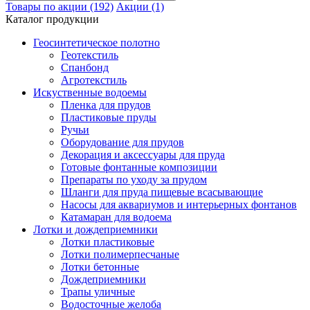
Товары по акции (192)
Акции (1)
Каталог продукции
Геосинтетическое полотно
Геотекстиль
Спанбонд
Агротекстиль
Искуственные водоемы
Пленка для прудов
Пластиковые пруды
Ручьи
Оборудование для прудов
Декорация и аксессуары для пруда
Готовые фонтанные композиции
Препараты по уходу за прудом
Шланги для пруда пищевые всасывающие
Насосы для аквариумов и интерьерных фонтанов
Катамаран для водоема
Лотки и дождеприемники
Лотки пластиковые
Лотки полимерпесчаные
Лотки бетонные
Дождеприемники
Трапы уличные
Водосточные желоба