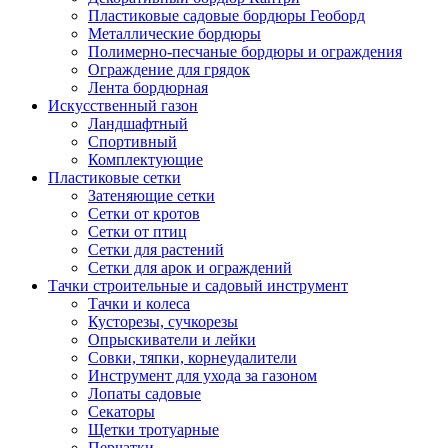
Пластиковые садовые бордюры Геоборд
Металлические бордюры
Полимерно-песчаные бордюры и ограждения
Ограждение для грядок
Лента бордюрная
Искусственный газон
Ландшафтный
Спортивный
Комплектующие
Пластиковые сетки
Затеняющие сетки
Сетки от кротов
Сетки от птиц
Сетки для растений
Сетки для арок и ограждений
Тачки строительные и садовый инструмент
Тачки и колеса
Кусторезы, сучкорезы
Опрыскиватели и лейки
Совки, тяпки, корнеудалители
Инструмент для ухода за газоном
Лопаты садовые
Секаторы
Щетки тротуарные
Перчатки