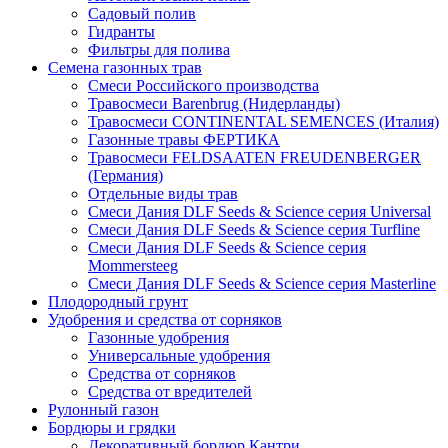
Садовый полив
Гидранты
Фильтры для полива
Семена газонных трав
Смеси Российского производства
Травосмеси Barenbrug (Нидерланды)
Травосмеси CONTINENTAL SEMENCES (Италия)
Газонные травы ФЕРТИКА
Травосмеси FELDSAATEN FREUDENBERGER
(Германия)
Отдельные виды трав
Смеси Дания DLF Seeds & Sciеnce серия Universal
Смеси Дания DLF Seeds & Sciеnce серия Turfline
Смеси Дания DLF Seeds & Sciеnce серия
Mommersteeg
Смеси Дания DLF Seeds & Sciеnce серия Masterline
Плодородный грунт
Удобрения и средства от сорняков
Газонные удобрения
Универсальные удобрения
Средства от сорняков
Средства от вредителей
Рулонный газон
Бордюры и грядки
Декоративный бордюр Кантри