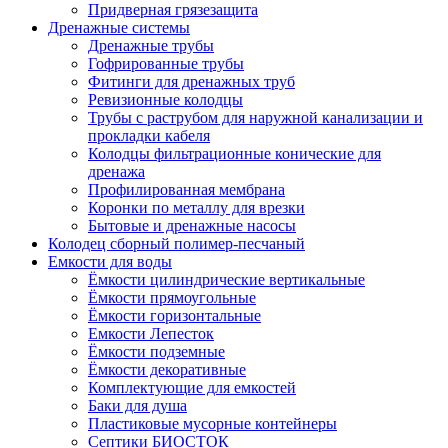
Придверная грязезащита
Дренажные системы
Дренажные трубы
Гофрированные трубы
Фитинги для дренажных труб
Ревизионные колодцы
Трубы с раструбом для наружной канализации и
прокладки кабеля
Колодцы фильтрационные конические для
дренажа
Профилированная мембрана
Коронки по металлу для врезки
Бытовые и дренажные насосы
Колодец сборный полимер-песчаный
Емкости для воды
Ёмкости цилиндрические вертикальные
Ёмкости прямоугольные
Ёмкости горизонтальные
Емкости Лепесток
Ёмкости подземные
Ёмкости декоративные
Комплектующие для емкостей
Баки для душа
Пластиковые мусорные контейнеры
Септики БИОСТОК