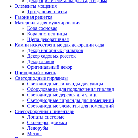
Декорация из металла для сада и дома
Элементы мощения
Тротуарная плитка
Газонная решетка
Материалы для мульчирования
Кора сосновая
Кора лиственницы
Щепа декоративная
Камни искусственные для декорации сада
Декор напорных фильтров
Декор садовых розеток
Декор люков
Оригинальный декор
Природный камень
Светодиодные гирлянды
Светодиодные гирлянды для улицы
Оборудование для подключения гирлянд
Светодиодные деревья для улицы
Светодиодные гирлянды для помещений
Светодиодные элементы для помещений
Снегоуборочный инвентарь
Лопаты снеговые
Скреперы, движки
Ледорубы
Мётлы